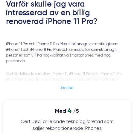
Varför skulle jag vara
intresserad av en billig
renoverad iPhone 11 Pro?
iPhone 11 Pro och iPhone 11 Pro Max tillkännagavs samtidigt som
iPhone 11 och iPhone 11 Pro Max och är modeller som riktar sig till
personer som vill ha högkvalitativa smartphones med hög
prestanda.
Vad är skillnaden mellan iPhone 11, iPhone 11 Pro och iPhone 11 Pro
Max? Varför ska du vara intresserad av just den här modellen?
Se mer
Och viktigast av allt: Vilka är fördelarna med renoverade produkter
jämfört med nya eller begagnade?
4
Med
/5
Det är frågor som vi kommer att besvara i vår artikel.
CertiDeal är lelande teknologiföretad som
säljer rekonditionerade iPhones
Bakgrund till lanseringen av iPhone 11 Pro