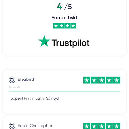
4
/5
Fantastiskt
Datumet är den 10 september 2019. Som varje gång erbjuder
äppelföretaget en keynote för att presentera sina nya modeller.
Den här gången tar Apple tillfället i akt att presentera iPhone 11
och dess varianter (iPhone 11 Pro och iPhone 11 Pro Max).
Efter iPhone X och dess varianter (inklusive den utmärkta iPhone
Xs) och sedan dess ersatt av iPhone 12 och dess småbröder är det
inte för att iPhone 11 Pro inte längre säljs på den officiella
webbplatsen (endast iPhone 11 är tillgänglig) som den är död.
Elisabeth
Tvärtom! Renoveringsmarknaden gör det möjligt för oss att ge den
ett nytt liv genom att ge människor som letar efter en billig telefon
13/07/26
möjlighet att unna sig något utan att bryta banken.
Toppen! Fint initiativ! Så nöjd!
Vi anser att det är den bästa varianten av iPhone 11 och vill berätta
mer om den här mångsidiga enheten, som testarna ansåg vara en
av de bästa smarttelefonerna för tillfället.
Robin Christopher