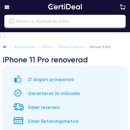
—
Smartphones
—
iPhone
—
iPhone 11 Series
—
iPhone 11 Pro
iPhone 11 Pro renoverad
21 dagars prövperiod
Garanterat 24 månader
Säker leverans
Säker Betalningsmetod