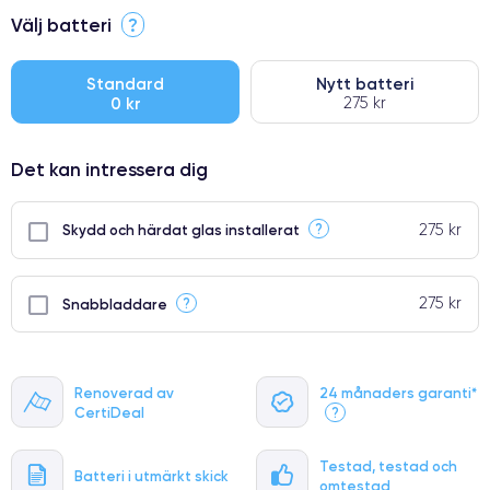
⭐ Premium
Välj batteri
?
●
● Oklanderlig kvalitetsskärm
Standard
Nytt batteri
0 kr
275 kr
● Endast 5% av våra telefoner har premiumklassning
Det kan intressera dig
275 kr
?
Skydd och härdat glas installerat
275 kr
?
Snabbladdare
Renoverad av
24 månaders garanti*
CertiDeal
?
Testad, testad och
Batteri i utmärkt skick
omtestad