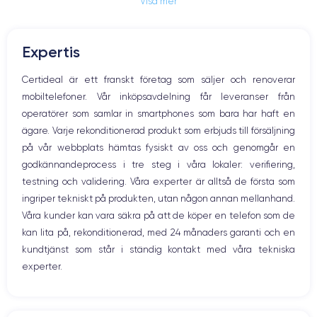
Visa mer
Jack och Eluttag
Mute knappen
RAM
Memoire interne
Volymknapparna
4 Go
64,256,512 Go
Expertis
Högtalare
Nom de la puce
Nombre de cœurs
Mikrofon
Certideal är ett franskt företag som säljer och renoverar
Puce A13 Bionic
6
Hem-knappen
mobiltelefoner. Vår inköpsavdelning får leveranser från
Bluetooth
Nom GPU
Fréq. processeur
operatörer som samlar in smartphones som bara har haft en
WiFi
GPU 4 cœurs
2.65 GHz
ägare. Varje rekonditionerad produkt som erbjuds till försäljning
Nätverk
på vår webbplats hämtas fysiskt av oss och genomgår en
Vibration
Caméra
Caméra Frontale
godkännandeprocess i tre steg i våra lokaler: verifiering,
Prise USB
12 Mpx
12 Mpx
testning och validering. Våra experter är alltså de första som
ingriper tekniskt på produkten, utan någon annan mellanhand.
Résolution vidéo
Recharge rapide
4K - 2160 x 3840 px
Oui, minimum 18W
Våra kunder kan vara säkra på att de köper en telefon som de
kan lita på, rekonditionerad, med 24 månaders garanti och en
Batterie
Type de SIM
kundtjänst som står i ständig kontakt med våra tekniska
3046
mAh
Nano-SIM + eSIM
experter.
Réseau mobile
Débloqué
LTE/4G
Oui, tous opérateurs