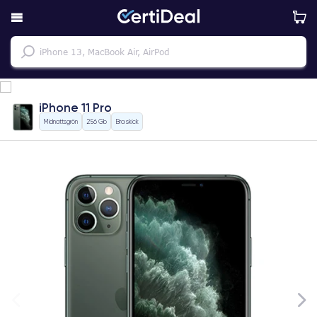
iPhone 11 Pro
Midnattsgrön
256 Gb
Bra skick