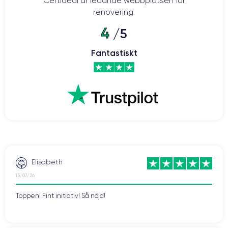
Certideal är ledande webbplatsen för
renovering.
4
/5
Fantastiskt
Elisabeth
13/07/26
Toppen! Fint initiativ! Så nöjd!