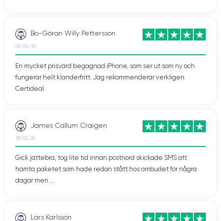
Bo-Göran Willy Pettersson
04/04/26
En mycket prisvärd begagnad iPhone, som ser ut som ny och
fungerar helt klanderfritt. Jag rekommenderar verkligen
Certideal.
James Callum Craigen
28/02/26
Gick jättebra, tog lite tid innan postnord skickade SMS att
hämta paketet som hade redan stått hos ombudet för några
dagar men ...
Lars Karlsson