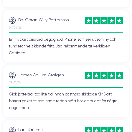
Bo-Göran Willy Pettersson
04/04/26
En mycket prisvärd begagnad iPhone, som ser ut som ny och
fungerar helt klanderfritt. Jag rekommenderar verkligen
Certideal.
James Callum Craigen
28/02/26
Gick jättebra, tog lite tid innan postnord skickade SMS att
hämta paketet som hade redan stått hos ombudet för några
dagar men ...
Lars Karlsson