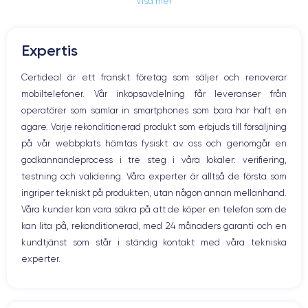
Visa mer
Jack och Eluttag
Mute knappen
RAM
Memoire interne
Volymknapparna
4 Go
64,256,512 Go
Expertis
Högtalare
Nom de la puce
Nombre de cœurs
Mikrofon
Certideal är ett franskt företag som säljer och renoverar
Puce A13 Bionic
6
Hem-knappen
mobiltelefoner. Vår inköpsavdelning får leveranser från
Bluetooth
Nom GPU
Fréq. processeur
operatörer som samlar in smartphones som bara har haft en
WiFi
GPU 4 cœurs
2.65 GHz
ägare. Varje rekonditionerad produkt som erbjuds till försäljning
Nätverk
på vår webbplats hämtas fysiskt av oss och genomgår en
Vibration
Caméra
Caméra Frontale
godkännandeprocess i tre steg i våra lokaler: verifiering,
Prise USB
12 Mpx
12 Mpx
testning och validering. Våra experter är alltså de första som
ingriper tekniskt på produkten, utan någon annan mellanhand.
Résolution vidéo
Recharge rapide
4K - 2160 x 3840 px
Oui, minimum 18W
Våra kunder kan vara säkra på att de köper en telefon som de
kan lita på, rekonditionerad, med 24 månaders garanti och en
Batterie
Type de SIM
kundtjänst som står i ständig kontakt med våra tekniska
3046
mAh
Nano-SIM + eSIM
experter.
Réseau mobile
Débloqué
LTE/4G
Oui, tous opérateurs