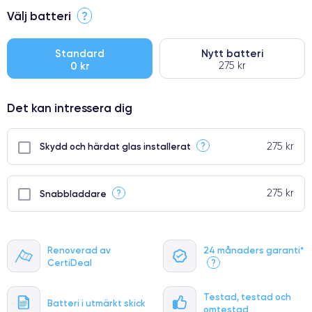
⭐ Premium
Välj batteri
?
●
● Oklanderlig kvalitetsskärm
Standard
Nytt batteri
0 kr
275 kr
● Endast 5% av våra telefoner har premiumklassning
Det kan intressera dig
275 kr
?
Skydd och härdat glas installerat
275 kr
?
Snabbladdare
Renoverad av
24 månaders garanti*
CertiDeal
?
Testad, testad och
Batteri i utmärkt skick
omtestad