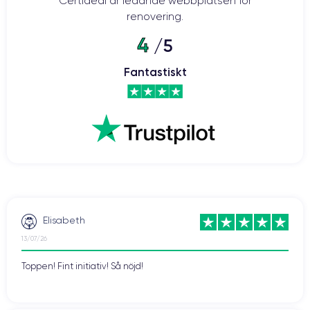
Certideal är ledande webbplatsen för
renovering.
4
/5
Fantastiskt
Elisabeth
13/07/26
Toppen! Fint initiativ! Så nöjd!