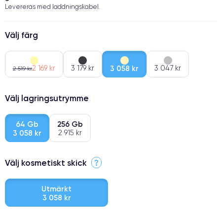
Levereras med laddningskabel.
Välj färg
2 169 kr
3 179 kr
3 058 kr
3 047 kr
2 519 kr
Välj lagringsutrymme
64 Gb
256 Gb
3 058 kr
2 915 kr
Välj kosmetiskt skick
?
Utmärkt
3 058 kr