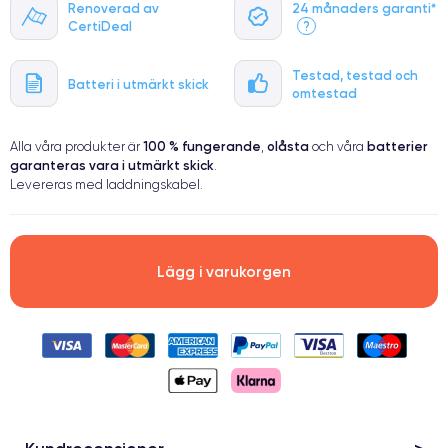
Renoverad av
24 månaders garanti*
●
CertiDeal
?
● Oklanderlig kvalitetsskärm
● Endast 5% av våra telefoner har premiumklassning
Testad, testad och
Batteri i utmärkt skick
omtestad
100 % fungerande
olåsta
batterier
Alla våra produkter är
,
och våra
garanteras vara i utmärkt skick
.
Levereras med laddningskabel.
Lägg i varukorgen