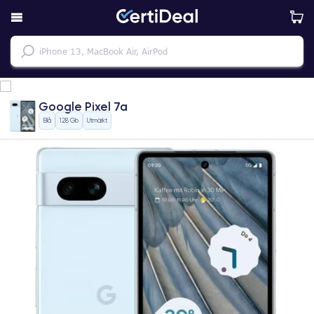
Google Pixel 7a
Blå
128 Gb
Utmärkt