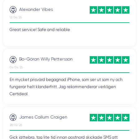
Alexander Vibes
12/04/26
Great service! Safe and reliable
Bo-Göran Willy Pettersson
04/04/26
En mycket prisvärd begagnad iPhone, som ser ut som ny och
fungerar helt klanderfritt. Jag rekommenderar verkligen
Certideal.
James Callum Craigen
28/02/26
Gick jättebra, tog lite tid innan postnord skickade SMS att