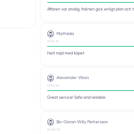
Affären var smidig, frakten gick enligt plan och 
Mathilda
01/06/26
Helt nöjd med köpet
Alexander Vibes
12/04/26
Great service! Safe and reliable
Bo-Göran Willy Pettersson
04/04/26