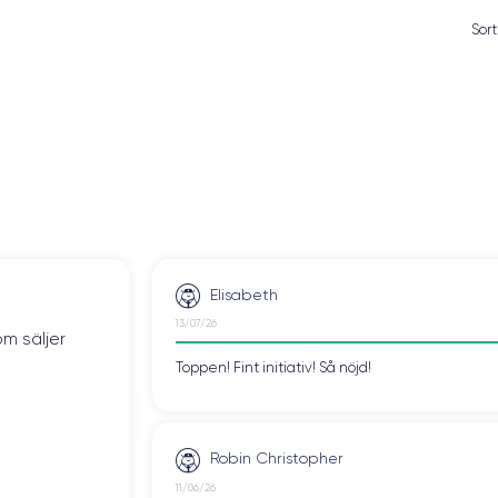
Sort
Elisabeth
13/07/26
om säljer
Toppen! Fint initiativ! Så nöjd!
Robin Christopher
11/06/26