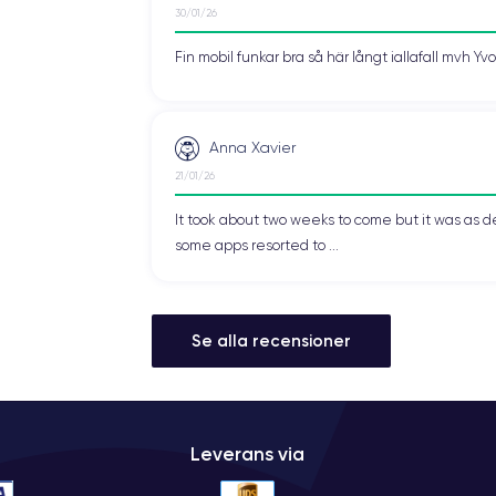
30/01/26
Fin mobil funkar bra så här långt iallafall mvh Y
Anna Xavier
21/01/26
It took about two weeks to come but it was as d
some apps resorted to ...
Se alla recensioner
Leverans via