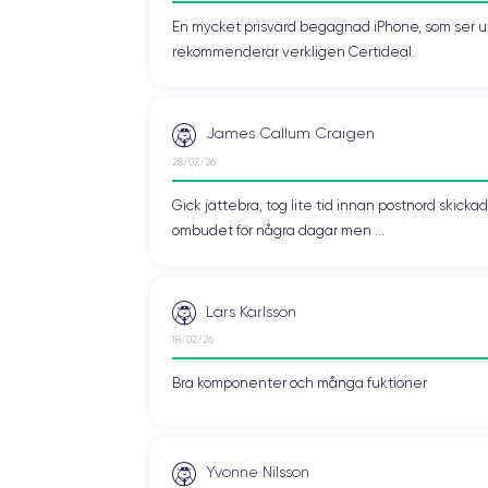
En mycket prisvärd begagnad iPhone, som ser ut 
rekommenderar verkligen Certideal.
James Callum Craigen
28/02/26
Gick jättebra, tog lite tid innan postnord skic
ombudet för några dagar men ...
Lars Karlsson
18/02/26
Bra komponenter och många fuktioner
Yvonne Nilsson