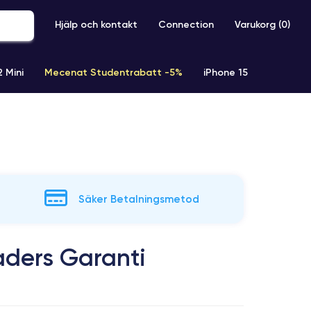
Hjälp och kontakt
Connection
Varukorg (
0
)
2 Mini
Mecenat Studentrabatt -5%
iPhone 15
iPhone XR
iPhone SE 2 (2020)
iPhone X
iPhone XS
Säker Betalningsmetod
aders Garanti