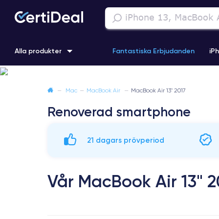
Alla produkter
Fantastiska Erbjudanden
iP
iPhone 16
iPhone 13 Pro
iPhone SE 3 (2022)
iPhone 1
—
Mac
—
MacBook Air
—
MacBook Air 13" 2017
Renoverad smartphone
iPhone 11 Pro
iPhone 15 Pro
21 dagars prövperiod
Vår MacBook Air 13" 