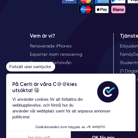
Vem är vi?
Tjänst
Renoverade iPhones
Erbjudan
Experter inom renovering
FamilyD
Priset, kvalitetsnivån
Student
Fortsätt utan samtycke
21 Dagar
Garanti 
På Certi är våra C🍪🍪kies
utsökta! 🤤
Vi använder cookies för att förbättra din
webbupplevelse, och förstå hur du
använder vår webbplats samt för att anpassa annonser
publicerar.
Godkännanden som intygats av
Jag har valt
OK för mig