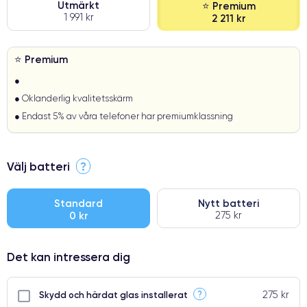
Utmärkt
⭐ Premium
1 991 kr
2 211 kr
⭐ Premium
●
● Oklanderlig kvalitetsskärm
● Endast 5% av våra telefoner har premiumklassning
Välj batteri
?
Standard
Nytt batteri
0 kr
275 kr
Det kan intressera dig
275 kr
?
Skydd och härdat glas installerat