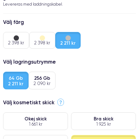
Levereras med laddningskabel.
Välj färg
2 398 kr
2 398 kr
2 211 kr
Välj lagringsutrymme
64 Gb
256 Gb
2 211 kr
2 090 kr
Välj kosmetiskt skick
?
Okej skick
Bra skick
1 661 kr
1 925 kr