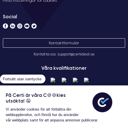
Mina inställningar för cookies
Social
Kontaktformulär
Kontakta oss: support@certideal.se
Våra kvalifikationer
Fortsätt utan samtycke
På Certi är våra C🍪🍪kies
utsökta! 🤤
Vi använder cookies för att förbättra din
webbupplevelse, och förstå hur du använder
vår webbplats samt för att anpassa annonser publicerar.
Allmänna försäljningsvillkor
Garanterat 24 månader
Certideal © 2026 Alla rättigheter