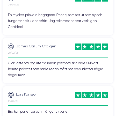
04/04/26
En mycket prisvärd begagnad iPhone, som ser ut som ny och
fungerar helt klanderfritt. Jag rekommenderar verkligen
Certideal.
James Callum Craigen
28/02/26
Gick jättebra, tog lite tid innan postnord skickade SMS att
hämta paketet som hade redan stått hos ombudet för några
dagar men ...
Lars Karlsson
18/02/26
Bra komponenter och många fuktioner