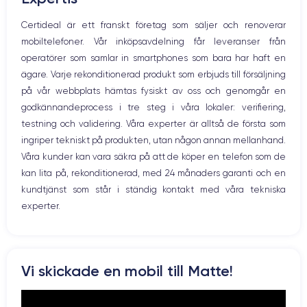
Nom de la puce
Nombre de cœurs
Mikrofon
Certideal är ett franskt företag som säljer och renoverar
Apple A12 Bionic
6
Hem-knappen
mobiltelefoner. Vår inköpsavdelning får leveranser från
Bluetooth
Nom GPU
Fréq. processeur
operatörer som samlar in smartphones som bara har haft en
WiFi
GPU 4 cœurs
2.24 GHz
ägare. Varje rekonditionerad produkt som erbjuds till försäljning
Nätverk
på vår webbplats hämtas fysiskt av oss och genomgår en
Vibration
Caméra
Caméra Frontale
godkännandeprocess i tre steg i våra lokaler: verifiering,
Prise USB
12 MP
7 MP
testning och validering. Våra experter är alltså de första som
ingriper tekniskt på produkten, utan någon annan mellanhand.
Résolution vidéo
Recharge rapide
4K - 3840x2160px
Oui, minimum 15W
Våra kunder kan vara säkra på att de köper en telefon som de
kan lita på, rekonditionerad, med 24 månaders garanti och en
Batterie
Dual SIM
kundtjänst som står i ständig kontakt med våra tekniska
2658 mAh
Nano-SIM + eSIM
experter.
Réseau mobile
Débloqué
LTE/4G
Oui, tous opérateurs
Vi skickade en mobil till Matte!
Si vous souhaitez en savoir plus sur les caractéristiques de ce
smartphone, consulter la
fiche technique de l'iPhone XS.