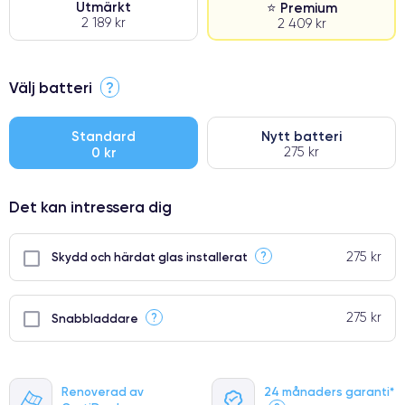
Utmärkt
⭐ Premium
2 189 kr
2 409 kr
⭐ Premium
Välj batteri
?
●
● Oklanderlig kvalitetsskärm
Standard
Nytt batteri
0 kr
275 kr
● Endast 5% av våra telefoner har premiumklassning
Det kan intressera dig
275 kr
?
Skydd och härdat glas installerat
275 kr
?
Snabbladdare
Renoverad av
24 månaders garanti*