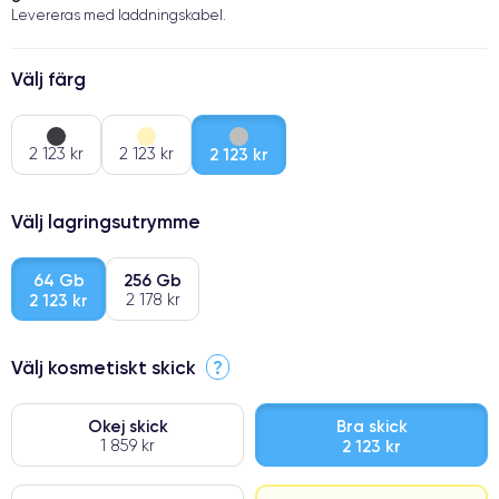
Levereras med laddningskabel.
Välj färg
2 123 kr
2 123 kr
2 123 kr
Välj lagringsutrymme
64 Gb
256 Gb
2 123 kr
2 178 kr
Välj kosmetiskt skick
?
Okej skick
Bra skick
1 859 kr
2 123 kr