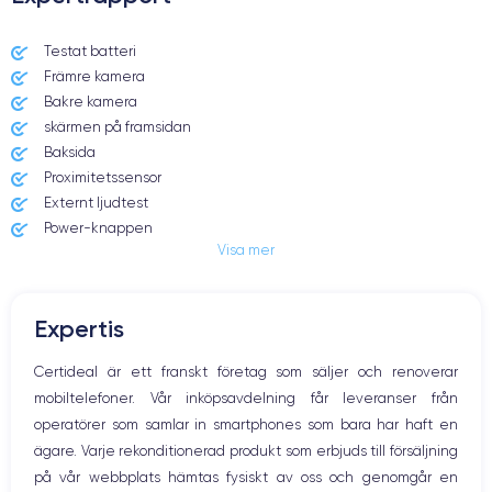
Dimensions et poids iPhone XS
Testat batteri
Främre kamera
Date de sortie
Système exploit.
12/09/2018
iOS (iOS 16)
Bakre kamera
skärmen på framsidan
Dimensions
Poids
Baksida
143.6×70.9×7.7 mm
177 g
Proximitetssensor
Externt ljudtest
Écran
Résolution écran
Power-knappen
OLED 5.8 pouces
2436 x 1125 pixels
Visa mer
Jack och Eluttag
Mute knappen
RAM
Mémoire interne
Volymknapparna
4 GO
64,256,512 GO
Expertis
Högtalare
Nom de la puce
Nombre de cœurs
Mikrofon
Certideal är ett franskt företag som säljer och renoverar
Apple A12 Bionic
6
Hem-knappen
mobiltelefoner. Vår inköpsavdelning får leveranser från
Bluetooth
Nom GPU
Fréq. processeur
operatörer som samlar in smartphones som bara har haft en
WiFi
GPU 4 cœurs
2.24 GHz
ägare. Varje rekonditionerad produkt som erbjuds till försäljning
Nätverk
på vår webbplats hämtas fysiskt av oss och genomgår en
Vibration