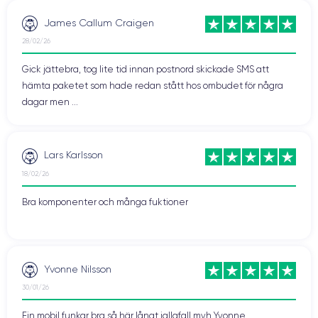
James Callum Craigen
28/02/26
Gick jättebra, tog lite tid innan postnord skickade SMS att
hämta paketet som hade redan stått hos ombudet för några
dagar men ...
Lars Karlsson
18/02/26
Bra komponenter och många fuktioner
Yvonne Nilsson
30/01/26
Fin mobil funkar bra så här långt iallafall mvh Yvonne