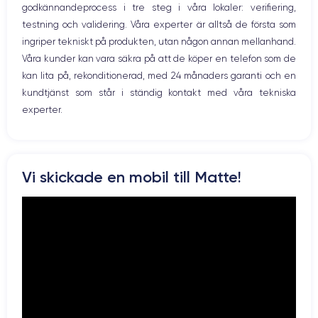
Caméra
Caméra Frontale
godkännandeprocess i tre steg i våra lokaler: verifiering,
Prise USB
12 MP
7 MP
testning och validering. Våra experter är alltså de första som
ingriper tekniskt på produkten, utan någon annan mellanhand.
Résolution vidéo
Recharge rapide
4K - 3840x2160px
Oui, minimum 15W
Våra kunder kan vara säkra på att de köper en telefon som de
kan lita på, rekonditionerad, med 24 månaders garanti och en
Batterie
Dual SIM
kundtjänst som står i ständig kontakt med våra tekniska
2658 mAh
Nano-SIM + eSIM
experter.
Réseau mobile
Débloqué
LTE/4G
Oui, tous opérateurs
Vi skickade en mobil till Matte!
Si vous souhaitez en savoir plus sur les caractéristiques de ce
smartphone, consulter la
fiche technique de l'iPhone XS.