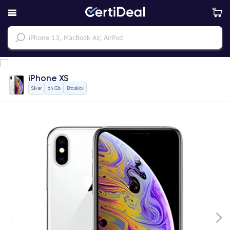
iPhone XS
Silver
64 Gb
Bra skick