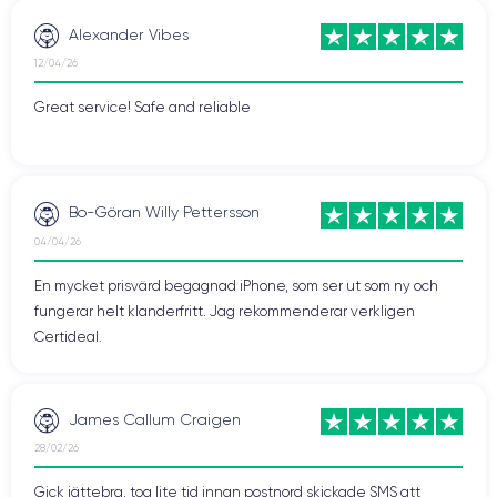
Alexander Vibes
12/04/26
Great service! Safe and reliable
Bo-Göran Willy Pettersson
04/04/26
En mycket prisvärd begagnad iPhone, som ser ut som ny och
fungerar helt klanderfritt. Jag rekommenderar verkligen
Certideal.
James Callum Craigen
28/02/26
Gick jättebra, tog lite tid innan postnord skickade SMS att