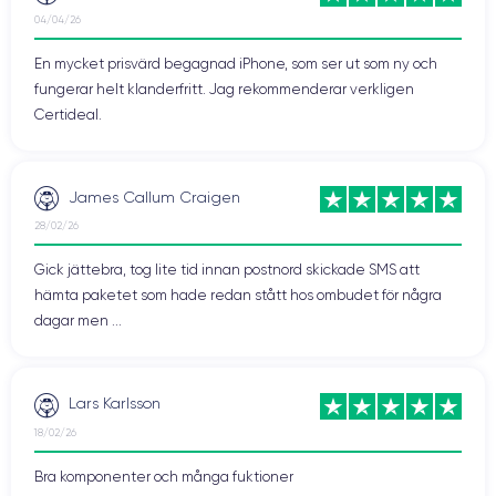
04/04/26
En mycket prisvärd begagnad iPhone, som ser ut som ny och
fungerar helt klanderfritt. Jag rekommenderar verkligen
Certideal.
James Callum Craigen
28/02/26
Gick jättebra, tog lite tid innan postnord skickade SMS att
hämta paketet som hade redan stått hos ombudet för några
dagar men ...
Lars Karlsson
18/02/26
Bra komponenter och många fuktioner