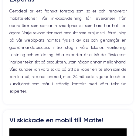
Nom de la puce
Nombre de cœurs
Mikrofon
Certideal är ett franskt företag som säljer och renoverar
Apple A12 Bionic
6
Hem-knappen
mobiltelefoner. Vår inköpsavdelning får leveranser från
Bluetooth
Nom GPU
Fréq. processeur
operatörer som samlar in smartphones som bara har haft en
WiFi
GPU 4 cœurs
2.24 GHz
ägare. Varje rekonditionerad produkt som erbjuds till försäljning
Nätverk
på vår webbplats hämtas fysiskt av oss och genomgår en
Vibration
Caméra
Caméra Frontale
godkännandeprocess i tre steg i våra lokaler: verifiering,
Prise USB
12 MP
7 MP
testning och validering. Våra experter är alltså de första som
ingriper tekniskt på produkten, utan någon annan mellanhand.
Résolution vidéo
Recharge rapide
4K - 3840x2160px
Oui, minimum 15W
Våra kunder kan vara säkra på att de köper en telefon som de
kan lita på, rekonditionerad, med 24 månaders garanti och en
Batterie
Dual SIM
kundtjänst som står i ständig kontakt med våra tekniska
3174 mAh
Nano-SIM + eSIM
experter.
Réseau mobile
Débloqué
LTE/4G
Oui, tous opérateurs
Pour en savoir plus sur les caractéristiques de ce smartphone,
Vi skickade en mobil till Matte!
consulter la
fiche technique de l'iPhone XS Max.