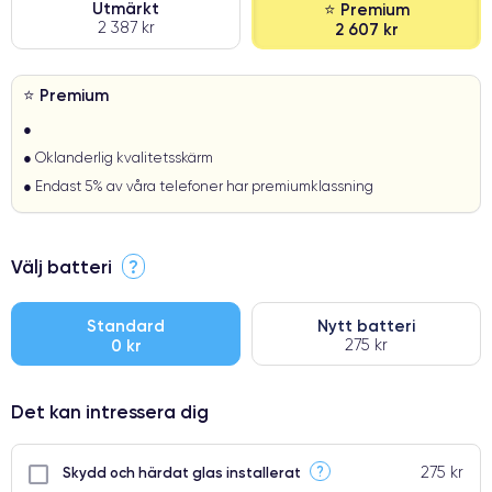
Utmärkt
⭐ Premium
2 387 kr
2 607 kr
⭐ Premium
●
● Oklanderlig kvalitetsskärm
● Endast 5% av våra telefoner har premiumklassning
Välj batteri
?
Standard
Nytt batteri
0 kr
275 kr
Det kan intressera dig
275 kr
?
Skydd och härdat glas installerat