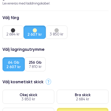
Levereras med laddningskabel.
Välj färg
2 684 kr
2 607 kr
3 850 kr
Välj lagringsutrymme
64 Gb
256 Gb
2 607 kr
7 810 kr
Välj kosmetiskt skick
?
Okej skick
Bra skick
3 850 kr
2 684 kr