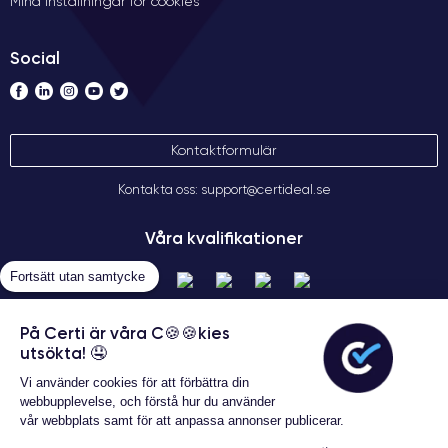
Mina inställningar för cookies
Social
Kontaktformulär
Kontakta oss: support@certideal.se
Våra kvalifikationer
Fortsätt utan samtycke
På Certi är våra C🍪🍪kies
utsökta! 🤤
Vi använder cookies för att förbättra din
webbupplevelse, och förstå hur du använder
vår webbplats samt för att anpassa annonser publicerar.
Allmänna försäljningsvillkor
Garanterat 24 månader
Certideal © 2026 Alla rättigheter