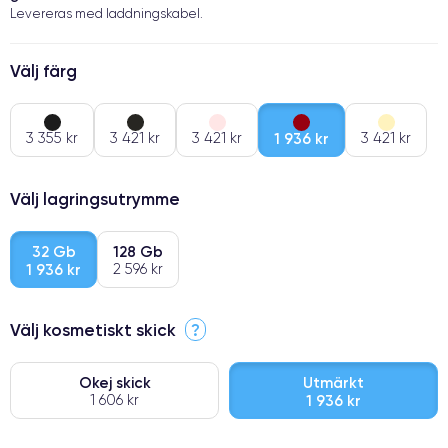
Levereras med laddningskabel.
Välj färg
3 355 kr
3 421 kr
3 421 kr
1 936 kr
3 421 kr
Välj lagringsutrymme
32 Gb
128 Gb
1 936 kr
2 596 kr
Välj kosmetiskt skick
?
Okej skick
Utmärkt
1 606 kr
1 936 kr