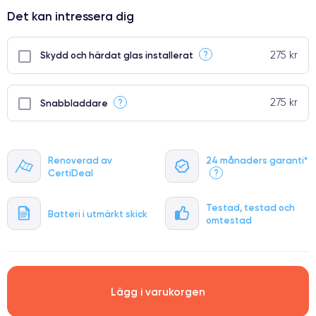
⭐ Premium
Det kan intressera dig
●
● Oklanderlig kvalitetsskärm
275 kr
?
Skydd och härdat glas installerat
● Endast 5% av våra telefoner har premiumklassning
275 kr
?
Snabbladdare
Renoverad av
24 månaders garanti*
CertiDeal
?
Testad, testad och
Batteri i utmärkt skick
omtestad
Lägg i varukorgen