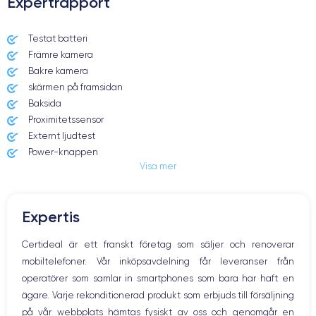
Expertrapport
Dimensions et poids iPhone 7 Plus
Testat batteri
Främre kamera
Date de sortie
Système exploit.
07/09/2016
iOS (iOS 15)
Bakre kamera
skärmen på framsidan
Dimensions
Poids
Baksida
158.2×77.9×7.3 mm
188 g
Proximitetssensor
Externt ljudtest
Écran
Résolution écran
Power-knappen
IPS LCD 5.5 pouces
1920 x 1080 pixels
Visa mer
Jack och Eluttag
Mute knappen
RAM
Mémoire interne
Volymknapparna
3 GO
32,128,256 GO
Expertis
Högtalare
Nom de la puce
Nombre de cœurs
Mikrofon
Certideal är ett franskt företag som säljer och renoverar
Apple A10 Fusion
4
Hem-knappen
mobiltelefoner. Vår inköpsavdelning får leveranser från
Bluetooth
Nom GPU
Fréq. processeur
operatörer som samlar in smartphones som bara har haft en
WiFi
PowerVR GT7600 GPU
2.23 GHz
ägare. Varje rekonditionerad produkt som erbjuds till försäljning
Nätverk
på vår webbplats hämtas fysiskt av oss och genomgår en
Vibration