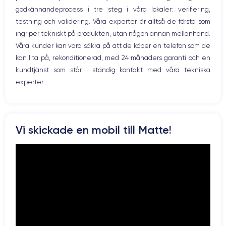
Caméra
Caméra Frontale
godkännandeprocess i tre steg i våra lokaler: verifiering,
Prise USB
12 MP
7 MP
testning och validering. Våra experter är alltså de första som
ingriper tekniskt på produkten, utan någon annan mellanhand.
Résolution vidéo
Recharge rapide
4K - 3840x2160px
Non
Våra kunder kan vara säkra på att de köper en telefon som de
kan lita på, rekonditionerad, med 24 månaders garanti och en
Batterie
Dual SIM
kundtjänst som står i ständig kontakt med våra tekniska
2900 mAh
Non
experter.
Réseau mobile
Débloqué
LTE/4G
Oui, tous opérateurs
Pour en savoir plus, vous pouvez consulter la
fiche technique de
Vi skickade en mobil till Matte!
l'iPhone 7 Plus.