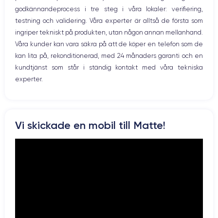
Caméra
Caméra Frontale
godkännandeprocess i tre steg i våra lokaler: verifiering,
Prise USB
12 MP
7 MP
testning och validering. Våra experter är alltså de första som
ingriper tekniskt på produkten, utan någon annan mellanhand.
Résolution vidéo
Recharge rapide
4K - 3840x2160px
Non
Våra kunder kan vara säkra på att de köper en telefon som de
kan lita på, rekonditionerad, med 24 månaders garanti och en
Batterie
Dual SIM
kundtjänst som står i ständig kontakt med våra tekniska
2900 mAh
Non
experter.
Réseau mobile
Débloqué
LTE/4G
Oui, tous opérateurs
Pour en savoir plus, vous pouvez consulter la
fiche technique de
Vi skickade en mobil till Matte!
l'iPhone 7 Plus.