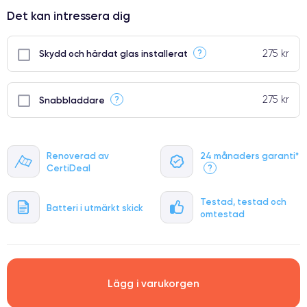
⭐ Premium
Det kan intressera dig
●
● Oklanderlig kvalitetsskärm
275 kr
?
Skydd och härdat glas installerat
● Endast 5% av våra telefoner har premiumklassning
275 kr
?
Snabbladdare
Renoverad av
24 månaders garanti*
CertiDeal
?
Testad, testad och
Batteri i utmärkt skick
omtestad
Lägg i varukorgen