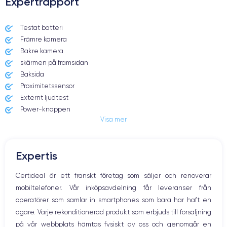
Expertrapport
Dimensions et poids iPhone 7 Plus
Testat batteri
Främre kamera
Date de sortie
Système exploit.
07/09/2016
iOS (iOS 15)
Bakre kamera
skärmen på framsidan
Dimensions
Poids
Baksida
158.2×77.9×7.3 mm
188 g
Proximitetssensor
Externt ljudtest
Écran
Résolution écran
Power-knappen
IPS LCD 5.5 pouces
1920 x 1080 pixels
Visa mer
Jack och Eluttag
Mute knappen
RAM
Mémoire interne
Volymknapparna
3 GO
32,128,256 GO
Expertis
Högtalare
Nom de la puce
Nombre de cœurs
Mikrofon
Certideal är ett franskt företag som säljer och renoverar
Apple A10 Fusion
4
Hem-knappen
mobiltelefoner. Vår inköpsavdelning får leveranser från
Bluetooth
Nom GPU
Fréq. processeur
operatörer som samlar in smartphones som bara har haft en
WiFi
PowerVR GT7600 GPU
2.23 GHz
ägare. Varje rekonditionerad produkt som erbjuds till försäljning
Nätverk
på vår webbplats hämtas fysiskt av oss och genomgår en
Vibration