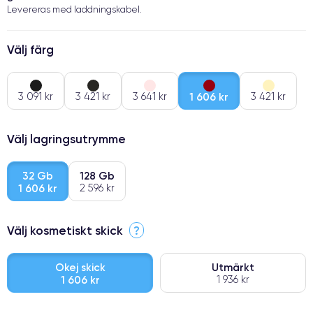
Levereras med laddningskabel.
Välj färg
3 091 kr
3 421 kr
3 641 kr
1 606 kr
3 421 kr
Välj lagringsutrymme
32 Gb
128 Gb
1 606 kr
2 596 kr
Välj kosmetiskt skick
?
Okej skick
Utmärkt
1 606 kr
1 936 kr