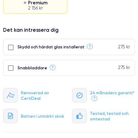
⭐ Premium
2 156 kr
⭐ Premium
Det kan intressera dig
●
● Oklanderlig kvalitetsskärm
275 kr
?
Skydd och härdat glas installerat
● Endast 5% av våra telefoner har premiumklassning
275 kr
?
Snabbladdare
Renoverad av
24 månaders garanti*
CertiDeal
?
Testad, testad och
Batteri i utmärkt skick
omtestad