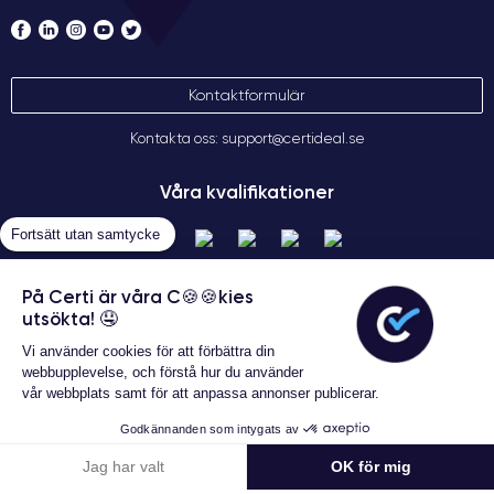
Kontaktformulär
Kontakta oss: support@certideal.se
Våra kvalifikationer
Fortsätt utan samtycke
På Certi är våra C🍪🍪kies
utsökta! 🤤
Vi använder cookies för att förbättra din
webbupplevelse, och förstå hur du använder
vår webbplats samt för att anpassa annonser publicerar.
Allmänna försäljningsvillkor
Garanterat 24 månader
Certideal © 2026 Alla rättigheter
Godkännanden som intygats av
förbehållna
1 870 kr
Lägg i varukorgen
Jag har valt
OK för mig