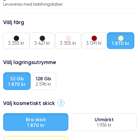
Levereras med laddningskabel.
Välj färg
3 355 kr
3 421 kr
3 355 kr
3 091 kr
1 870 kr
Välj lagringsutrymme
32 Gb
128 Gb
1 870 kr
2 596 kr
Välj kosmetiskt skick
?
Bra skick
Utmärkt
1 870 kr
1 936 kr