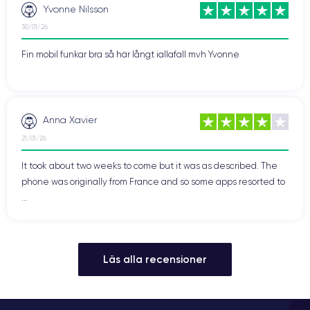
Yvonne Nilsson
30/01/26
Fin mobil funkar bra så här långt iallafall mvh Yvonne
Anna Xavier
21/01/26
It took about two weeks to come but it was as described. The
phone was originally from France and so some apps resorted to
...
Läs alla recensioner