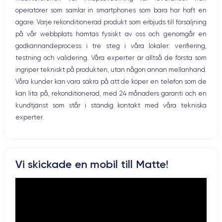
Bluetooth
Nom GPU
Fréq. processeur
operatörer som samlar in smartphones som bara har haft en
WiFi
PowerVR GT7600 GPU
2.23 GHz
ägare. Varje rekonditionerad produkt som erbjuds till försäljning
Nätverk
på vår webbplats hämtas fysiskt av oss och genomgår en
Vibration
Caméra
Caméra Frontale
godkännandeprocess i tre steg i våra lokaler: verifiering,
Prise USB
12 MP
7 MP
testning och validering. Våra experter är alltså de första som
ingriper tekniskt på produkten, utan någon annan mellanhand.
Résolution vidéo
Recharge rapide
4K - 3840x2160px
Non
Våra kunder kan vara säkra på att de köper en telefon som de
kan lita på, rekonditionerad, med 24 månaders garanti och en
Batterie
Dual SIM
kundtjänst som står i ständig kontakt med våra tekniska
2900 mAh
Non
experter.
Réseau mobile
Débloqué
LTE/4G
Oui, tous opérateurs
Pour en savoir plus, vous pouvez consulter la
fiche technique de
Vi skickade en mobil till Matte!
l'iPhone 7 Plus.