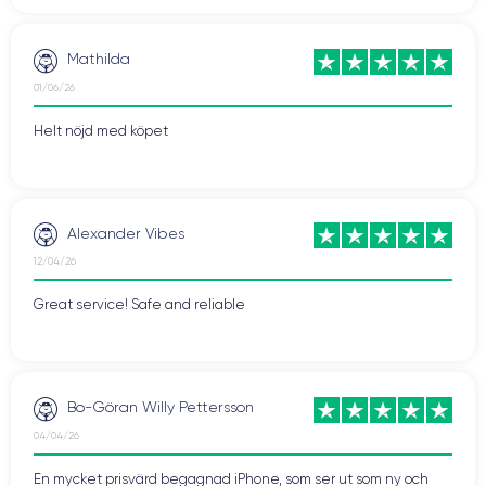
Mathilda
01/06/26
Helt nöjd med köpet
Alexander Vibes
12/04/26
Great service! Safe and reliable
Bo-Göran Willy Pettersson
04/04/26
En mycket prisvärd begagnad iPhone, som ser ut som ny och