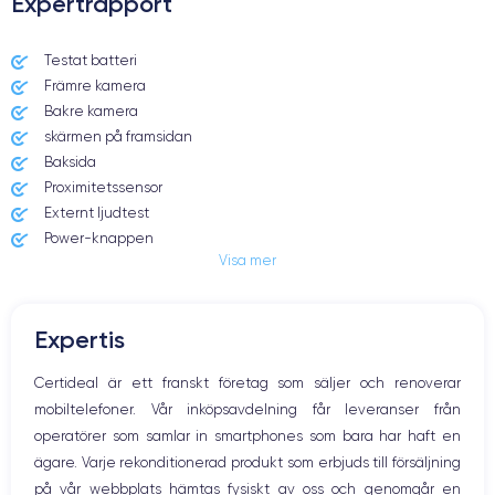
Expertrapport
Dimensions et poids iPhone 7 Plus
Testat batteri
Främre kamera
Date de sortie
Système exploit.
07/09/2016
iOS (iOS 15)
Bakre kamera
skärmen på framsidan
Dimensions
Poids
Baksida
158.2×77.9×7.3 mm
188 g
Proximitetssensor
Externt ljudtest
Écran
Résolution écran
Power-knappen
IPS LCD 5.5 pouces
1920 x 1080 pixels
Visa mer
Jack och Eluttag
Mute knappen
RAM
Mémoire interne
Volymknapparna
3 GO
32,128,256 GO
Expertis
Högtalare
Nom de la puce
Nombre de cœurs
Mikrofon
Certideal är ett franskt företag som säljer och renoverar
Apple A10 Fusion
4
Hem-knappen
mobiltelefoner. Vår inköpsavdelning får leveranser från
Bluetooth
Nom GPU
Fréq. processeur
operatörer som samlar in smartphones som bara har haft en
WiFi
PowerVR GT7600 GPU
2.23 GHz
ägare. Varje rekonditionerad produkt som erbjuds till försäljning
Nätverk
på vår webbplats hämtas fysiskt av oss och genomgår en
Vibration