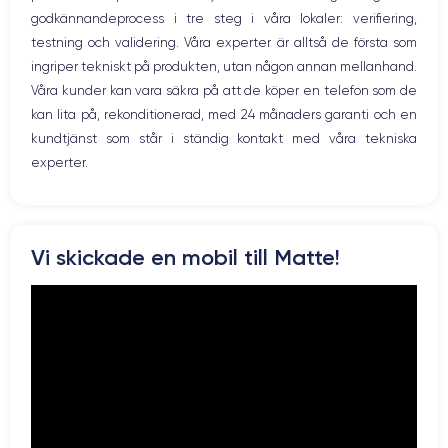
Caméra
Caméra Frontale
godkännandeprocess i tre steg i våra lokaler: verifiering,
Prise USB
12 MP
7 MP
testning och validering. Våra experter är alltså de första som
ingriper tekniskt på produkten, utan någon annan mellanhand.
Résolution vidéo
Recharge rapide
4K - 3840x2160px
Non
Våra kunder kan vara säkra på att de köper en telefon som de
kan lita på, rekonditionerad, med 24 månaders garanti och en
Batterie
Dual SIM
kundtjänst som står i ständig kontakt med våra tekniska
2900 mAh
Non
experter.
Réseau mobile
Débloqué
LTE/4G
Oui, tous opérateurs
Pour en savoir plus, vous pouvez consulter la
fiche technique de
Vi skickade en mobil till Matte!
l'iPhone 7 Plus.