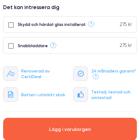
⭐ Premium
Det kan intressera dig
●
● Oklanderlig kvalitetsskärm
275 kr
?
Skydd och härdat glas installerat
● Endast 5% av våra telefoner har premiumklassning
275 kr
?
Snabbladdare
Renoverad av
24 månaders garanti*
CertiDeal
?
Testad, testad och
Batteri i utmärkt skick
omtestad
Lägg i varukorgen