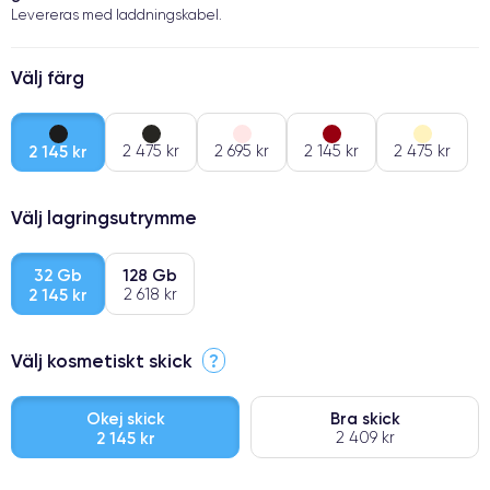
Levereras med laddningskabel.
Välj färg
2 145 kr
2 475 kr
2 695 kr
2 145 kr
2 475 kr
Välj lagringsutrymme
32 Gb
128 Gb
2 145 kr
2 618 kr
Välj kosmetiskt skick
?
Okej skick
Bra skick
2 145 kr
2 409 kr