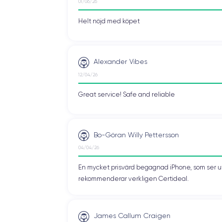
01/06/26
Helt nöjd med köpet
Alexander Vibes
12/04/26
Great service! Safe and reliable
Bo-Göran Willy Pettersson
04/04/26
En mycket prisvärd begagnad iPhone, som ser ut 
rekommenderar verkligen Certideal.
James Callum Craigen