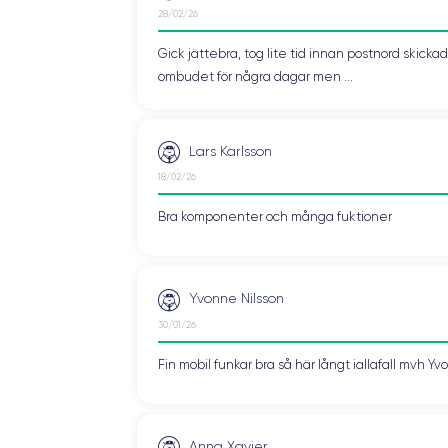
28/02/26
Gick jättebra, tog lite tid innan postnord skic
ombudet för några dagar men ...
Lars Karlsson
18/02/26
Bra komponenter och många fuktioner
Yvonne Nilsson
30/01/26
Fin mobil funkar bra så här långt iallafall mvh Y
Anna Xavier