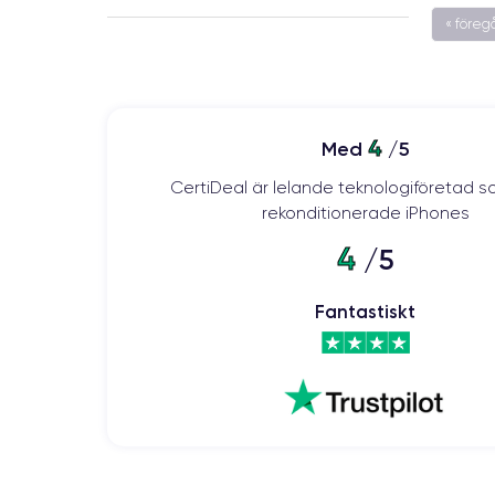
« före
4
Med
/5
CertiDeal är lelande teknologiföretad s
rekonditionerade iPhones
4
/5
Fantastiskt