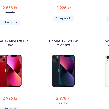
2 878 kr
2 926 kr
3 278 kr
Okej skick
Okej skick
ne 13 Mini 128 Gb
iPhone 13 128 Gb
iPh
Röd
Midnatt
S
2 926 kr
2 978 kr
3 278 kr
Okej skick