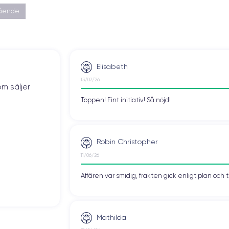
gående
Elisabeth
13/07/26
om säljer
Toppen! Fint initiativ! Så nöjd!
Robin Christopher
11/06/26
Affären var smidig, frakten gick enligt plan och 
Mathilda