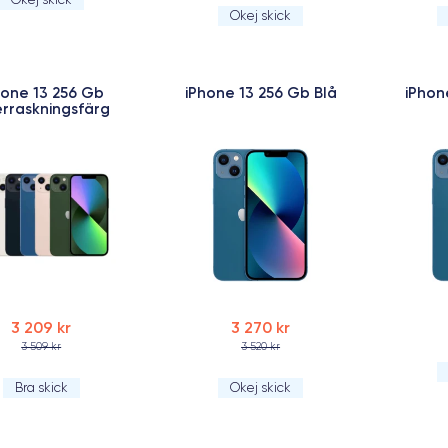
Okej skick
hone 13 256 Gb
iPhone 13 256 Gb Blå
iPhon
rraskningsfärg
3 209 kr
3 270 kr
3 509 kr
3 520 kr
Bra skick
Okej skick