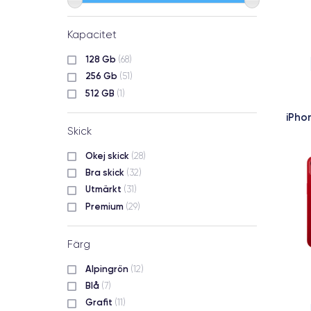
Kapacitet
128 Gb
(68)
256 Gb
(51)
512 GB
(1)
iPho
Skick
Okej skick
(28)
Bra skick
(32)
Utmärkt
(31)
Premium
(29)
Färg
Alpingrön
(12)
Blå
(7)
Grafit
(11)