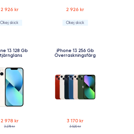
2 926 kr
2 926 kr
Okej skick
Okej skick
one 13 128 Gb
iPhone 13 256 Gb
tjärnglans
Överraskningsfärg
2 978 kr
3 170 kr
3 278 kr
3 520 kr