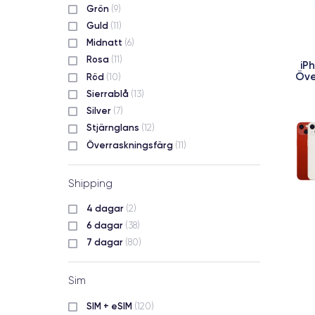
Grön
(9)
Guld
(11)
Midnatt
(6)
Rosa
(11)
iP
Öve
Röd
(10)
Sierrablå
(13)
Silver
(7)
Stjärnglans
(12)
Överraskningsfärg
(11)
Shipping
4 dagar
(2)
6 dagar
(38)
7 dagar
(80)
Sim
SIM + eSIM
(120)