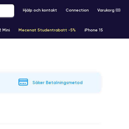
Hjälp och kontakt
Connection
Varukorg (
0
)
2 Mini
Mecenat Studentrabatt -5%
iPhone 15
iPhone XR
iPhone SE 2 (2020)
iPhone X
iPhone XS
Säker Betalningsmetod