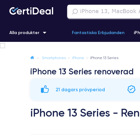
Alla produkter
Fantastiska Erbjudanden
iP
iPhone 16
iPhone 13 Pro
iPhone SE 3 (2022)
iPhone 1
—
Smartphones
—
iPhone
—
iPhone 13 Series
iPhone 13 Series renoverad
iPhone 11 Pro
iPhone 15 Pro
21 dagars prövperiod
iPhone 13 Series - Re