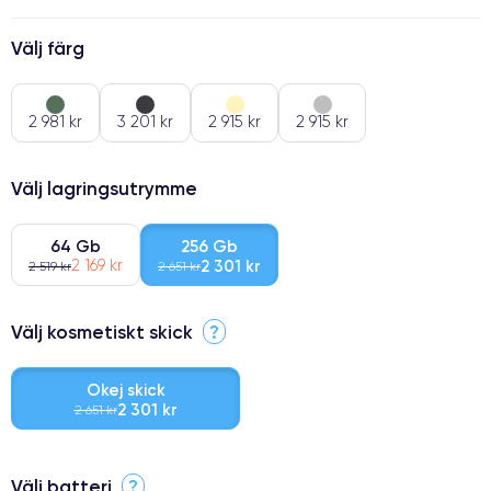
Välj färg
2 981 kr
3 201 kr
2 915 kr
2 915 kr
Välj lagringsutrymme
64 Gb
256 Gb
2 169 kr
2 301 kr
2 519 kr
2 651 kr
Välj kosmetiskt skick
?
Okej skick
2 301 kr
2 651 kr
⭐ Premium
Välj batteri
?