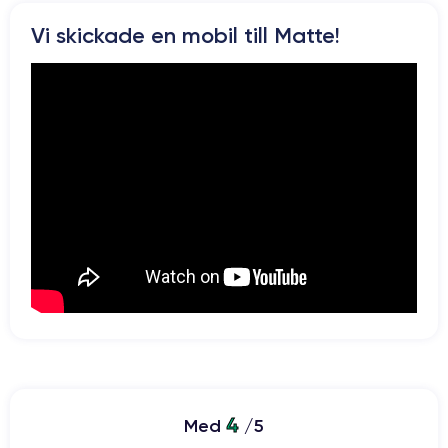
Pour plus de détail sur les caractéristiques de ce smartphone,
Vi skickade en mobil till Matte!
consulter la
fiche technique de l'iPhone 11 Pro.
4
Med
/5