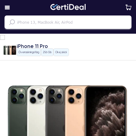
iPhone 11 Pro
Överraskningsfärg
256 Gb
Okej skick