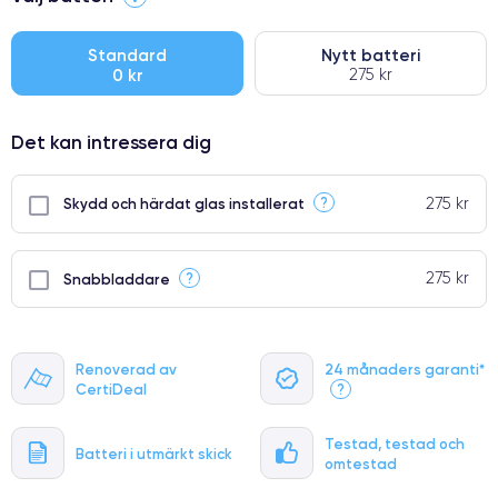
●
● Oklanderlig kvalitetsskärm
Standard
Nytt batteri
0 kr
275 kr
● Endast 5% av våra telefoner har premiumklassning
Det kan intressera dig
275 kr
?
Skydd och härdat glas installerat
275 kr
?
Snabbladdare
Renoverad av
24 månaders garanti*
CertiDeal
?
Testad, testad och
Batteri i utmärkt skick
omtestad