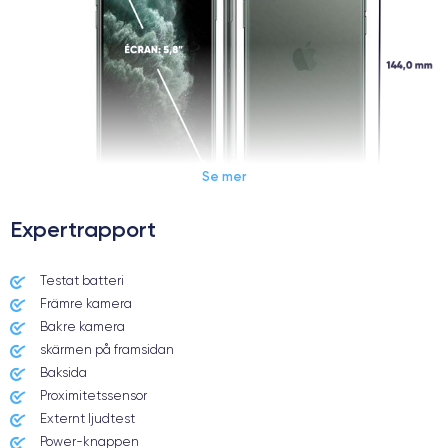
Se mer
Expertrapport
Dimensions et poids iPhone 11 Pro
Testat batteri
Främre kamera
Date de sortie
Système exploitation
10/09/2019
iOS (iOS 13)
Bakre kamera
skärmen på framsidan
Dimensions
Poids
Baksida
144×71,4×8.1 mm
188 g
Proximitetssensor
Externt ljudtest
Écran
Résolution écran
Power-knappen