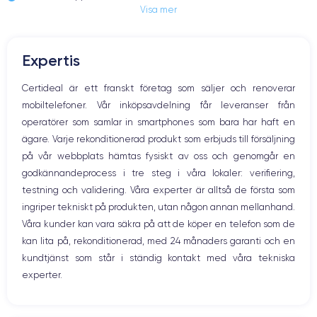
OLED 5.8 pouces
2436 x 1125 pixels
Visa mer
Jack och Eluttag
Mute knappen
RAM
Memoire interne
Volymknapparna
4 Go
64,256,512 Go
Expertis
Högtalare
Nom de la puce
Nombre de cœurs
Mikrofon
Certideal är ett franskt företag som säljer och renoverar
Puce A13 Bionic
6
Hem-knappen
mobiltelefoner. Vår inköpsavdelning får leveranser från
Bluetooth
Nom GPU
Fréq. processeur
operatörer som samlar in smartphones som bara har haft en
WiFi
GPU 4 cœurs
2.65 GHz
ägare. Varje rekonditionerad produkt som erbjuds till försäljning
Nätverk
på vår webbplats hämtas fysiskt av oss och genomgår en
Vibration
Caméra
Caméra Frontale
godkännandeprocess i tre steg i våra lokaler: verifiering,
Prise USB
12 Mpx
12 Mpx
testning och validering. Våra experter är alltså de första som
ingriper tekniskt på produkten, utan någon annan mellanhand.
Résolution vidéo
Recharge rapide
4K - 2160 x 3840 px
Oui, minimum 18W
Våra kunder kan vara säkra på att de köper en telefon som de
kan lita på, rekonditionerad, med 24 månaders garanti och en
Batterie
Type de SIM
kundtjänst som står i ständig kontakt med våra tekniska
3046
mAh
Nano-SIM + eSIM
experter.
Réseau mobile
Débloqué
LTE/4G
Oui, tous opérateurs