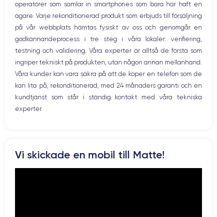
Nom GPU
Fréq. processeur
operatörer som samlar in smartphones som bara har haft en
WiFi
GPU 4 cœurs
2.65 GHz
ägare. Varje rekonditionerad produkt som erbjuds till försäljning
Nätverk
på vår webbplats hämtas fysiskt av oss och genomgår en
Vibration
Caméra
Caméra Frontale
godkännandeprocess i tre steg i våra lokaler: verifiering,
Prise USB
12 Mpx
12 Mpx
testning och validering. Våra experter är alltså de första som
ingriper tekniskt på produkten, utan någon annan mellanhand.
Résolution vidéo
Recharge rapide
4K - 3840 x 2160 px
Oui, minimum 18W
Våra kunder kan vara säkra på att de köper en telefon som de
kan lita på, rekonditionerad, med 24 månaders garanti och en
Batterie
Type de SIM
kundtjänst som står i ständig kontakt med våra tekniska
3969 mAh
Nano-SIM + eSIM
experter.
Réseau mobile
Débloqué
LTE/4G
Oui, tous opérateurs
Pour découvrir en détail toutes les caractéristiques de ce
Vi skickade en mobil till Matte!
smartphone, consulter la
fiche technique de l'iPhone 11 Pro Max.