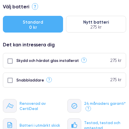
⭐ Premium
Välj batteri
?
●
● Oklanderlig kvalitetsskärm
Standard
Nytt batteri
0 kr
275 kr
● Endast 5% av våra telefoner har premiumklassning
Det kan intressera dig
275 kr
?
Skydd och härdat glas installerat
275 kr
?
Snabbladdare
Renoverad av
24 månaders garanti*
CertiDeal
?
Testad, testad och
Batteri i utmärkt skick
omtestad