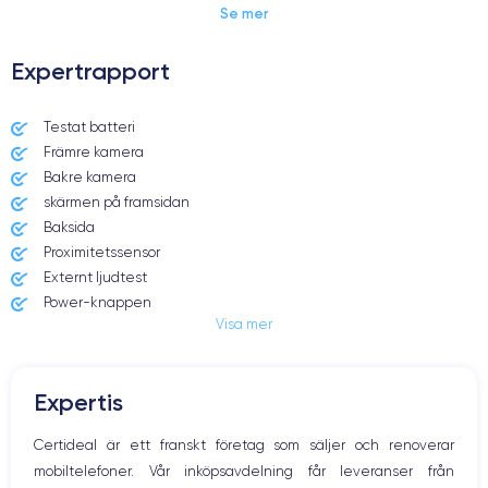
Se mer
Expertrapport
Dimensions et poids iPhone 11 Pro Max
Testat batteri
Främre kamera
Date de sortie
Système exploitation
10/09/2019
iOS (iOS 13)
Bakre kamera
skärmen på framsidan
Dimensions
Poids
Baksida
158×77.8×8.1 mm
226 g
Proximitetssensor
Externt ljudtest
Écran
Résolution écran
Power-knappen
OLED 6.5 pouces
2688 x 1242 pixels
Visa mer
Jack och Eluttag
Mute knappen
RAM
Memoire interne
Volymknapparna
6 Go
64,256,512 Go
Expertis
Högtalare
Nom de la puce
Nombre de cœurs
Mikrofon
Certideal är ett franskt företag som säljer och renoverar
Puce A13 Bionic
6
Hem-knappen
mobiltelefoner. Vår inköpsavdelning får leveranser från
Bluetooth