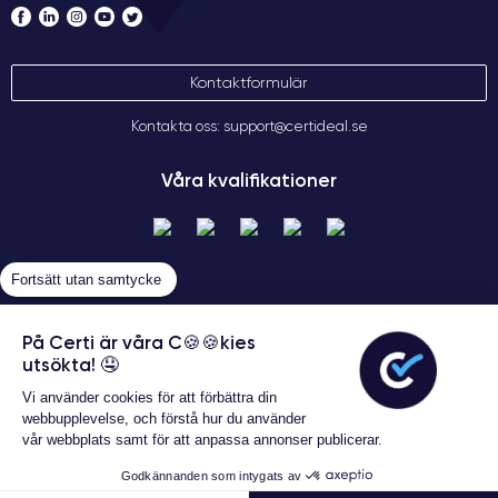
Kontaktformulär
Kontakta oss: support@certideal.se
Våra kvalifikationer
Fortsätt utan samtycke
På Certi är våra C🍪🍪kies
utsökta! 🤤
Allmänna försäljningsvillkor
Vi använder cookies för att förbättra din
Certideal © 2026 Alla rättigheter
webbupplevelse, och förstå hur du använder
förbehållna
vår webbplats samt för att anpassa annonser publicerar.
Garanterat 24 månader
Godkännanden som intygats av