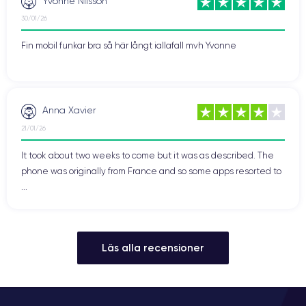
Yvonne Nilsson
30/01/26
Fin mobil funkar bra så här långt iallafall mvh Yvonne
Anna Xavier
21/01/26
It took about two weeks to come but it was as described. The
phone was originally from France and so some apps resorted to
...
Läs alla recensioner