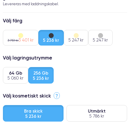
Levereras med laddningskabel.
Välj färg
3 401 kr
5 236 kr
5 247 kr
5 247 kr
3 751 kr
Välj lagringsutrymme
64 Gb
256 Gb
5 060 kr
5 236 kr
Välj kosmetiskt skick
?
Bra skick
Utmärkt
5 236 kr
5 786 kr