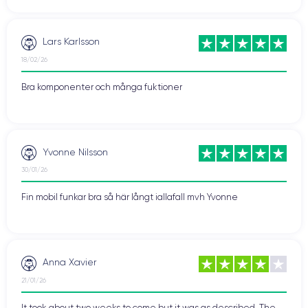
Lars Karlsson
18/02/26
Bra komponenter och många fuktioner
Yvonne Nilsson
30/01/26
Fin mobil funkar bra så här långt iallafall mvh Yvonne
Anna Xavier
21/01/26
It took about two weeks to come but it was as described. The