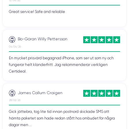
12/04/26
Great service! Safe and reliable
Bo-Göran Willy Pettersson
04/04/26
En mycket prisvärd begagnad iPhone, som ser ut som ny och
fungerar helt klanderfritt. Jag rekommenderar verkligen
Certideal.
James Callum Craigen
28/02/26
Gick jättebra, tog lite tid innan postnord skickade SMS att
hämta paketet som hade redan stått hos ombudet för några
dagar men ...