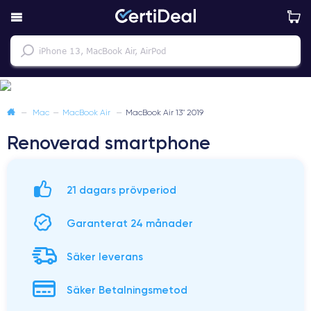
—
Mac
—
MacBook Air
—
MacBook Air 13" 2019
Renoverad smartphone
21 dagars prövperiod
Garanterat 24 månader
Säker leverans
Säker Betalningsmetod