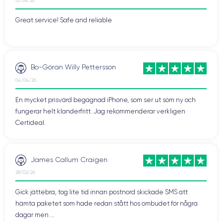
12/04/26
Great service! Safe and reliable
Bo-Göran Willy Pettersson
04/04/26
En mycket prisvärd begagnad iPhone, som ser ut som ny och
fungerar helt klanderfritt. Jag rekommenderar verkligen
Certideal.
James Callum Craigen
28/02/26
Gick jättebra, tog lite tid innan postnord skickade SMS att
hämta paketet som hade redan stått hos ombudet för några
dagar men ...