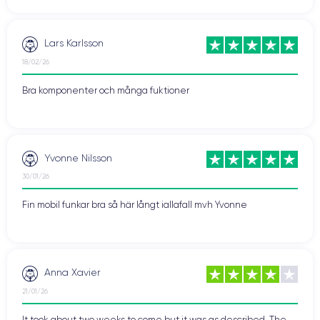
Lars Karlsson
18/02/26
Bra komponenter och många fuktioner
Yvonne Nilsson
30/01/26
Fin mobil funkar bra så här långt iallafall mvh Yvonne
Anna Xavier
21/01/26
It took about two weeks to come but it was as described. The