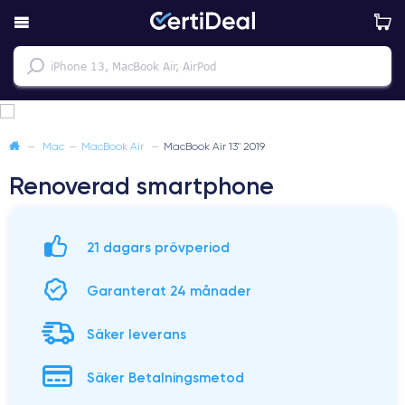
—
Mac
—
MacBook Air
—
MacBook Air 13" 2019
Renoverad smartphone
21 dagars prövperiod
Garanterat 24 månader
Säker leverans
Säker Betalningsmetod