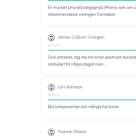
En mycket prisvärd begagnad iPhone, som ser ut 
rekommenderar verkligen Certideal.
James Callum Craigen
28/02/26
Gick jättebra, tog lite tid innan postnord skic
ombudet för några dagar men ...
Lars Karlsson
18/02/26
Bra komponenter och många fuktioner
Yvonne Nilsson