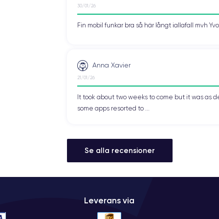
30/01/26
Fin mobil funkar bra så här långt iallafall mvh Y
Anna Xavier
21/01/26
It took about two weeks to come but it was as d
some apps resorted to ...
Se alla recensioner
Leverans via