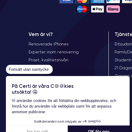
Vem är vi?
Tjänst
Renoverade iPhones
Erbjudan
Experter inom renovering
FamilyD
Priset, kvalitetsnivån
Student
21 Dagar
Fortsätt utan samtycke
Garanti 
På Certi är våra C🍪🍪kies
utsökta! 🤤
Vi använder cookies för att förbättra din webbupplevelse, och
förstå hur du använder vår webbplats samt för att anpassa
annonser publicerar.
Godkännanden som intygats av
Jag har valt
OK för mig