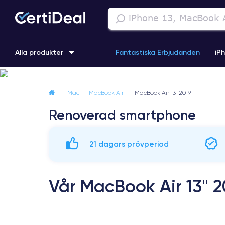
Alla produkter
Fantastiska Erbjudanden
iP
iPhone 16
iPhone 13 Pro
iPhone SE 3 (2022)
iPhone 1
—
Mac
—
MacBook Air
—
MacBook Air 13" 2019
Renoverad smartphone
iPhone 11 Pro
iPhone 15 Pro
21 dagars prövperiod
Vår MacBook Air 13" 