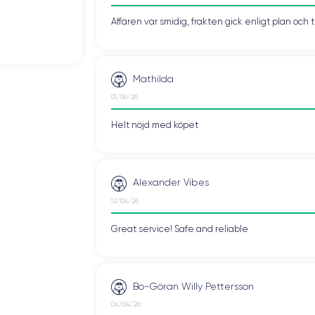
Affären var smidig, frakten gick enligt plan och 
Mathilda
01/06/26
Helt nöjd med köpet
Alexander Vibes
12/04/26
Great service! Safe and reliable
Bo-Göran Willy Pettersson
04/04/26