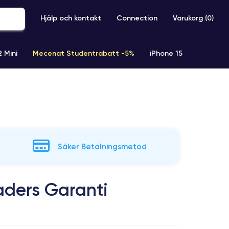
Hjälp och kontakt
Connection
Varukorg (
0
)
2 Mini
Mecenat Studentrabatt -5%
iPhone 15
iPhone XR
iPhone SE 2 (2020)
iPhone X
iPhone XS
Säker Betalningsmetod
aders Garanti