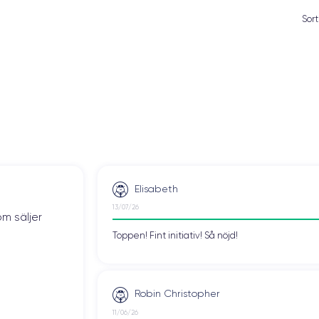
Sort
Elisabeth
13/07/26
om säljer
Toppen! Fint initiativ! Så nöjd!
Robin Christopher
11/06/26