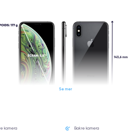
Se mer
Dimensions et poids iPhone XS
re kamera
Bakre kamera
Système exploit.