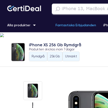
Alla produkter
Fantastiska Erbjudanden
iP
iPhone 16
iPhone 13 Pro
iPhone SE 3 (2022)
iPhone 1
iPhone XS 256 Gb Rymdgrå
Produkten skickas inom
7 dagar
iPhone 11 Pro
iPhone 15 Pro
Rymdgrå
256 Gb
Utmärkt