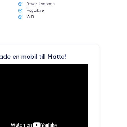
Power-knappen
Högtalare
WiFi
kade en mobil till Matte!