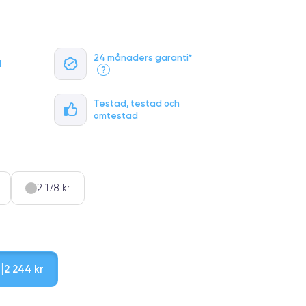
24 månaders garanti*
l
?
Testad, testad och
omtestad
2 178 kr
b
2 244 kr