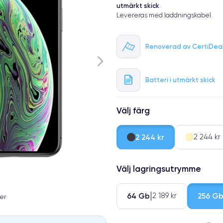
utmärkt skick
.
Levereras med laddningskabel.
Renoverad av CertiDea
Batteri i utmärkt skick
Välj färg
2 244 kr
2 244 kr
Välj lagringsutrymme
64 Gb
256 G
2 189 kr
er