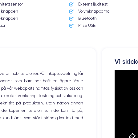
mitetssensor
Externt ljudtest
iOS (iOS 16)
 knappen
Volymknapparna
knappen
Bluetooth
Poids
177 g
tion
Prise USB
Résolution écran
2436 x 1125 pixels
Mémoire interne
Vi skic
64,256,512 GO
overar mobiltelefoner. Vår inköpsavdelning får
Nombre de cœurs
tphones som bara har haft en ägare. Varje
6
ng på vår webbplats hämtas fysiskt av oss och
okaler: verifiering, testning och validering.
Fréq. processeur
2.24 GHz
r tekniskt på produkten, utan någon annan
 de köper en telefon som de kan lita på,
Caméra Frontale
 kundtjänst som står i ständig kontakt med
7 MP
Recharge rapide