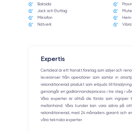
Baksida
Proxi
12/09/2018
Jack och Eluttag
Mute
Mikrofon
Hem-
Dimensions
143.6×70.9×7.7 mm
Nätverk
Vibra
Écran
OLED 5.8 pouces
RAM
Expertis
4 GO
Certideal är ett franskt företag som säljer och ren
Nom de la puce
leveranser från operatörer som samlar in smar
Apple A12 Bionic
rekonditionerad produkt som erbjuds till försäljni
genomgår en godkännandeprocess i tre steg i våra l
Nom GPU
GPU 4 cœurs
Våra experter är alltså de första som ingripe
mellanhand. Våra kunder kan vara säkra på att
Caméra
rekonditionerad, med 24 månaders garanti och en
12 MP
våra tekniska experter.
Résolution vidéo