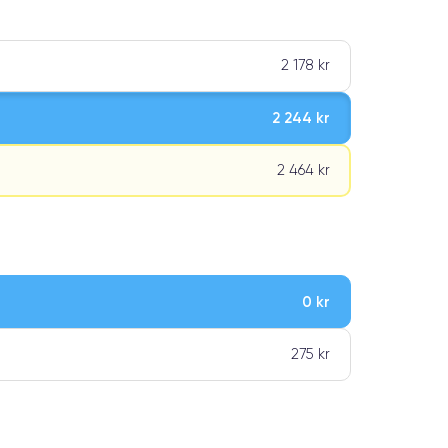
2 178 kr
2 244 kr
2 464 kr
0 kr
ar premiumklassning
275 kr