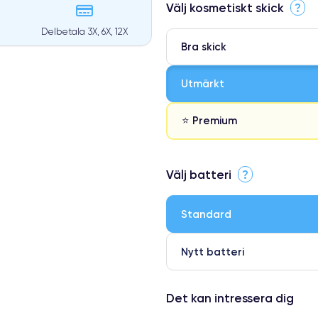
Välj kosmetiskt skick
?
Delbetala 3X, 6X, 12X
Bra skick
Utmärkt
⭐ Premium
⭐ Premium
Välj batteri
?
●
● Oklanderlig kvalitetsskärm
Standard
● Endast 5% av våra telefoner h
Nytt batteri
Det kan intressera dig