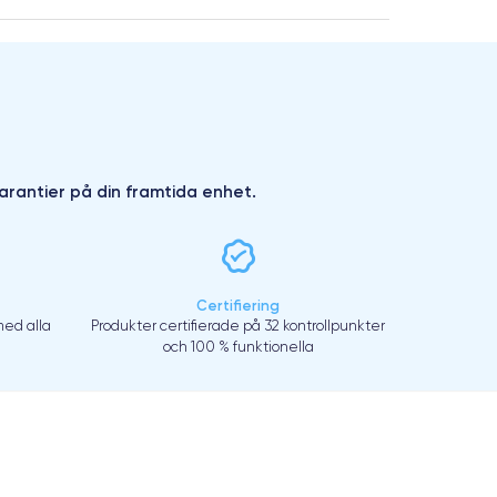
arantier på din framtida enhet.
Certifiering
ed alla
Produkter certifierade på 32 kontrollpunkter
och 100 % funktionella