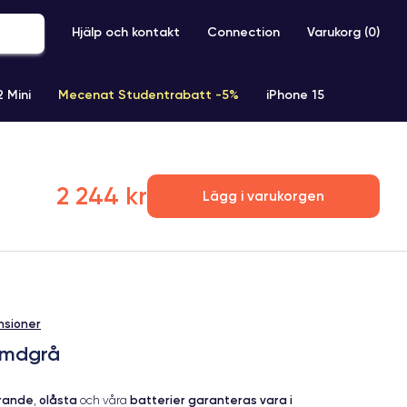
Hjälp och kontakt
Connection
Varukorg (
0
)
2 Mini
Mecenat Studentrabatt -5%
iPhone 15
iPhone XR
iPhone SE 2 (2020)
iPhone X
iPhone XS
2 244 kr
Lägg i varukorgen
nsioner
ymdgrå
erande
olåsta
batterier garanteras vara i
,
och våra