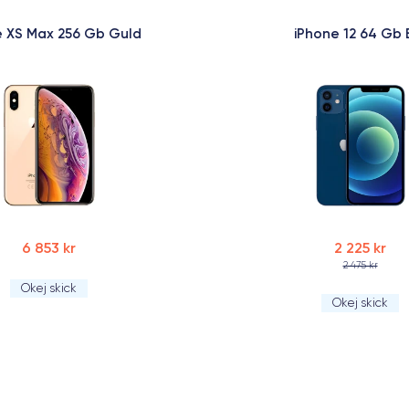
e XS Max 256 Gb Guld
iPhone 12 64 Gb 
6 853 kr
2 225 kr
2 475 kr
Okej skick
Okej skick