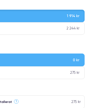
1 914 kr
2 244 kr
0 kr
ar premiumklassning
275 kr
275 kr
?
tallerat