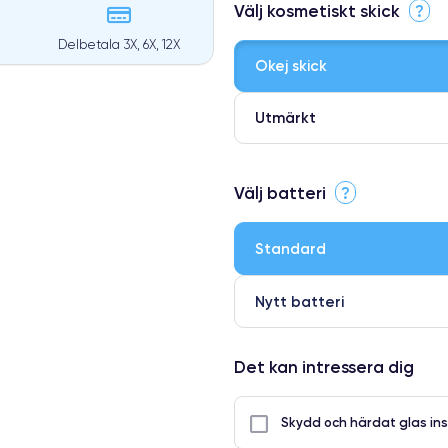
Välj kosmetiskt skick
?
Delbetala 3X, 6X, 12X
Okej skick
Utmärkt
⭐ Premium
Välj batteri
?
●
● Oklanderlig kvalitetsskärm
Standard
● Endast 5% av våra telefoner h
Nytt batteri
Det kan intressera dig
Skydd och härdat glas ins