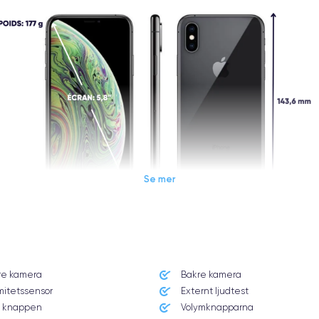
Se mer
Dimensions et poids iPhone XS
re kamera
Bakre kamera
Système exploit.
mitetssensor
Externt ljudtest
iOS (iOS 16)
 knappen
Volymknapparna