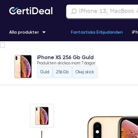
Alla produkter
Fantastiska Erbjudanden
iP
iPhone 16
iPhone 13 Pro
iPhone SE 3 (2022)
iPhone 1
iPhone XS 256 Gb Guld
Produkten skickas inom
7 dagar
iPhone 11 Pro
iPhone 15 Pro
Guld
256 Gb
Okej skick