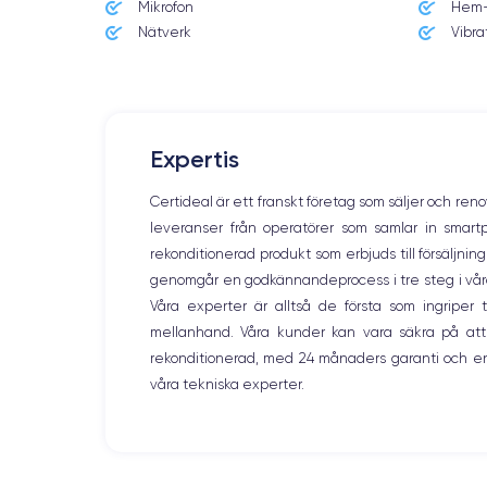
Mikrofon
Hem-
Dimensions
143.6×70.9×7.7 mm
Nätverk
Vibra
Écran
OLED 5.8 pouces
RAM
Expertis
4 GO
Certideal är ett franskt företag som säljer och ren
Nom de la puce
leveranser från operatörer som samlar in smar
Apple A12 Bionic
rekonditionerad produkt som erbjuds till försäljni
genomgår en godkännandeprocess i tre steg i våra l
Nom GPU
GPU 4 cœurs
Våra experter är alltså de första som ingripe
mellanhand. Våra kunder kan vara säkra på att
Caméra
rekonditionerad, med 24 månaders garanti och en
12 MP
våra tekniska experter.
Résolution vidéo
4K - 3840x2160px