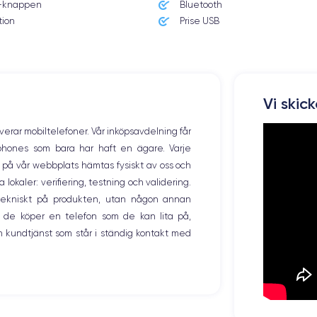
knappen
Bluetooth
Poids
177 g
tion
Prise USB
Résolution écran
2436 x 1125 pixels
Mémoire interne
Vi skic
64,256,512 GO
overar mobiltelefoner. Vår inköpsavdelning får
Nombre de cœurs
tphones som bara har haft en ägare. Varje
6
ng på vår webbplats hämtas fysiskt av oss och
okaler: verifiering, testning och validering.
Fréq. processeur
2.24 GHz
r tekniskt på produkten, utan någon annan
 de köper en telefon som de kan lita på,
Caméra Frontale
 kundtjänst som står i ständig kontakt med
7 MP
Recharge rapide
Oui, minimum 15W