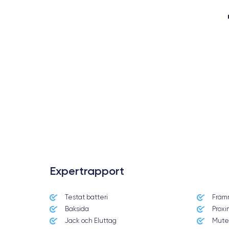
Expertrapport
Testat batteri
Främ
Date de sortie
Baksida
Proxi
12/09/2018
Jack och Eluttag
Mute