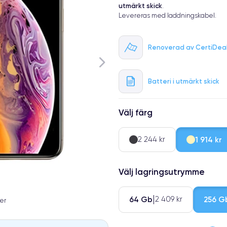
utmärkt skick
.
Levereras med laddningskabel.
Renoverad av CertiDea
Batteri i utmärkt skick
Välj färg
2 244 kr
1 914 kr
Välj lagringsutrymme
64 Gb
256 G
2 409 kr
er