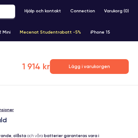
Hjälp och kontakt
Connection
Varukorg (
0
)
2 Mini
Mecenat Studentrabatt -5%
iPhone 15
iPhone XR
iPhone SE 2 (2020)
iPhone X
iPhone XS
1 914 kr
Lägg i varukorgen
nsioner
ld
erande
olåsta
batterier garanteras vara i
,
och våra