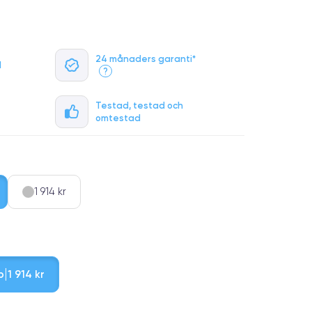
24 månaders garanti*
l
?
Testad, testad och
omtestad
1 914 kr
b
1 914 kr