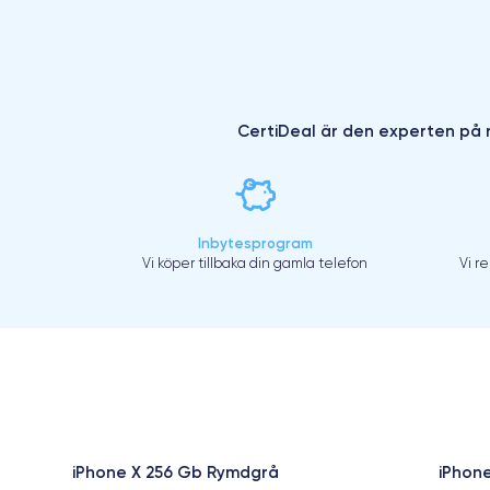
CertiDeal är den experten på r
Inbytesprogram
Vi köper tillbaka din gamla telefon
Vi r
iPhone X 256 Gb Rymdgrå
iPhon