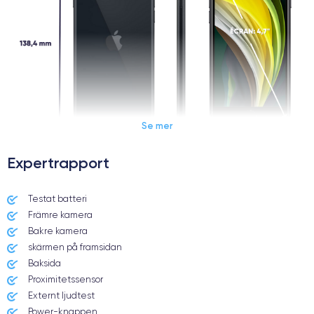
Se mer
Expertrapport
Dimensions et poids iPhone SE 2020
Testat batteri
Främre kamera
Date de sortie
Système exploit.
15/04/2020
iOS (iOS 16)
Bakre kamera
skärmen på framsidan
Dimensions
Poids
Baksida
138.3×67.3×7.3 mm
144 g
Proximitetssensor
Externt ljudtest
Écran
Résolution écran
Power-knappen