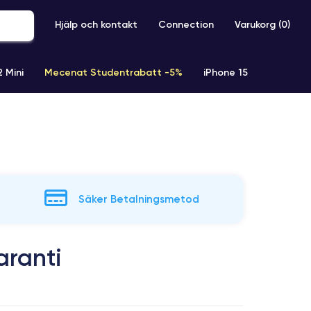
Hjälp och kontakt
Connection
Varukorg (
0
)
2 Mini
Mecenat Studentrabatt -5%
iPhone 15
iPhone XR
iPhone SE 2 (2020)
iPhone X
iPhone XS
Säker Betalningsmetod
aranti