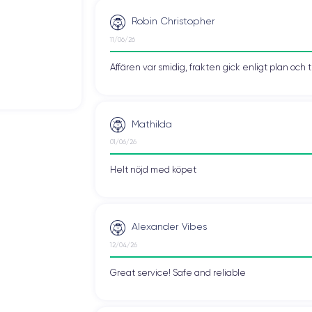
Robin Christopher
11/06/26
Affären var smidig, frakten gick enligt plan och 
Mathilda
01/06/26
Helt nöjd med köpet
som liknar iPhone 7 Plus. Den främre sensorn har 7 MP.
Alexander Vibes
rokontrast och en varmare vitbalans.
12/04/26
optisk zoom" och porträttläget som simulerar bakgrundsoskärpa.
Great service! Safe and reliable