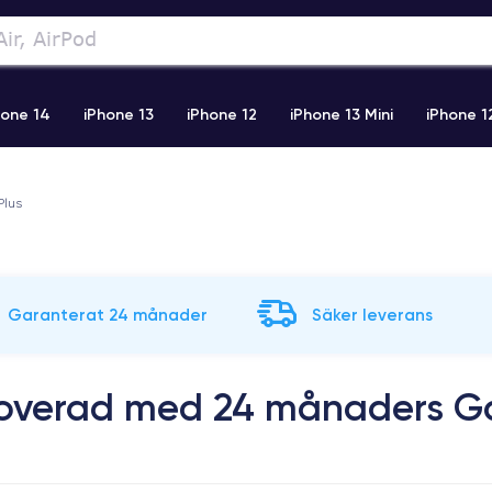
hone 14
iPhone 13
iPhone 12
iPhone 13 Mini
iPhone 1
2 Pro Max
iPhone 11 Pro Max
iPhone 11
iPhone 12 Pro
Plus
Garanterat 24 månader
Säker leverans
noverad med 24 månaders G