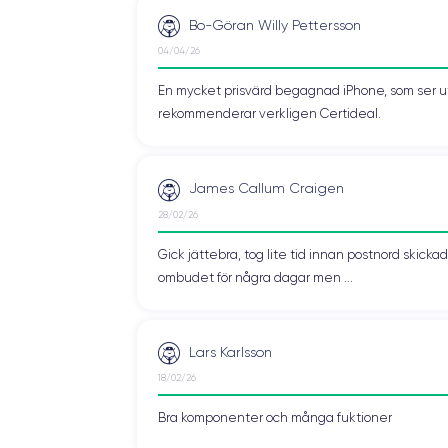
Bo-Göran Willy Pettersson
r definitivt fallet med den nya versionen. Trots att batterikapaciteten har 
1 Bionic-chippet, som använder mindre ström än sin föregångare.
04/04/26
vid normal användning och kan nå morgonen den andra dagen vid intensiv a
En mycket prisvärd begagnad iPhone, som ser ut 
rekommenderar verkligen Certideal.
lhandahåller och induktionsladdning kräver mer än 2.30 timmar.
James Callum Craigen
28/02/26
 Plus :
Gick jättebra, tog lite tid innan postnord skic
ombudet för några dagar men ...
Lars Karlsson
18/02/26
Bra komponenter och många fuktioner