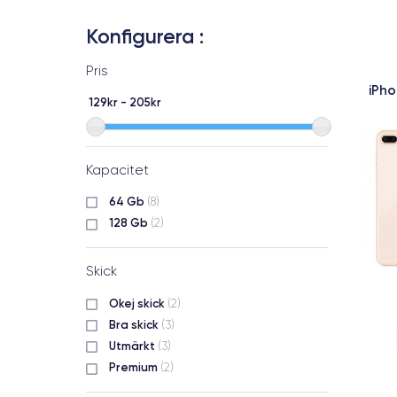
Konfigurera :
Pris
iPho
129kr - 205kr
Kapacitet
64 Gb
(8)
128 Gb
(2)
Skick
Okej skick
(2)
Bra skick
(3)
Utmärkt
(3)
Premium
(2)