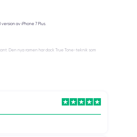
 version av iPhone 7 Plus.
 kant. Den nya ramen har dock True Tone-teknik som
gör induktiv laddning, så att du kan ta bort några
rådet.
nuter).