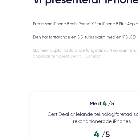
Precis som iPhone 8 och iPhone X firar iPhone 8 Plus Appl
Den har fortfarande en 5,5-tums skärm med en IPS LCD-pa
Skärmen upptar fortfarande (ungefär) 65 % av skärmen, 
anpassar temperaturen till ljusmiljön.
Det nya A11-fusionschippet ingår i mixen, tillsammans me
kablar från skrivbordet.
Till skillnad från iPhone X finns hemknappen och finger
Precis som iPhone 7 Plus är den här modellen IP67-klassad
4
Med
/5
CertiDeal är lelande teknologiföretad s
Foto:
rekonditionerade iPhones
4
/5