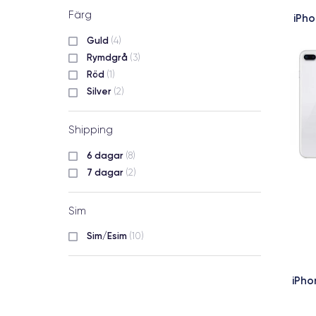
Färg
iPho
Guld
(4)
Rymdgrå
(3)
Röd
(1)
Silver
(2)
Shipping
6 dagar
(8)
7 dagar
(2)
Sim
Sim/Esim
(10)
iPho