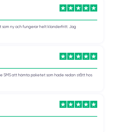
minskat i iPhone 8 Plus (jämfört med iPhone 7 Plus) är
nvändning.
som ny och fungerar helt klanderfritt. Jag
kade SMS att hämta paketet som hade redan stått hos