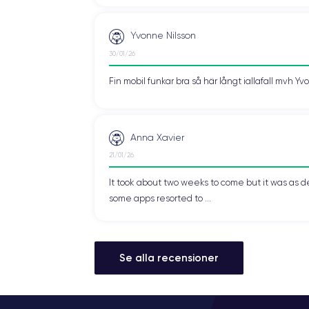
Yvonne Nilsson
30/01/26
Fin mobil funkar bra så här långt iallafall mvh Y
Anna Xavier
21/01/26
It took about two weeks to come but it was as d
some apps resorted to ...
Se alla recensioner