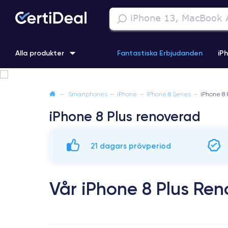
Alla produkter
Fantastiska Erbjudanden
iP
iPhone 16
iPhone 13 Pro
iPhone SE 3 (2022)
iPhone 1
—
Smartphones
—
iPhone
—
iPhone 8 Series
—
iPhone 8 
iPhone 8 Plus renoverad
iPhone 11 Pro
iPhone 15 Pro
21 dagars prövperiod
Vår iPhone 8 Plus Re