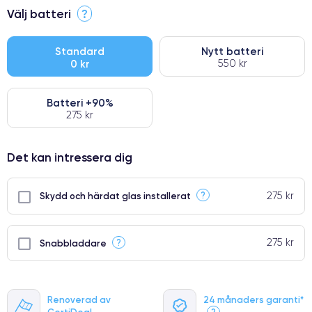
⭐ Premium
Välj batteri
?
●
● Oklanderlig kvalitetsskärm
Standard
Nytt batteri
0 kr
550 kr
● Endast 5% av våra telefoner har premiumklassning
Batteri +90%
275 kr
Det kan intressera dig
275 kr
?
Skydd och härdat glas installerat
275 kr
?
Snabbladdare
Renoverad av
24 månaders garanti*
CertiDeal
?