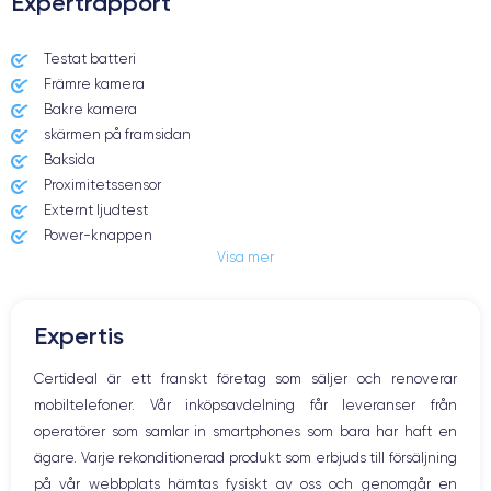
Expertrapport
Testat batteri
Främre kamera
Bakre kamera
skärmen på framsidan
Baksida
Proximitetssensor
Externt ljudtest
Power-knappen
Visa mer
Jack och Eluttag
Mute knappen
Volymknapparna
Expertis
Högtalare
Mikrofon
Certideal är ett franskt företag som säljer och renoverar
Hem-knappen
mobiltelefoner. Vår inköpsavdelning får leveranser från
Bluetooth
operatörer som samlar in smartphones som bara har haft en
WiFi
ägare. Varje rekonditionerad produkt som erbjuds till försäljning
Nätverk
på vår webbplats hämtas fysiskt av oss och genomgår en
Vibration