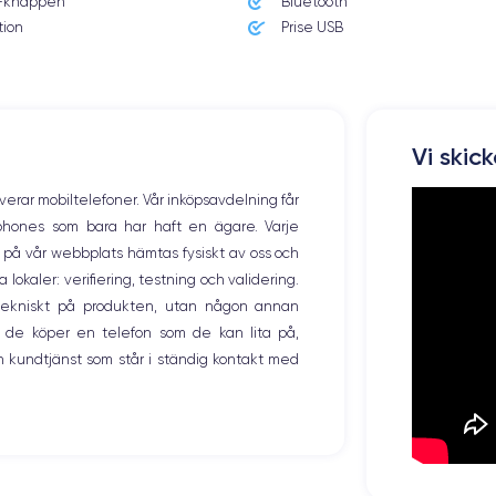
knappen
Bluetooth
tion
Prise USB
Vi skic
overar mobiltelefoner. Vår inköpsavdelning får
tphones som bara har haft en ägare. Varje
ng på vår webbplats hämtas fysiskt av oss och
okaler: verifiering, testning och validering.
r tekniskt på produkten, utan någon annan
 de köper en telefon som de kan lita på,
 kundtjänst som står i ständig kontakt med