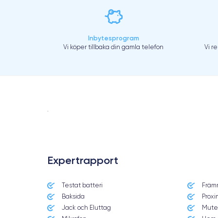
Inbytesprogram
Vi köper tillbaka din gamla telefon
Vi r
.
Expertrapport
Testat batteri
Främ
Baksida
Proxi
Jack och Eluttag
Mute