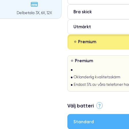
Bra skick
Delbetala 3X, 6X, 12X
Utmärkt
⭐ Premium
⭐ Premium
●
● Oklanderlig kvalitetsskärm
● Endast 5% av våra telefoner h
Välj batteri
?
Standard