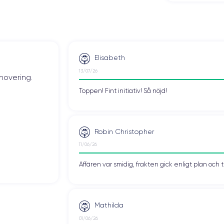
Elisabeth
13/07/26
novering.
Toppen! Fint initiativ! Så nöjd!
Robin Christopher
11/06/26
Affären var smidig, frakten gick enligt plan och 
Mathilda
01/06/26