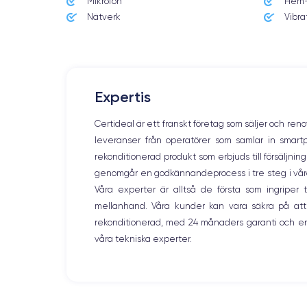
Mikrofon
Hem-
Nätverk
Vibra
Expertis
Certideal är ett franskt företag som säljer och ren
leveranser från operatörer som samlar in smar
rekonditionerad produkt som erbjuds till försäljni
genomgår en godkännandeprocess i tre steg i våra l
Våra experter är alltså de första som ingripe
mellanhand. Våra kunder kan vara säkra på att
rekonditionerad, med 24 månaders garanti och en
våra tekniska experter.