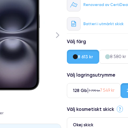
Renoverad av CertiDea
Batteri i utmärkt skick
Välj färg
8 613 kr
8 580 kr
Välj lagringsutrymme
128 Gb
7 549 kr
7 799 kr
Välj kosmetiskt skick
?
er
Okej skick