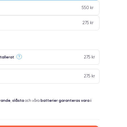
550 kr
275 kr
275 kr
?
tallerat
275 kr
erande
olåsta
batterier garanteras vara i
,
och våra