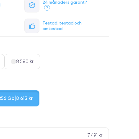
24 månaders garanti*
l
?
Testad, testad och
omtestad
8 580 kr
256 Gb
8 613 kr
7 491 kr