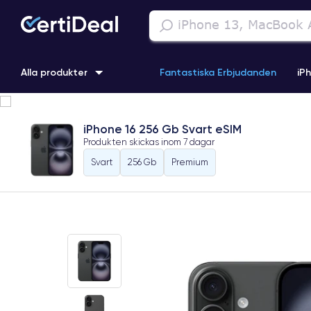
Alla produkter
Fantastiska Erbjudanden
iP
iPhone 16
iPhone 13 Pro
iPhone SE 3 (2022)
iPhone 1
iPhone 16 256 Gb Svart eSIM
Produkten skickas inom
7 dagar
iPhone 11 Pro
iPhone 15 Pro
Svart
256 Gb
Premium