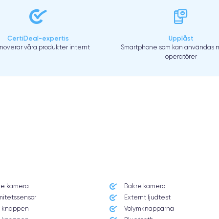
CertiDeal-expertis
Upplåst
enoverar våra produkter internt
Smartphone som kan användas m
operatörer
re kamera
Bakre kamera
mitetssensor
Externt ljudtest
 knappen
Volymknapparna