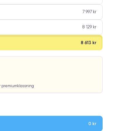
7 997 kr
8 129 kr
8 613 kr
ar premiumklassning
0 kr