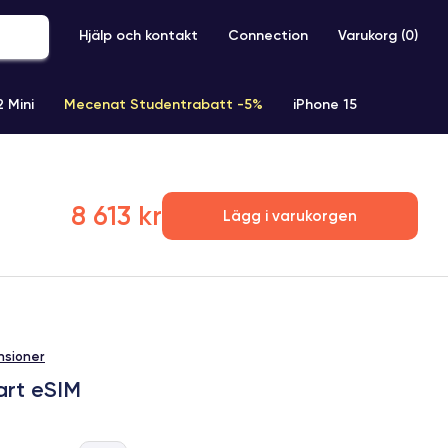
Hjälp och kontakt
Connection
Varukorg (
0
)
2 Mini
Mecenat Studentrabatt -5%
iPhone 15
iPhone XR
iPhone SE 2 (2020)
iPhone X
iPhone XS
8 613 kr
Lägg i varukorgen
nsioner
art eSIM