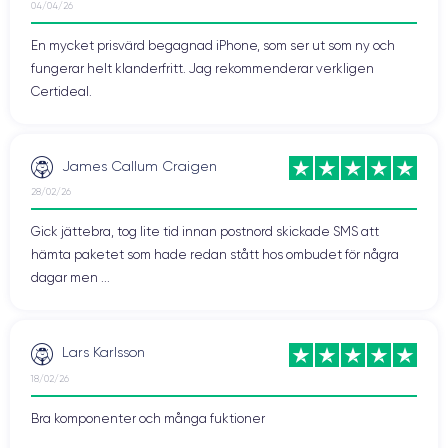
04/04/26
En mycket prisvärd begagnad iPhone, som ser ut som ny och
fungerar helt klanderfritt. Jag rekommenderar verkligen
Certideal.
James Callum Craigen
28/02/26
Gick jättebra, tog lite tid innan postnord skickade SMS att
hämta paketet som hade redan stått hos ombudet för några
dagar men ...
Lars Karlsson
18/02/26
Bra komponenter och många fuktioner