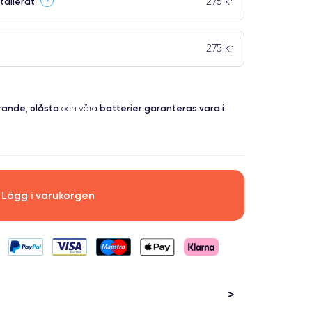
275 kr
?
tallerat
275 kr
erande
olåsta
batterier garanteras vara i
,
och våra
Lägg i varukorgen