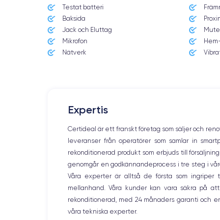
Testat batteri
Främ
Baksida
Proxi
Jack och Eluttag
Mute
Mikrofon
Hem-
Nätverk
Vibra
Expertis
Lanzamiento
20/09/2024
Certideal är ett franskt företag som säljer och ren
leveranser från operatörer som samlar in smar
Dimensiones
149.6×71.5×7.8.25 mm
rekonditionerad produkt som erbjuds till försäljni
genomgår en godkännandeprocess i tre steg i våra l
Pantalla
Våra experter är alltså de första som ingripe
OLED 6.3 pulgadas
mellanhand. Våra kunder kan vara säkra på att
rekonditionerad, med 24 månaders garanti och en
RAM
våra tekniska experter.
8 GB