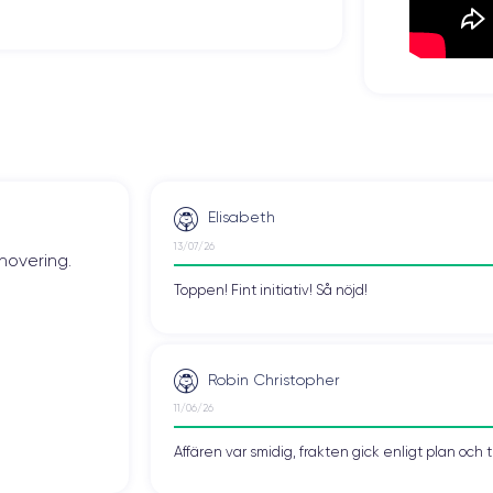
Núm. de núcleos
6
Frec. procesador
Sub-6 GHz
Cámara Frontal
12 MP
Elisabeth
Carga rápida
13/07/26
novering.
Si, mínimo 20W
Toppen! Fint initiativ! Så nöjd!
ESIM
eSIM
Robin Christopher
Desbloqueado
Si, todos los oper.
11/06/26
 del iPhone 16 Pro
Affären var smidig, frakten gick enligt plan och 