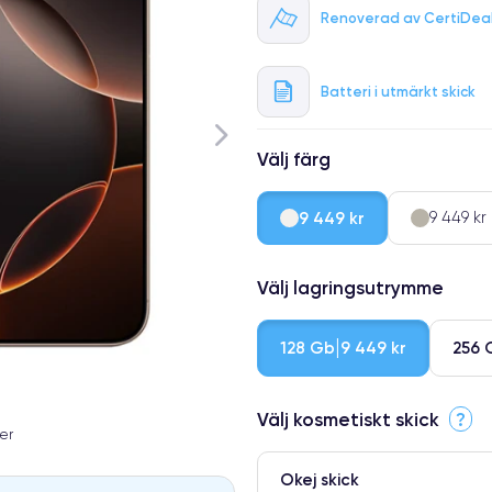
Renoverad av CertiDea
Batteri i utmärkt skick
Välj färg
9 449 kr
9 449 kr
Välj lagringsutrymme
128 Gb
256 
9 449 kr
Välj kosmetiskt skick
?
er
Okej skick