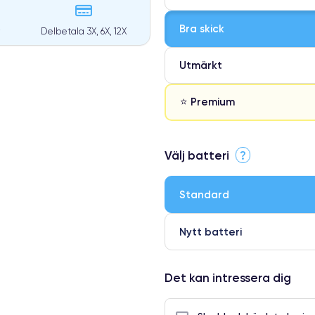
Bra skick
Delbetala 3X, 6X, 12X
Utmärkt
⭐ Premium
⭐ Premium
Välj batteri
?
●
● Oklanderlig kvalitetsskärm
Standard
● Endast 5% av våra telefoner h
Nytt batteri
Det kan intressera dig