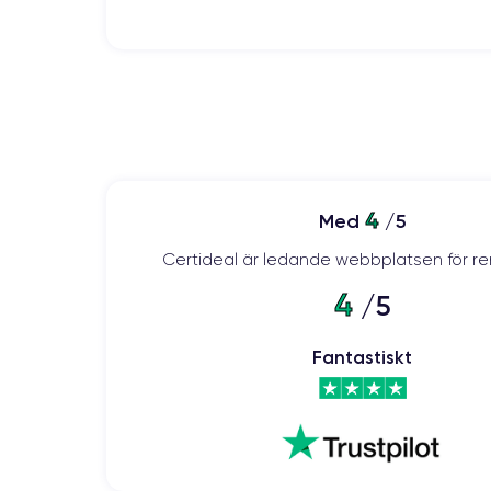
Nombre CPU
Apple A18 Pro
Nombre GPU
6 Core GPU
Cámara
48 MP
4
Med
/5
Resolución vídeo
Certideal är ledande webbplatsen för re
4K - 120 fps
4
/5
Batería
3582 mAh
Fantastiskt
Red móvil
5G
Para más detalles,
consulta la ficha técnica completa