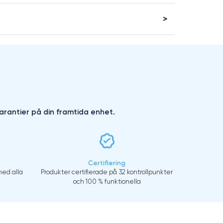
arantier på din framtida enhet.
Certifiering
ed alla
Produkter certifierade på 32 kontrollpunkter
och 100 % funktionella