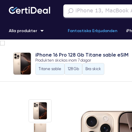
Alla produkter
Fantastiska Erbjudanden
iP
iPhone 16
iPhone 13 Pro
iPhone SE 3 (2022)
iPhone 1
iPhone 16 Pro 128 Gb Titane sable eSIM
Produkten skickas inom
7 dagar
iPhone 11 Pro
iPhone 15 Pro
Titane sable
128 Gb
Bra skick