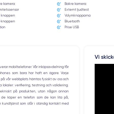
re kamera
Bakre kamera
mitetssensor
Externt ljudtest
 knappen
Volymknapparna
knappen
Bluetooth
tion
Prise USB
Dimensiones y Peso iPhone 16 Pro
Vi skic
Sist. operativo
iOS
(iOS 18)
overar mobiltelefoner. Vår inköpsavdelning får
tphones som bara har haft en ägare. Varje
Peso
199 g
ng på vår webbplats hämtas fysiskt av oss och
okaler: verifiering, testning och validering.
Resol. pantalla
r tekniskt på produkten, utan någon annan
2622x1206 píxeles
 de köper en telefon som de kan lita på,
 kundtjänst som står i ständig kontakt med
Memoria interna
128, 256, 512 GB1 TB