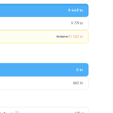
9 449 kr
9 779 kr
10 062 kr
10 362 kr
0 kr
ar premiumklassning
660 kr