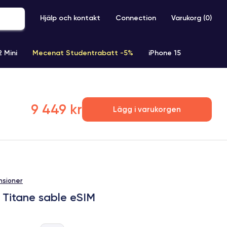
Hjälp och kontakt
Connection
Varukorg (
0
)
2 Mini
Mecenat Studentrabatt -5%
iPhone 15
iPhone XR
iPhone SE 2 (2020)
iPhone X
iPhone XS
9 449 kr
Lägg i varukorgen
nsioner
 Titane sable eSIM