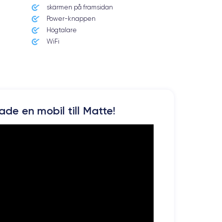
skärmen på framsidan
Power-knappen
Högtalare
WiFi
kade en mobil till Matte!