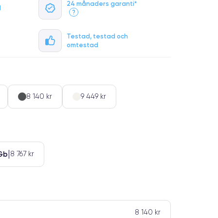
24 månaders garanti*
l
?
Testad, testad och
omtestad
8 140 kr
9 449 kr
Gb
8 767 kr
8 140 kr