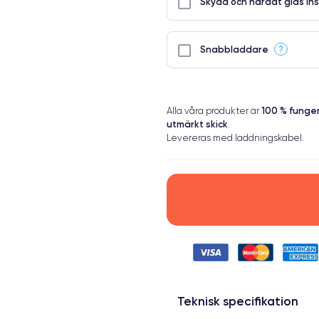
Skydd och härdat glas ins
?
Snabbladdare
100 % fung
Alla våra produkter är
utmärkt skick
.
Levereras med laddningskabel.
Teknisk specifikation