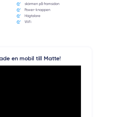
skärmen på framsidan
Power-knappen
Högtalare
WiFi
kade en mobil till Matte!