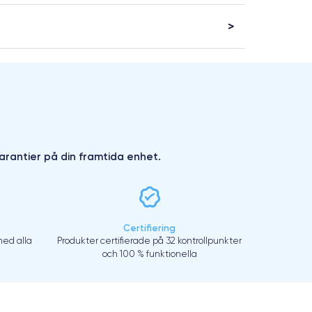
arantier på din framtida enhet.
Certifiering
ed alla
Produkter certifierade på 32 kontrollpunkter
och 100 % funktionella