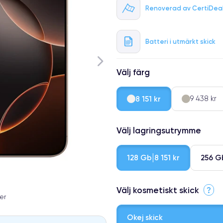
Renoverad av CertiDea
Batteri i utmärkt skick
Välj färg
8 151 kr
9 438 kr
Välj lagringsutrymme
128 Gb
256 G
8 151 kr
Välj kosmetiskt skick
?
er
Okej skick