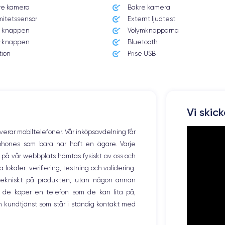
re kamera
Bakre kamera
mitetssensor
Externt ljudtest
 knappen
Volymknapparna
knappen
Bluetooth
tion
Prise USB
Dimensiones y Peso iPhone 16 Pro
Vi skic
Sist. operativo
iOS
(iOS 18)
overar mobiltelefoner. Vår inköpsavdelning får
tphones som bara har haft en ägare. Varje
Peso
199 g
ng på vår webbplats hämtas fysiskt av oss och
okaler: verifiering, testning och validering.
Resol. pantalla
r tekniskt på produkten, utan någon annan
2622x1206 píxeles
 de köper en telefon som de kan lita på,
 kundtjänst som står i ständig kontakt med
Memoria interna
128, 256, 512 GB1 TB