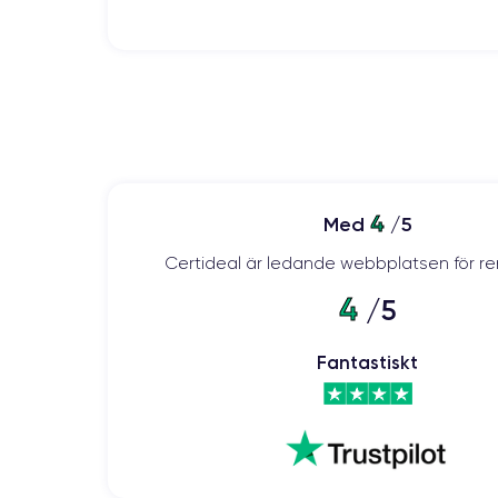
Nombre CPU
Apple A18 Pro
Nombre GPU
6 Core GPU
Cámara
48 MP
4
Med
/5
Resolución vídeo
Certideal är ledande webbplatsen för re
4K - 120 fps
4
/5
Batería
3582 mAh
Fantastiskt
Red móvil
5G
Para más detalles,
consulta la ficha técnica completa