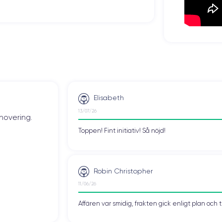
Núm. de núcleos
6
Frec. procesador
Sub-6 GHz
Cámara Frontal
12 MP
Elisabeth
Carga rápida
13/07/26
novering.
Si, mínimo 20W
Toppen! Fint initiativ! Så nöjd!
ESIM
eSIM
Robin Christopher
Desbloqueado
Si, todos los oper.
11/06/26
 del iPhone 16 Pro
Affären var smidig, frakten gick enligt plan och 