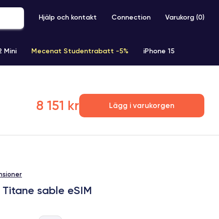
Hjälp och kontakt
Connection
Varukorg (
0
)
2 Mini
Mecenat Studentrabatt -5%
iPhone 15
iPhone XR
iPhone SE 2 (2020)
iPhone X
iPhone XS
8 151 kr
Lägg i varukorgen
nsioner
 Titane sable eSIM