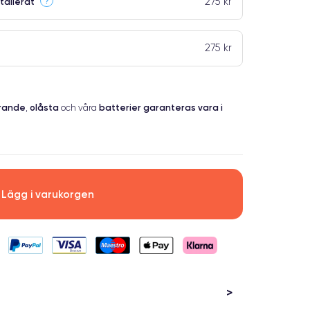
275 kr
?
tallerat
275 kr
erande
olåsta
batterier garanteras vara i
,
och våra
Lägg i varukorgen