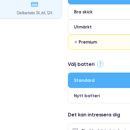
Bra skick
Delbetala 3X, 6X, 12X
Utmärkt
⭐ Premium
⭐ Premium
Välj batteri
?
●
● Oklanderlig kvalitetsskärm
Standard
● Endast 5% av våra telefoner h
Nytt batteri
Det kan intressera dig