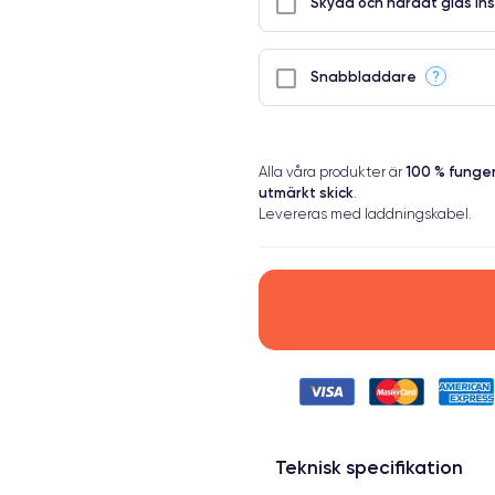
Skydd och härdat glas ins
?
Snabbladdare
100 % fung
Alla våra produkter är
utmärkt skick
.
Levereras med laddningskabel.
Teknisk specifikation