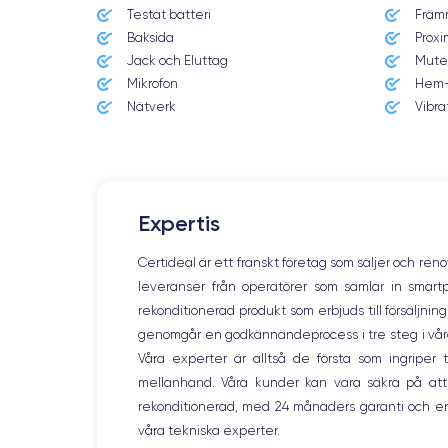
Testat batteri
Främ
Baksida
Proxi
Jack och Eluttag
Mute
Mikrofon
Hem-
Nätverk
Vibra
Expertis
Lanzamiento
20/09/2024
Certideal är ett franskt företag som säljer och ren
leveranser från operatörer som samlar in smar
Dimensiones
149.6×71.5×7.8.25 mm
rekonditionerad produkt som erbjuds till försäljni
genomgår en godkännandeprocess i tre steg i våra l
Pantalla
Våra experter är alltså de första som ingripe
OLED 6.3 pulgadas
mellanhand. Våra kunder kan vara säkra på att
rekonditionerad, med 24 månaders garanti och en
RAM
våra tekniska experter.
8 GB