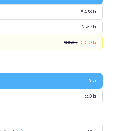
9 438 kr
9 757 kr
10 040 kr
10 340 kr
0 kr
ar premiumklassning
660 kr