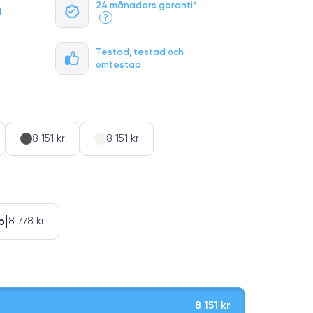
24 månaders garanti*
l
?
Testad, testad och
omtestad
8 151 kr
8 151 kr
b
8 778 kr
8 151 kr