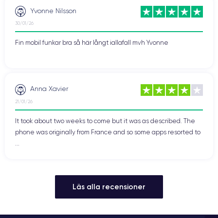
Yvonne Nilsson
30/01/26
Fin mobil funkar bra så här långt iallafall mvh Yvonne
Anna Xavier
21/01/26
It took about two weeks to come but it was as described. The
phone was originally from France and so some apps resorted to
...
Läs alla recensioner