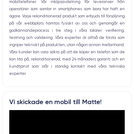
mobiltelefoner. Vår inköpsavdelning får leveranser från
Bluetooth
operatörer som samlar in smartphones som bara har haft en
WiFi
ägare. Varje rekonditionerad produkt som erbjuds till försäljning
Nätverk
på vår webbplats hämtas fysiskt av oss och genomgår en
Vibration
godkännandeprocess i tre steg i våra lokaler: verifiering,
Prise USB
testning och validering. Våra experter är alltså de första som
ingriper tekniskt på produkten, utan någon annan mellanhand.
Våra kunder kan vara säkra på att de köper en telefon som de
kan lita på, rekonditionerad, med 24 månaders garanti och en
kundtjänst som står i ständig kontakt med våra tekniska
experter.
Vi skickade en mobil till Matte!