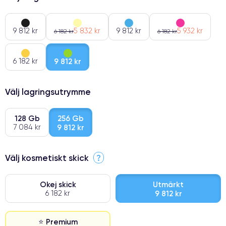
9 812 kr
5 832 kr
9 812 kr
5 932 kr
6 182 kr
6 182 kr
6 182 kr
9 812 kr
Välj lagringsutrymme
128 Gb
256 Gb
7 084 kr
9 812 kr
Välj kosmetiskt skick
?
Okej skick
Utmärkt
6 182 kr
9 812 kr
⭐ Premium