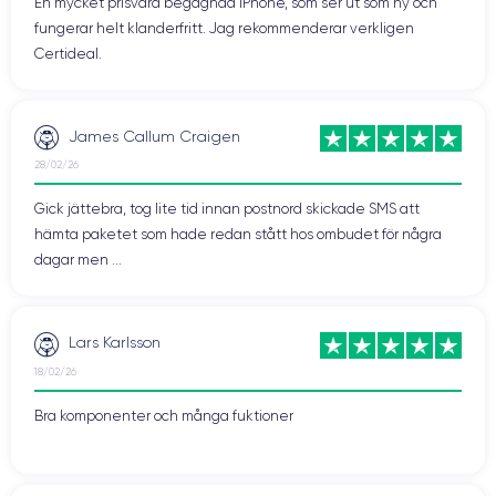
En mycket prisvärd begagnad iPhone, som ser ut som ny och
fungerar helt klanderfritt. Jag rekommenderar verkligen
Certideal.
James Callum Craigen
28/02/26
Gick jättebra, tog lite tid innan postnord skickade SMS att
hämta paketet som hade redan stått hos ombudet för några
dagar men ...
Lars Karlsson
18/02/26
Bra komponenter och många fuktioner