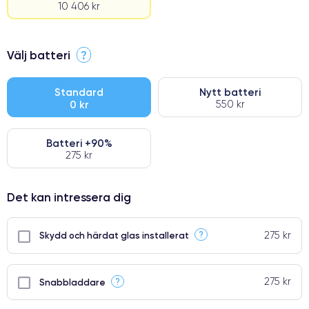
10 406 kr
⭐ Premium
Välj batteri
?
●
● Oklanderlig kvalitetsskärm
Standard
Nytt batteri
0 kr
550 kr
● Endast 5% av våra telefoner har premiumklassning
Batteri +90%
275 kr
Det kan intressera dig
275 kr
?
Skydd och härdat glas installerat
275 kr
?
Snabbladdare