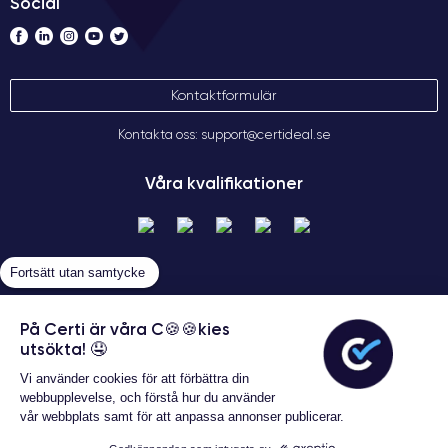
Social
Kontaktformulär
Kontakta oss: support@certideal.se
Våra kvalifikationer
Fortsätt utan samtycke
På Certi är våra C🍪🍪kies
utsökta! 🤤
Allmänna försäljningsvillkor
Vi använder cookies för att förbättra din
Certideal © 2026 Alla rättigheter
webbupplevelse, och förstå hur du använder
förbehållna
vår webbplats samt för att anpassa annonser publicerar.
Garanterat 24 månader