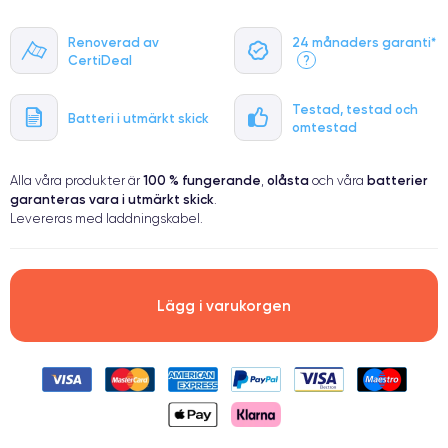
Renoverad av
24 månaders garanti*
CertiDeal
?
Testad, testad och
Batteri i utmärkt skick
omtestad
100 % fungerande
olåsta
batterier
Alla våra produkter är
,
och våra
garanteras vara i utmärkt skick
.
Levereras med laddningskabel.
Lägg i varukorgen