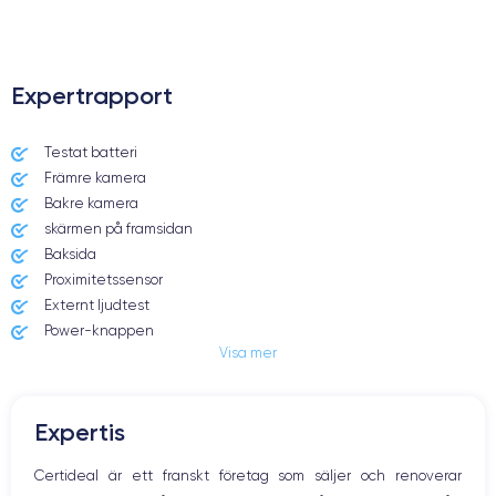
Expertrapport
Testat batteri
Främre kamera
Bakre kamera
skärmen på framsidan
Baksida
Proximitetssensor
Externt ljudtest
Power-knappen
Visa mer
Jack och Eluttag
Mute knappen
Volymknapparna
Expertis
Högtalare
Mikrofon
Certideal är ett franskt företag som säljer och renoverar
Hem-knappen