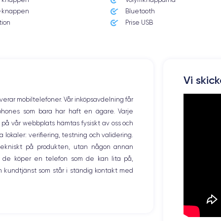
knappen
Bluetooth
tion
Prise USB
Vi skic
overar mobiltelefoner. Vår inköpsavdelning får
tphones som bara har haft en ägare. Varje
ng på vår webbplats hämtas fysiskt av oss och
okaler: verifiering, testning och validering.
r tekniskt på produkten, utan någon annan
 de köper en telefon som de kan lita på,
 kundtjänst som står i ständig kontakt med