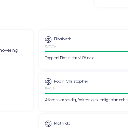
Elisabeth
13/07/26
novering.
Toppen! Fint initiativ! Så nöjd!
Robin Christopher
11/06/26
Affären var smidig, frakten gick enligt plan och 
Mathilda