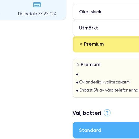
Okej skick
Delbetala 3X, 6X, 12X
Utmärkt
⭐ Premium
⭐ Premium
●
● Oklanderlig kvalitetsskärm
● Endast 5% av våra telefoner h
Välj batteri
?
Standard