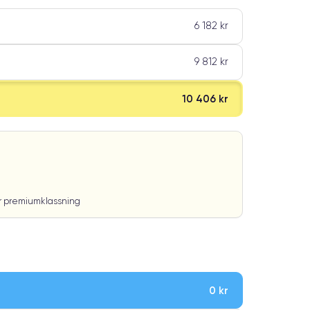
6 182 kr
9 812 kr
10 406 kr
ar premiumklassning
0 kr