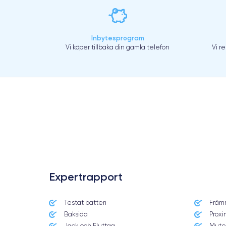
Inbytesprogram
Vi köper tillbaka din gamla telefon
Vi r
.
Expertrapport
Testat batteri
Främ
Baksida
Proxi
Jack och Eluttag
Mute