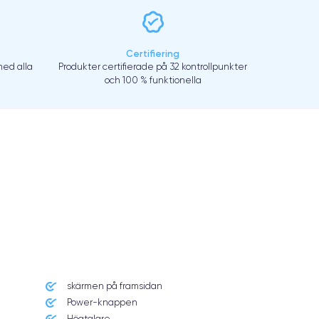
Certifiering
ed alla
Produkter certifierade på 32 kontrollpunkter
och 100 % funktionella
skärmen på framsidan
Power-knappen
Högtalare