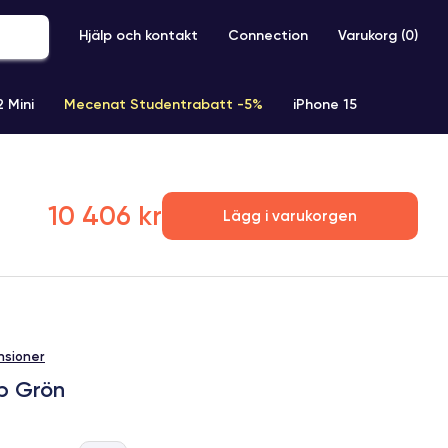
Hjälp och kontakt
Connection
Varukorg (
0
)
2 Mini
Mecenat Studentrabatt -5%
iPhone 15
iPhone XR
iPhone SE 2 (2020)
iPhone X
iPhone XS
10 406 kr
Lägg i varukorgen
nsioner
Gb Grön