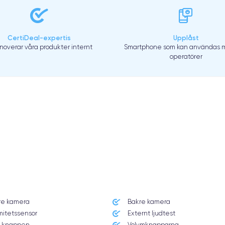
CertiDeal-expertis
Upplåst
enoverar våra produkter internt
Smartphone som kan användas m
operatörer
re kamera
Bakre kamera
mitetssensor
Externt ljudtest
 knappen
Volymknapparna