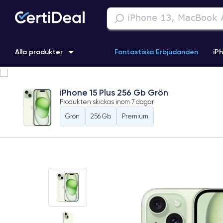
Alla produkter
Fantastiska Erbjudanden
iP
iPhone 16
iPhone 13 Pro
iPhone SE 3 (2022)
iPhone 1
iPhone 15 Plus 256 Gb Grön
Produkten skickas inom
7 dagar
iPhone 11 Pro
iPhone 15 Pro
Grön
256 Gb
Premium