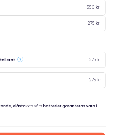
550 kr
275 kr
275 kr
?
tallerat
275 kr
erande
olåsta
batterier garanteras vara i
,
och våra