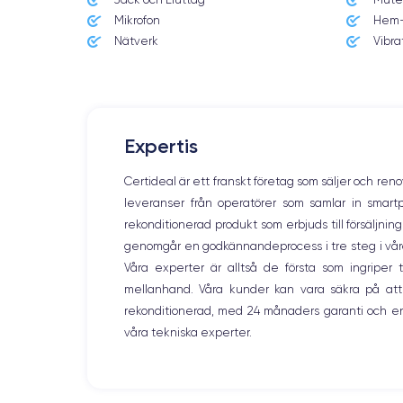
Mikrofon
Hem-
Nätverk
Vibra
Expertis
Certideal är ett franskt företag som säljer och ren
leveranser från operatörer som samlar in smar
rekonditionerad produkt som erbjuds till försäljni
genomgår en godkännandeprocess i tre steg i våra l
Våra experter är alltså de första som ingripe
mellanhand. Våra kunder kan vara säkra på att
rekonditionerad, med 24 månaders garanti och en
våra tekniska experter.