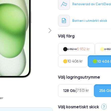
Renoverad av CertiDea
Batteri i utmärkt skick
Välj färg
5 932 kr
6 182 kr
6 182
10 406 kr
10 406 
Välj lagringsutrymme
128 Gb
256 G
7 513 kr
er
Välj kosmetiskt skick
?