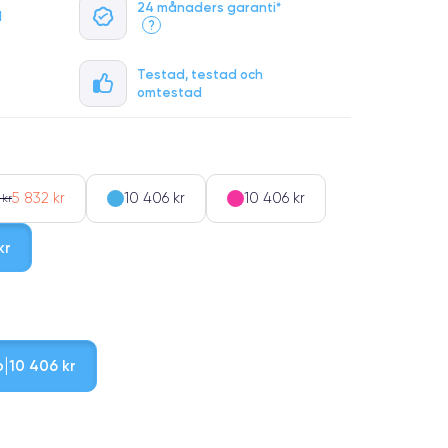
24 månaders garanti*
l
?
Testad, testad och
omtestad
5 832 kr
10 406 kr
10 406 kr
 kr
kr
b
10 406 kr