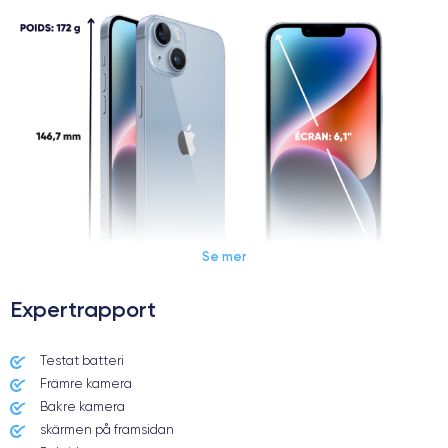
Se mer
Expertrapport
Dimensions et poids iPhone 14
Testat batteri
Främre kamera
Date de sortie
Système exploitation
7/09/2022
iOS (iOS 16)
Bakre kamera
skärmen på framsidan
Dimensions
Poids