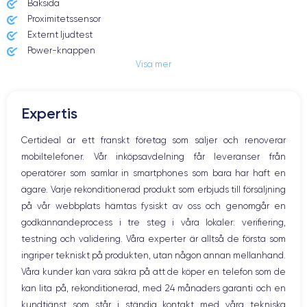
Baksida
146.7×71.5×7.8 mm
172 g
Proximitetssensor
Externt ljudtest
Écran
Résolution écran
Power-knappen
OLED 6.1 pouces
2532 x 1170 pixels
Visa mer
Jack och Eluttag
Mute knappen
RAM
Memoire interne
Volymknapparna
4 Go
128,256 ,512 Go
Expertis
Högtalare
Nom de la puce
Nombre de cœurs
Mikrofon
Certideal är ett franskt företag som säljer och renoverar
Puce A15 Bionic
6
Hem-knappen
mobiltelefoner. Vår inköpsavdelning får leveranser från
Bluetooth
Nom GPU
Fréq. processeur
operatörer som samlar in smartphones som bara har haft en
WiFi
GPU 5 cœurs
3.22 GHz
ägare. Varje rekonditionerad produkt som erbjuds till försäljning
Nätverk
på vår webbplats hämtas fysiskt av oss och genomgår en
Vibration
Caméra Principale
Caméra Frontale
godkännandeprocess i tre steg i våra lokaler: verifiering,
Prise USB
12 Mpx
12 Mpx
testning och validering. Våra experter är alltså de första som
ingriper tekniskt på produkten, utan någon annan mellanhand.
Résolution vidéo
Recharge rapide
4K - 3840 x 2160 px
Oui, 20W
Våra kunder kan vara säkra på att de köper en telefon som de
kan lita på, rekonditionerad, med 24 månaders garanti och en
Batterie
Type de SIM
kundtjänst som står i ständig kontakt med våra tekniska