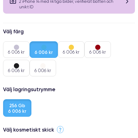
2 iPhone 14 med riktiga bilder, verifierat batteri och
unikt ID
Välj färg
6 006 kr
6 006 kr
6 006 kr
6 006 kr
6 006 kr
6 006 kr
Välj lagringsutrymme
256 Gb
6 006 kr
Välj kosmetiskt skick
?