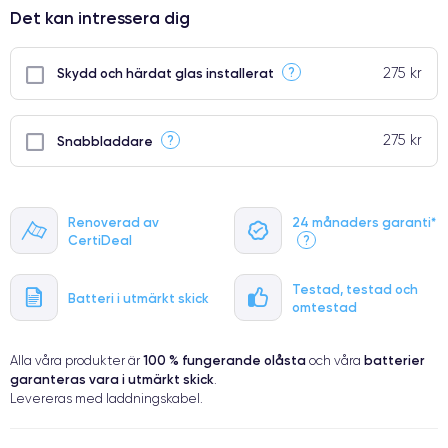
Det kan intressera dig
275 kr
?
Skydd och härdat glas installerat
275 kr
?
Snabbladdare
Renoverad av
24 månaders garanti*
CertiDeal
?
Testad, testad och
Batteri i utmärkt skick
omtestad
100 % fungerande
olåsta
batterier
Alla våra produkter är
och våra
garanteras vara i utmärkt skick
.
Levereras med laddningskabel.