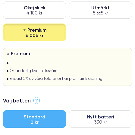
Okej skick
Utmärkt
4 180 kr
5 665 kr
⭐ Premium
6 006 kr
⭐ Premium
●
● Oklanderlig kvalitetsskärm
● Endast 5% av våra telefoner har premiumklassning
Välj batteri
?
Standard
Nytt batteri
0 kr
330 kr