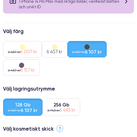
1 iPhone 14 Pro Max med riktiga bilder, verifierat batteri
och unikt ID
Välj färg
6 007 kr
6 457 kr
6 107 kr
6 457 kr
6 457 kr
6 157 kr
6 457 kr
Välj lagringsutrymme
128 Gb
256 Gb
6 107 kr
6 493 kr
6 457 kr
6 743 kr
Välj kosmetiskt skick
?