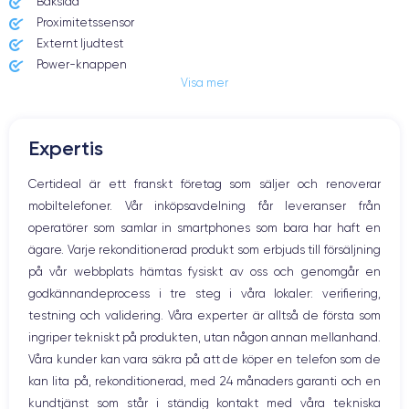
Baksida
160.7×77.6×7.85 mm
240 g
Proximitetssensor
Externt ljudtest
Écran
Résolution écran
Power-knappen
OLED 6.7 pouces
2796 x 1290 pixels
Visa mer
Jack och Eluttag
Mute knappen
RAM
Memoire interne
Volymknapparna
6 Go
128,256 ,512 Go et 1 To
Expertis
Högtalare
Nom de la puce
Nombre de cœurs
Mikrofon
Certideal är ett franskt företag som säljer och renoverar
Puce A16 Bionic
6
Hem-knappen
mobiltelefoner. Vår inköpsavdelning får leveranser från
Bluetooth
Nom GPU
Fréq. processeur
operatörer som samlar in smartphones som bara har haft en
WiFi
GPU 5 cœurs
3.1 GHz
ägare. Varje rekonditionerad produkt som erbjuds till försäljning
Nätverk
på vår webbplats hämtas fysiskt av oss och genomgår en
Vibration
Caméra
Caméra Frontale
godkännandeprocess i tre steg i våra lokaler: verifiering,
Prise USB
48 Mpx
12 Mpx
testning och validering. Våra experter är alltså de första som
ingriper tekniskt på produkten, utan någon annan mellanhand.
Résolution vidéo
Recharge rapide
4K - 3840 x 2160 px
Oui, 27W
Våra kunder kan vara säkra på att de köper en telefon som de
kan lita på, rekonditionerad, med 24 månaders garanti och en
Batterie
Type de SIM
kundtjänst som står i ständig kontakt med våra tekniska