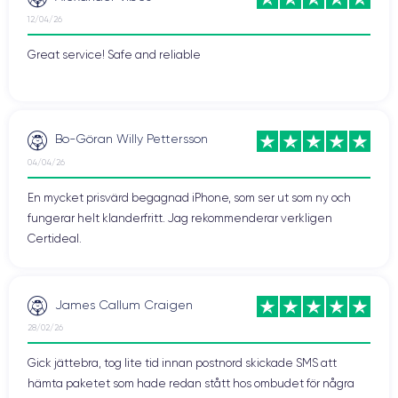
12/04/26
Great service! Safe and reliable
Bo-Göran Willy Pettersson
04/04/26
En mycket prisvärd begagnad iPhone, som ser ut som ny och
fungerar helt klanderfritt. Jag rekommenderar verkligen
Certideal.
James Callum Craigen
28/02/26
Gick jättebra, tog lite tid innan postnord skickade SMS att
hämta paketet som hade redan stått hos ombudet för några