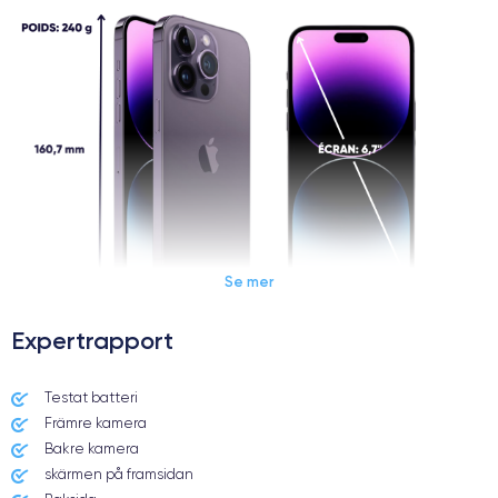
Se mer
Expertrapport
Dimensions et poids iPhone 14 Pro Max
Testat batteri
Främre kamera
Date de sortie
Système exploitation
16/09/2022
iOS (iOS 16)
Bakre kamera
skärmen på framsidan
Dimensions
Poids