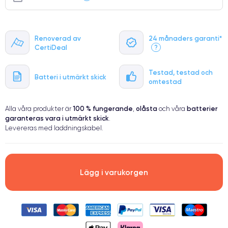
Renoverad av
24 månaders garanti*
CertiDeal
?
Testad, testad och
Batteri i utmärkt skick
omtestad
100 % fungerande
olåsta
batterier
Alla våra produkter är
,
och våra
garanteras vara i utmärkt skick
.
Levereras med laddningskabel.
Lägg i varukorgen