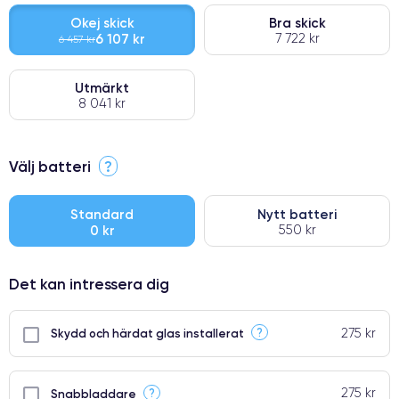
Okej skick
Bra skick
6 107 kr
7 722 kr
6 457 kr
Utmärkt
8 041 kr
⭐ Premium
Välj batteri
?
●
● Oklanderlig kvalitetsskärm
Standard
Nytt batteri
0 kr
550 kr
● Endast 5% av våra telefoner har premiumklassning
Det kan intressera dig
275 kr
?
Skydd och härdat glas installerat
275 kr
?
Snabbladdare