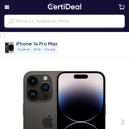
iPhone 14 Pro Max
Rymdsvart
128 Gb
Okej skick