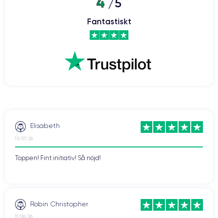
4
/5
Fantastiskt
Elisabeth
13/07/26
Toppen! Fint initiativ! Så nöjd!
Robin Christopher
11/06/26