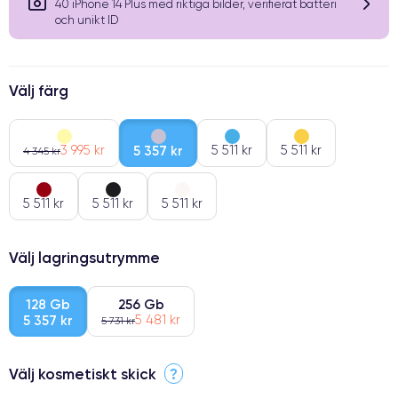
40 iPhone 14 Plus med riktiga bilder, verifierat batteri
och unikt ID
Välj färg
3 995 kr
5 357 kr
5 511 kr
5 511 kr
4 345 kr
5 511 kr
5 511 kr
5 511 kr
Välj lagringsutrymme
128 Gb
256 Gb
5 357 kr
5 481 kr
5 731 kr
Välj kosmetiskt skick
?