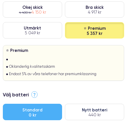
Okej skick
Bra skick
4 150 kr
4 917 kr
4 400 kr
Utmärkt
⭐ Premium
5 049 kr
5 357 kr
⭐ Premium
●
● Oklanderlig kvalitetsskärm
● Endast 5% av våra telefoner har premiumklassning
Välj batteri
?
Standard
Nytt batteri
0 kr
440 kr