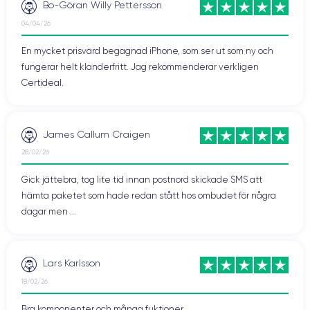
Bo-Göran Willy Pettersson
04/04/26
En mycket prisvärd begagnad iPhone, som ser ut som ny och
fungerar helt klanderfritt. Jag rekommenderar verkligen
Certideal.
James Callum Craigen
28/02/26
Gick jättebra, tog lite tid innan postnord skickade SMS att
hämta paketet som hade redan stått hos ombudet för några
dagar men ...
Lars Karlsson
18/02/26
Bra komponenter och många fuktioner