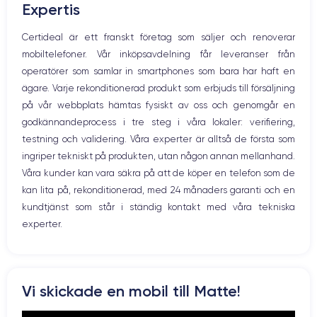
Expertis
Högtalare
Nom CPU
Nombre de cœurs
Mikrofon
Certideal är ett franskt företag som säljer och renoverar
Apple A15 Bionic
6
Hem-knappen
mobiltelefoner. Vår inköpsavdelning får leveranser från
Bluetooth
Nom GPU
Fréq. processeur
operatörer som samlar in smartphones som bara har haft en
WiFi
GPU 5-core
3.22 GHz
ägare. Varje rekonditionerad produkt som erbjuds till försäljning
Nätverk
på vår webbplats hämtas fysiskt av oss och genomgår en
Vibration
Caméra Principale
Caméra Frontale
godkännandeprocess i tre steg i våra lokaler: verifiering,
Prise USB
12 Mpx
12 Mpx
testning och validering. Våra experter är alltså de första som
ingriper tekniskt på produkten, utan någon annan mellanhand.
Résolution vidéo
Recharge rapide
4K - 3840 x 2160 px
Oui, 20W
Våra kunder kan vara säkra på att de köper en telefon som de
kan lita på, rekonditionerad, med 24 månaders garanti och en
Batterie
Type de SIM
kundtjänst som står i ständig kontakt med våra tekniska
4325 mAh
eSIM
experter.
Réseau mobile
Débloqué
5G
Oui, tous opérateurs
Pour découvrir en détail les caractéristiques de ce smartphone,
Vi skickade en mobil till Matte!
vous pouvez consulter la
fiche technique de l'iPhone 14 Plus.