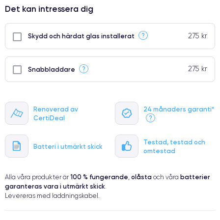
Det kan intressera dig
275 kr
?
Skydd och härdat glas installerat
275 kr
?
Snabbladdare
Renoverad av
24 månaders garanti*
CertiDeal
?
Testad, testad och
Batteri i utmärkt skick
omtestad
100 % fungerande
olåsta
batterier
Alla våra produkter är
,
och våra
garanteras vara i utmärkt skick
.
Levereras med laddningskabel.