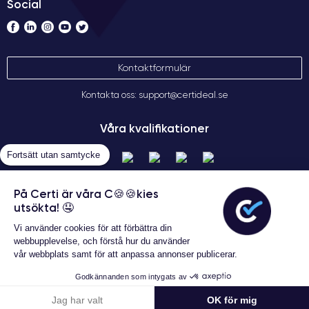
Social
Kontaktformulär
Kontakta oss: support@certideal.se
Våra kvalifikationer
Fortsätt utan samtycke
På Certi är våra C🍪🍪kies
utsökta! 🤤
Vi använder cookies för att förbättra din
webbupplevelse, och förstå hur du använder
vår webbplats samt för att anpassa annonser publicerar.
Allmänna försäljningsvillkor
Garanterat 24 månader
Certideal © 2026 Alla rättigheter
Godkännanden som intygats av
förbehållna
5 885 kr
Lägg i varukorgen
Jag har valt
OK för mig