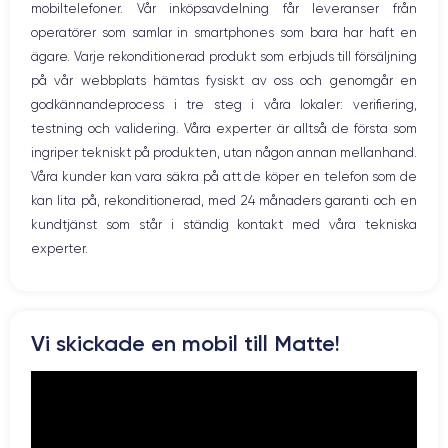
mobiltelefoner. Vår inköpsavdelning får leveranser från
Bluetooth
Nom GPU
Fréq. processeur
operatörer som samlar in smartphones som bara har haft en
WiFi
GPU 5 cœurs
3.22 GHz
ägare. Varje rekonditionerad produkt som erbjuds till försäljning
Nätverk
på vår webbplats hämtas fysiskt av oss och genomgår en
Vibration
Caméra Principale
Caméra Frontale
godkännandeprocess i tre steg i våra lokaler: verifiering,
Prise USB
12 Mpx
12 Mpx
testning och validering. Våra experter är alltså de första som
ingriper tekniskt på produkten, utan någon annan mellanhand.
Résolution vidéo
Recharge rapide
4K - 3840 x 2160 px
Oui, 20W
Våra kunder kan vara säkra på att de köper en telefon som de
kan lita på, rekonditionerad, med 24 månaders garanti och en
Batterie
Type de SIM
kundtjänst som står i ständig kontakt med våra tekniska
3125 mAh
Nano-SIM + eSIM
experter.
Réseau mobile
Débloqué
5G
Oui, tous opérateurs
Pour en savoir plus sur les caractéristiques de ce smartphone,
Vi skickade en mobil till Matte!
vous pouvez consulter la
fiche technique de l'iPhone 13 Pro.