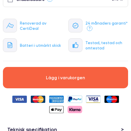
Renoverad av
24 månaders garanti*
CertiDeal
?
Testad, testad och
Batteri i utmärkt skick
omtestad
Lägg i varukorgen
Teknisk specifikation