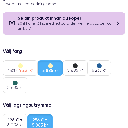
Levereras med laddningskabel.
Se din produkt innan du köper
20 iPhone 13 Pro med riktiga bilder, verifierat batteri och
unikt ID
Välj färg
4 281 kr
5 885 kr
5 885 kr
6 237 kr
4 631 kr
5 885 kr
Välj lagringsutrymme
128 Gb
256 Gb
6 006 kr
5 885 kr