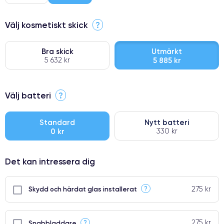
Välj kosmetiskt skick
?
Bra skick
Utmärkt
5 632 kr
5 885 kr
⭐ Premium
Välj batteri
?
●
● Oklanderlig kvalitetsskärm
Standard
Nytt batteri
0 kr
330 kr
● Endast 5% av våra telefoner har premiumklassning
Det kan intressera dig
275 kr
?
Skydd och härdat glas installerat
275 kr
?
Snabbladdare