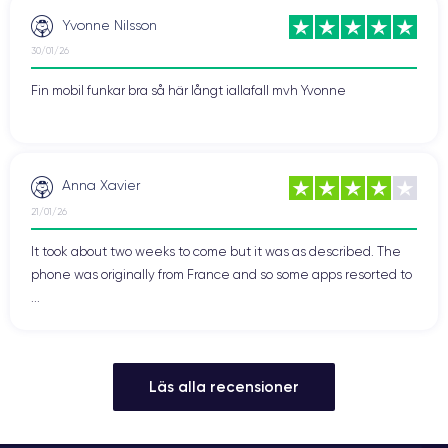
Yvonne Nilsson
30/01/26
Fin mobil funkar bra så här långt iallafall mvh Yvonne
Anna Xavier
21/01/26
It took about two weeks to come but it was as described. The
phone was originally from France and so some apps resorted to
...
Läs alla recensioner