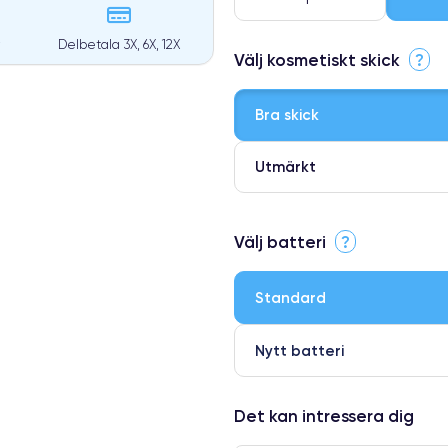
Delbetala 3X, 6X, 12X
Välj kosmetiskt skick
?
Bra skick
Utmärkt
⭐ Premium
Välj batteri
?
●
● Oklanderlig kvalitetsskärm
Standard
● Endast 5% av våra telefoner h
Nytt batteri
Det kan intressera dig