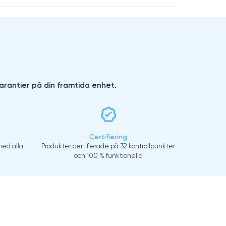
arantier på din framtida enhet.
Certifiering
ed alla
Produkter certifierade på 32 kontrollpunkter
och 100 % funktionella