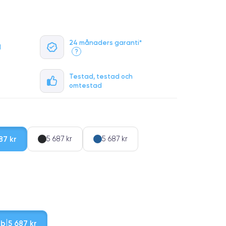
24 månaders garanti*
l
?
Testad, testad och
omtestad
87 kr
5 687 kr
5 687 kr
Gb
5 687 kr