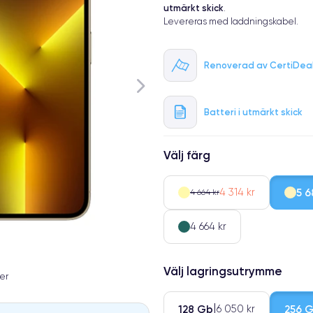
utmärkt skick
.
Levereras med laddningskabel.
Renoverad av CertiDea
Batteri i utmärkt skick
Välj färg
4 314 kr
5 6
4 664 kr
4 664 kr
Välj lagringsutrymme
er
128 Gb
256 
6 050 kr