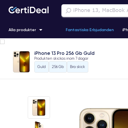
Alla produkter
Fantastiska Erbjudanden
iP
iPhone 16
iPhone 13 Pro
iPhone SE 3 (2022)
iPhone 1
iPhone 13 Pro 256 Gb Guld
Produkten skickas inom
7 dagar
iPhone 11 Pro
iPhone 15 Pro
Guld
256 Gb
Bra skick