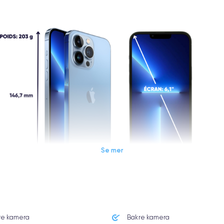
Se mer
Dimensions et poids iPhone 13 Pro
re kamera
Bakre kamera
Système exploitation