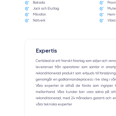
Baksida
Proxi
14/09/2021
Jack och Eluttag
Mute
Mikrofon
Hem-
Dimensions
146.7 × 71.5 × 7.65 mm
Nätverk
Vibra
Écran
OLED 6.1 pouces
RAM
Expertis
6 Go
Certideal är ett franskt företag som säljer och ren
Nom de la puce
leveranser från operatörer som samlar in smar
Puce A15 Bionic
rekonditionerad produkt som erbjuds till försäljni
genomgår en godkännandeprocess i tre steg i våra l
Nom GPU
GPU 5 cœurs
Våra experter är alltså de första som ingripe
mellanhand. Våra kunder kan vara säkra på att
Caméra Principale
rekonditionerad, med 24 månaders garanti och en
12 Mpx
våra tekniska experter.
Résolution vidéo