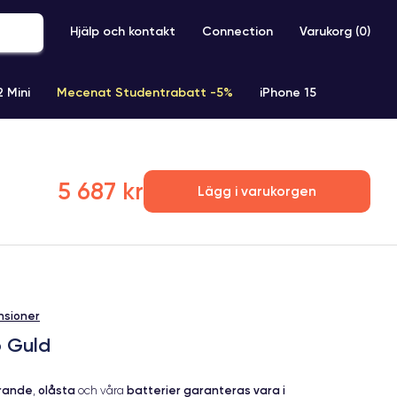
Hjälp och kontakt
Connection
Varukorg (
0
)
2 Mini
Mecenat Studentrabatt -5%
iPhone 15
iPhone XR
iPhone SE 2 (2020)
iPhone X
iPhone XS
5 687 kr
Lägg i varukorgen
nsioner
b Guld
erande
olåsta
batterier garanteras vara i
,
och våra