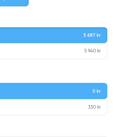
5 687 kr
5 940 kr
0 kr
ar premiumklassning
330 kr