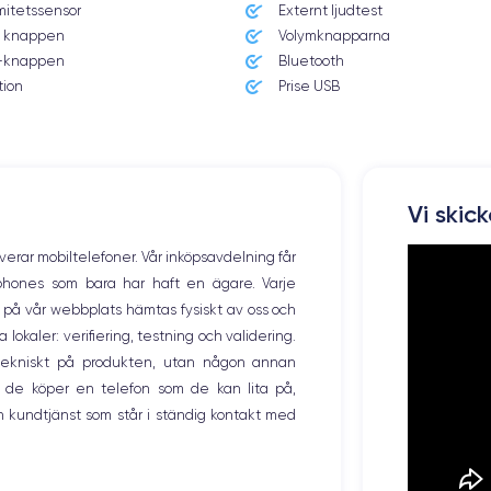
mitetssensor
Externt ljudtest
iOS (iOS 16)
 knappen
Volymknapparna
knappen
Bluetooth
Poids
203 g
tion
Prise USB
Résolution écran
2532 x 1170 pixels
Memoire interne
Vi skic
128, 256 ,512 et 1000 Go
overar mobiltelefoner. Vår inköpsavdelning får
Nombre de cœurs
tphones som bara har haft en ägare. Varje
6
ng på vår webbplats hämtas fysiskt av oss och
okaler: verifiering, testning och validering.
Fréq. processeur
3.22 GHz
r tekniskt på produkten, utan någon annan
 de köper en telefon som de kan lita på,
Caméra Frontale
 kundtjänst som står i ständig kontakt med
12 Mpx
Recharge rapide