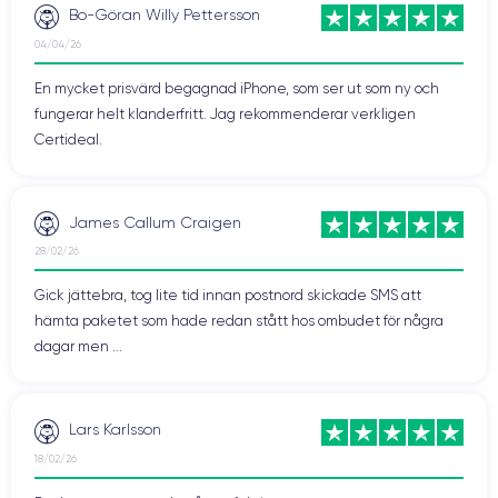
Bo-Göran Willy Pettersson
04/04/26
En mycket prisvärd begagnad iPhone, som ser ut som ny och
fungerar helt klanderfritt. Jag rekommenderar verkligen
Certideal.
James Callum Craigen
28/02/26
Gick jättebra, tog lite tid innan postnord skickade SMS att
hämta paketet som hade redan stått hos ombudet för några
dagar men ...
Lars Karlsson
18/02/26