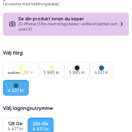
Levereras med laddningskabel.
Se din produkt innan du köper
20 iPhone 13 Pro med riktiga bilder, verifierat batteri och
unikt ID
Välj färg
4 281 kr
5 885 kr
5 885 kr
4 631 kr
4 631 kr
4 631 kr
Välj lagringsutrymme
128 Gb
256 Gb
4 477 kr
4 631 kr