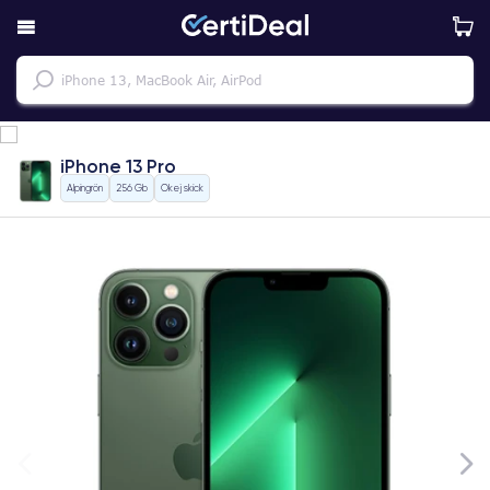
iPhone 13 Pro
Alpingrön
256 Gb
Okej skick