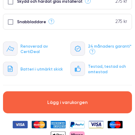
275 kr
?
Skydd och härdat glas installerat
275 kr
?
Snabbladdare
Renoverad av
24 månaders garanti*
CertiDeal
?
Testad, testad och
Batteri i utmärkt skick
omtestad
Lägg i varukorgen