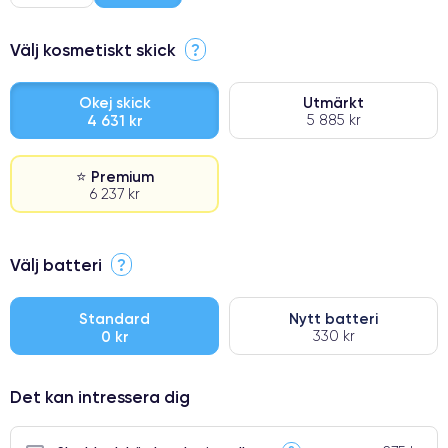
Välj kosmetiskt skick
?
Okej skick
Utmärkt
4 631 kr
5 885 kr
⭐ Premium
6 237 kr
⭐ Premium
Välj batteri
?
●
● Oklanderlig kvalitetsskärm
Standard
Nytt batteri
0 kr
330 kr
● Endast 5% av våra telefoner har premiumklassning
Det kan intressera dig