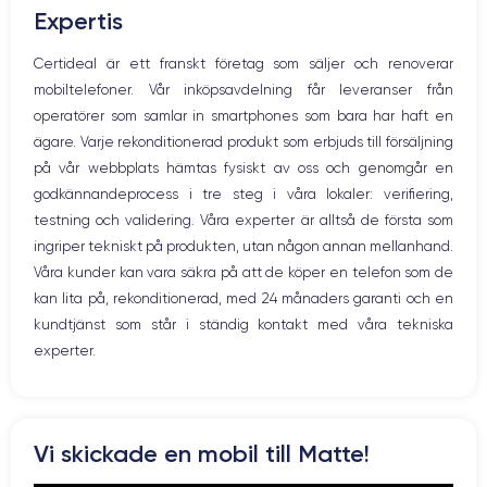
Expertis
Högtalare
Nom de la puce
Nombre de cœurs
Mikrofon
Certideal är ett franskt företag som säljer och renoverar
Puce A15 Bionic
6
Hem-knappen
mobiltelefoner. Vår inköpsavdelning får leveranser från
Bluetooth
Nom GPU
Fréq. processeur
operatörer som samlar in smartphones som bara har haft en
WiFi
GPU 5 cœurs
3.22 GHz
ägare. Varje rekonditionerad produkt som erbjuds till försäljning
Nätverk
på vår webbplats hämtas fysiskt av oss och genomgår en
Vibration
Caméra Principale
Caméra Frontale
godkännandeprocess i tre steg i våra lokaler: verifiering,
Prise USB
12 Mpx
12 Mpx
testning och validering. Våra experter är alltså de första som
ingriper tekniskt på produkten, utan någon annan mellanhand.
Résolution vidéo
Recharge rapide
4K - 3840 x 2160 px
Oui, 20W
Våra kunder kan vara säkra på att de köper en telefon som de
kan lita på, rekonditionerad, med 24 månaders garanti och en
Batterie
Type de SIM
kundtjänst som står i ständig kontakt med våra tekniska
3125 mAh
Nano-SIM + eSIM
experter.
Réseau mobile
Débloqué
5G
Oui, tous opérateurs
Pour en savoir plus sur les caractéristiques de ce smartphone,
Vi skickade en mobil till Matte!
vous pouvez consulter la
fiche technique de l'iPhone 13 Pro.