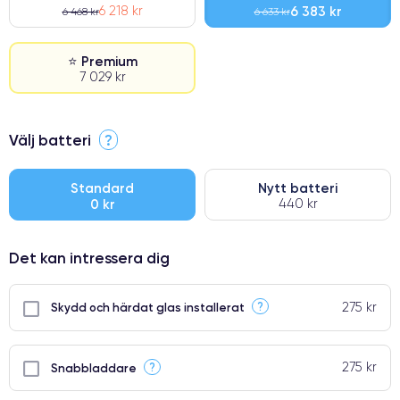
6 218 kr
6 383 kr
6 468 kr
6 633 kr
⭐ Premium
7 029 kr
⭐ Premium
Välj batteri
?
●
● Oklanderlig kvalitetsskärm
Standard
Nytt batteri
0 kr
440 kr
● Endast 5% av våra telefoner har premiumklassning
Det kan intressera dig
275 kr
?
Skydd och härdat glas installerat
275 kr
?
Snabbladdare