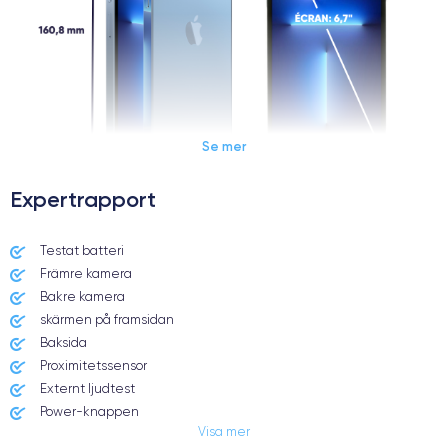
Se mer
Expertrapport
Dimensions et poids iPhone 13 Pro Max
Testat batteri
Främre kamera
Date de sortie
Système exploitation
14/09/2021
iOS (iOS 16)
Bakre kamera
skärmen på framsidan
Dimensions
Poids
Baksida
160.8×78.1×7.65 mm
238 g
Proximitetssensor
Externt ljudtest
Écran
Résolution écran
Power-knappen
OLED 6.7 pouces
2778 x 1284 pixels
Visa mer
Jack och Eluttag