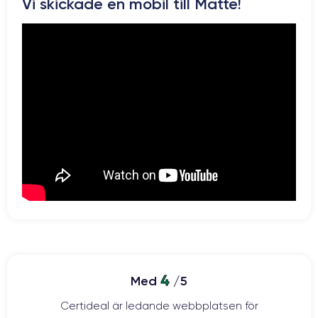
Pour en savoir plus sur les caractéristiques de ce smartphone,
Vi skickade en mobil till Matte!
vous pouvez consulter la
fiche technique de l'iPhone 13 Pro Max.
4
Med
/5
Certideal är ledande webbplatsen för