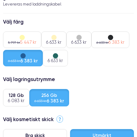
Levereras med laddningskabel.
Välj färg
5 447 kr
6 633 kr
6 633 kr
6 383 kr
5 797 kr
6 633 kr
6 383 kr
6 633 kr
6 633 kr
Välj lagringsutrymme
128 Gb
256 Gb
6 083 kr
6 383 kr
6 633 kr
Välj kosmetiskt skick
?
Bra skick
Utmärkt