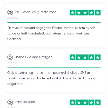
Bo-Göran Willy Pettersson
04/04/26
En mycket prisvärd begagnad iPhone, som ser ut som ny och
fungerar helt klanderfritt. Jag rekommenderar verkligen
Certideal.
James Callum Craigen
28/02/26
Gick jättebra, tog lite tid innan postnord skickade SMS att
hämta paketet som hade redan stått hos ombudet för några
dagar men ...
Lars Karlsson