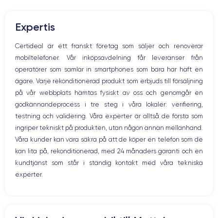
Mute knappen
RAM
Memoire interne
Volymknapparna
6 Go
128, 256 ,512 et 1000 Go
Expertis
Högtalare
Nom de la puce
Nombre de cœurs
Mikrofon
Certideal är ett franskt företag som säljer och renoverar
Puce A15 Bionic
6
Hem-knappen
mobiltelefoner. Vår inköpsavdelning får leveranser från
Bluetooth
Nom GPU
Fréq. processeur
operatörer som samlar in smartphones som bara har haft en
WiFi
GPU 5 cœurs
3.22 GHz
ägare. Varje rekonditionerad produkt som erbjuds till försäljning
Nätverk
på vår webbplats hämtas fysiskt av oss och genomgår en
Vibration
Caméra Principale
Caméra Frontale
godkännandeprocess i tre steg i våra lokaler: verifiering,
Prise USB
12 Mpx
12 Mpx
testning och validering. Våra experter är alltså de första som
ingriper tekniskt på produkten, utan någon annan mellanhand.
Résolution vidéo
Recharge rapide
4K - 3840 x 2160 px
Oui, 25W
Våra kunder kan vara säkra på att de köper en telefon som de
kan lita på, rekonditionerad, med 24 månaders garanti och en
Batterie
Type de SIM
kundtjänst som står i ständig kontakt med våra tekniska
4373 mAh
Nano-SIM + eSIM
experter.
Réseau mobile
Débloqué
5G
Oui, tous opérateurs