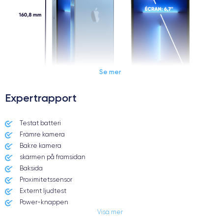
Se mer
Expertrapport
Dimensions et poids iPhone 13 Pro Max
Testat batteri
Främre kamera
Date de sortie
Système exploitation
14/09/2021
iOS (iOS 16)
Bakre kamera
skärmen på framsidan
Dimensions
Poids
Baksida
160.8×78.1×7.65 mm
238 g
Proximitetssensor
Externt ljudtest
Écran
Résolution écran
Power-knappen
OLED 6.7 pouces
2778 x 1284 pixels
Visa mer
Jack och Eluttag