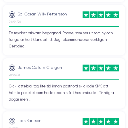
Bo-Göran Willy Pettersson
04/04/26
En mycket prisvärd begagnad iPhone, som ser ut som ny och
fungerar helt klanderfritt. Jag rekommenderar verkligen
Certideal.
James Callum Craigen
28/02/26
Gick jättebra, tog lite tid innan postnord skickade SMS att
hämta paketet som hade redan stått hos ombudet för några
dagar men ...
Lars Karlsson