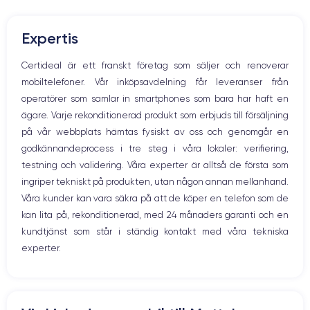
Mute knappen
RAM
Memoire interne
Volymknapparna
6 Go
128, 256 ,512 et 1000 Go
Expertis
Högtalare
Nom de la puce
Nombre de cœurs
Mikrofon
Certideal är ett franskt företag som säljer och renoverar
Puce A15 Bionic
6
Hem-knappen
mobiltelefoner. Vår inköpsavdelning får leveranser från
Bluetooth
Nom GPU
Fréq. processeur
operatörer som samlar in smartphones som bara har haft en
WiFi
GPU 5 cœurs
3.22 GHz
ägare. Varje rekonditionerad produkt som erbjuds till försäljning
Nätverk
på vår webbplats hämtas fysiskt av oss och genomgår en
Vibration
Caméra Principale
Caméra Frontale
godkännandeprocess i tre steg i våra lokaler: verifiering,
Prise USB
12 Mpx
12 Mpx
testning och validering. Våra experter är alltså de första som
ingriper tekniskt på produkten, utan någon annan mellanhand.
Résolution vidéo
Recharge rapide
4K - 3840 x 2160 px
Oui, 25W
Våra kunder kan vara säkra på att de köper en telefon som de
kan lita på, rekonditionerad, med 24 månaders garanti och en
Batterie
Type de SIM
kundtjänst som står i ständig kontakt med våra tekniska
4373 mAh
Nano-SIM + eSIM
experter.
Réseau mobile
Débloqué
5G
Oui, tous opérateurs