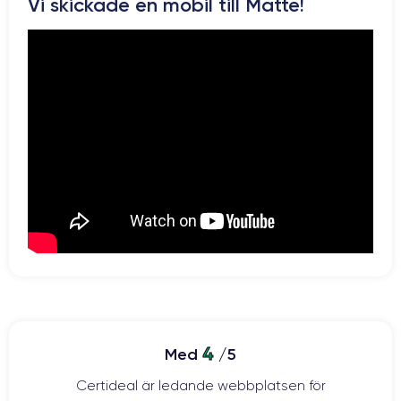
Pour en savoir plus sur les caractéristiques de ce smartphone,
Vi skickade en mobil till Matte!
vous pouvez consulter la
fiche technique de l'iPhone 13 Pro Max.
4
Med
/5
Certideal är ledande webbplatsen för