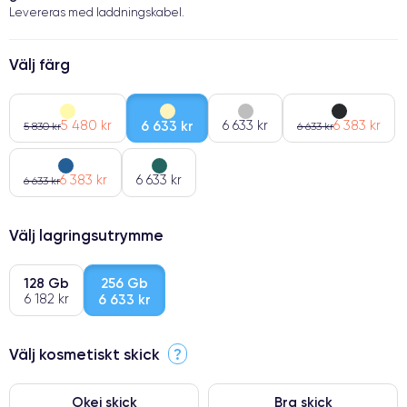
Levereras med laddningskabel.
Välj färg
5 480 kr
6 633 kr
6 633 kr
6 383 kr
5 830 kr
6 633 kr
6 383 kr
6 633 kr
6 633 kr
Välj lagringsutrymme
128 Gb
256 Gb
6 182 kr
6 633 kr
Välj kosmetiskt skick
?
Okej skick
Bra skick