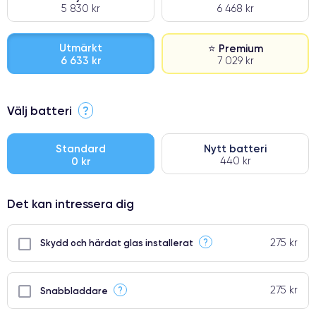
5 830 kr
6 468 kr
Utmärkt
⭐ Premium
6 633 kr
7 029 kr
⭐ Premium
Välj batteri
?
●
● Oklanderlig kvalitetsskärm
Standard
Nytt batteri
0 kr
440 kr
● Endast 5% av våra telefoner har premiumklassning
Det kan intressera dig
275 kr
?
Skydd och härdat glas installerat
275 kr
?
Snabbladdare