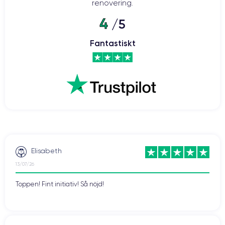
renovering.
4
/5
Fantastiskt
Elisabeth
13/07/26
Toppen! Fint initiativ! Så nöjd!