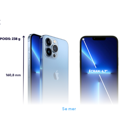
X
Se mer
Dimensions et poids iPhone 13 Pro Max