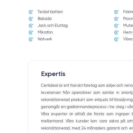
Testat batteri
Främ
Date de sortie
Baksida
Proxi
14/09/2021
Jack och Eluttag
Mute
Mikrofon
Hem-
Dimensions
160.8×78.1×7.65 mm
Nätverk
Vibra
Écran
OLED 6.7 pouces
RAM
Expertis
6 Go
Certideal är ett franskt företag som säljer och ren
Nom de la puce
leveranser från operatörer som samlar in smar
Puce A15 Bionic
rekonditionerad produkt som erbjuds till försäljni
genomgår en godkännandeprocess i tre steg i våra l
Nom GPU
GPU 5 cœurs
Våra experter är alltså de första som ingripe
mellanhand. Våra kunder kan vara säkra på att
Caméra Principale
rekonditionerad, med 24 månaders garanti och en
12 Mpx