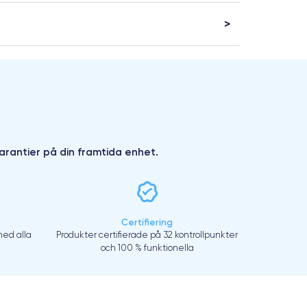
arantier på din framtida enhet.
Certifiering
ed alla
Produkter certifierade på 32 kontrollpunkter
och 100 % funktionella