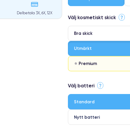
Delbetala 3X, 6X, 12X
Välj kosmetiskt skick
?
Bra skick
Utmärkt
⭐ Premium
⭐ Premium
Välj batteri
?
●
● Oklanderlig kvalitetsskärm
Standard
● Endast 5% av våra telefoner h
Nytt batteri