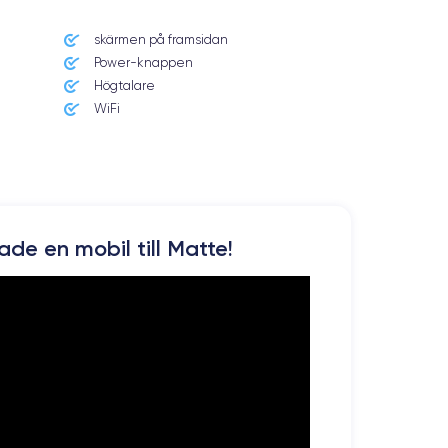
skärmen på framsidan
Power-knappen
Högtalare
WiFi
kade en mobil till Matte!