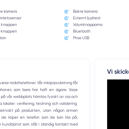
re kamera
Bakre kamera
Système exploitation
mitetssensor
Externt ljudtest
iOS (iOS 16)
 knappen
Volymknapparna
knappen
Bluetooth
Poids
238 g
tion
Prise USB
Résolution écran
2778 x 1284 pixels
Memoire interne
Vi skic
128, 256 ,512 et 1000 Go
overar mobiltelefoner. Vår inköpsavdelning får
Nombre de cœurs
tphones som bara har haft en ägare. Varje
6
ng på vår webbplats hämtas fysiskt av oss och
okaler: verifiering, testning och validering.
Fréq. processeur
3.22 GHz
r tekniskt på produkten, utan någon annan
 de köper en telefon som de kan lita på,
Caméra Frontale
 kundtjänst som står i ständig kontakt med
12 Mpx