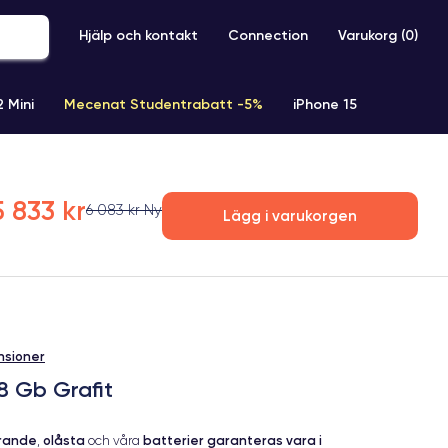
Hjälp och kontakt
Connection
Varukorg (
0
)
2 Mini
Mecenat Studentrabatt -5%
iPhone 15
iPhone XR
iPhone SE 2 (2020)
iPhone X
iPhone XS
5 833 kr
6 083 kr Ny
Lägg i varukorgen
nsioner
8 Gb Grafit
erande
olåsta
batterier garanteras vara i
,
och våra