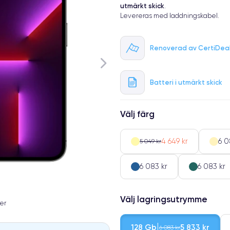
utmärkt skick
.
Levereras med laddningskabel.
Renoverad av CertiDea
Batteri i utmärkt skick
Välj färg
4 649 kr
6 0
5 049 kr
6 083 kr
6 083 kr
Välj lagringsutrymme
er
128 Gb
5 833 kr
6 083 kr