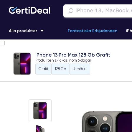
Alla produkter
Fantastiska Erbjudanden
iP
iPhone 16
iPhone 13 Pro
iPhone SE 3 (2022)
iPhone 1
iPhone 13 Pro Max 128 Gb Grafit
Produkten skickas inom
6 dagar
iPhone 11 Pro
iPhone 15 Pro
Grafit
128 Gb
Utmärkt