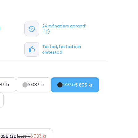
24 månaders garanti*
l
?
Testad, testad och
omtestad
83 kr
6 083 kr
5 833 kr
6 083 kr
256 Gb
6 383 kr
6 633 kr