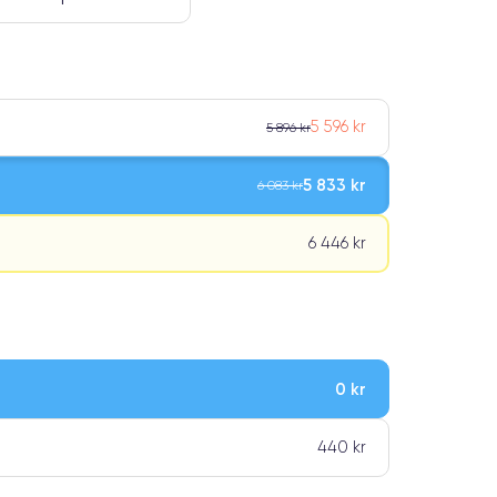
5 596 kr
5 896 kr
5 833 kr
6 083 kr
6 446 kr
0 kr
ar premiumklassning
440 kr