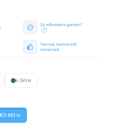
24 månaders garanti*
l
?
Testad, testad och
omtestad
4 345 kr
B
3 883 kr