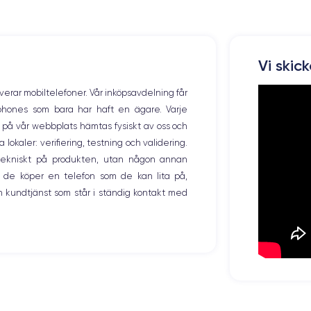
Résolution écran
2778 x 1284 pixels
Memoire interne
Vi skic
128,256,512 Go
overar mobiltelefoner. Vår inköpsavdelning får
Nombre de cœurs
tphones som bara har haft en ägare. Varje
6
ng på vår webbplats hämtas fysiskt av oss och
okaler: verifiering, testning och validering.
Fréq. processeur
3.1 GHz
r tekniskt på produkten, utan någon annan
 de köper en telefon som de kan lita på,
Caméra Frontale
 kundtjänst som står i ständig kontakt med
12 Mpx
Recharge rapide
Oui, minimum 20W
Type de SIM
Nano-SIM + eSIM