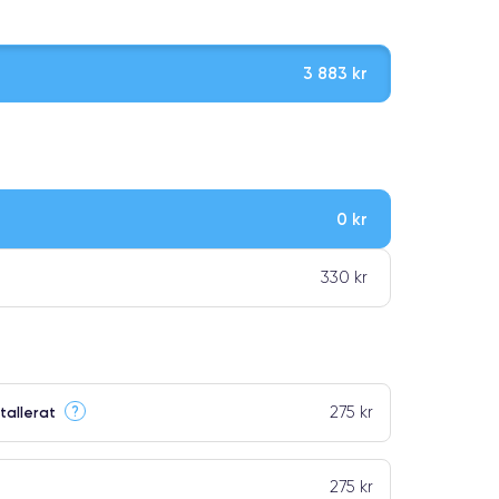
3 883 kr
0 kr
ar premiumklassning
330 kr
275 kr
?
tallerat
275 kr