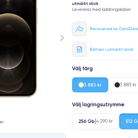
utmärkt skick
.
Levereras med laddningskabel.
Renoverad av CertiDea
Batteri i utmärkt skick
Välj färg
3 883 kr
3 883 kr
Välj lagringsutrymme
256 Gb
512 G
4 290 kr
er