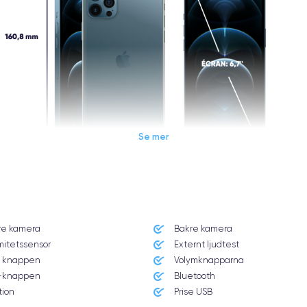
Se mer
Dimensions et poids iPhone 12 Pro Max
re kamera
Bakre kamera
Système exploitation
mitetssensor
Externt ljudtest
iOS (iOS 14)
 knappen
Volymknapparna
knappen
Bluetooth
Poids
226 g
tion
Prise USB