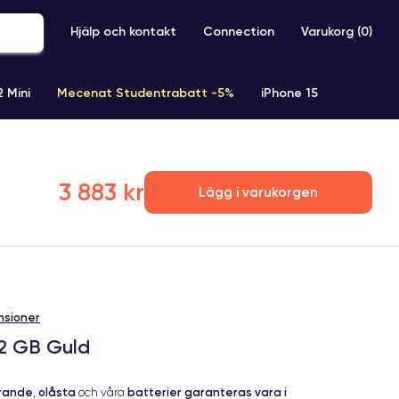
Hjälp och kontakt
Connection
Varukorg (
0
)
2 Mini
Mecenat Studentrabatt -5%
iPhone 15
iPhone XR
iPhone SE 2 (2020)
iPhone X
iPhone XS
3 883 kr
Lägg i varukorgen
nsioner
12 GB Guld
erande
olåsta
batterier garanteras vara i
,
och våra