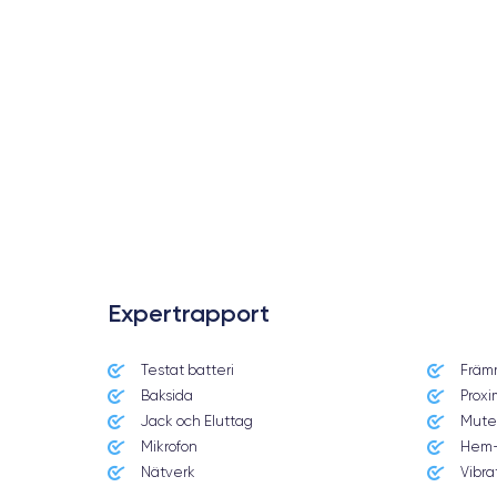
Expertrapport
Testat batteri
Främ
Date de sortie
Baksida
Proxi
13/11/2020
Jack och Eluttag
Mute
Mikrofon
Hem-
Dimensions
160.8×78.1×7.4 mm
Nätverk
Vibra