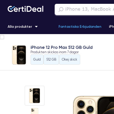
Alla produkter
Fantastiska Erbjudanden
iP
iPhone 16
iPhone 13 Pro
iPhone SE 3 (2022)
iPhone 1
iPhone 12 Pro Max 512 GB Guld
Produkten skickas inom
7 dagar
iPhone 11 Pro
iPhone 15 Pro
Guld
512 GB
Okej skick