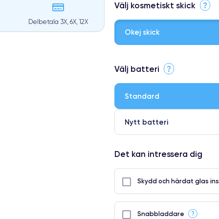
Välj kosmetiskt skick
?
Delbetala 3X, 6X, 12X
Okej skick
⭐ Premium
Välj batteri
?
●
● Oklanderlig kvalitetsskärm
Standard
● Endast 5% av våra telefoner h
Nytt batteri
Det kan intressera dig
Skydd och härdat glas ins
?
Snabbladdare