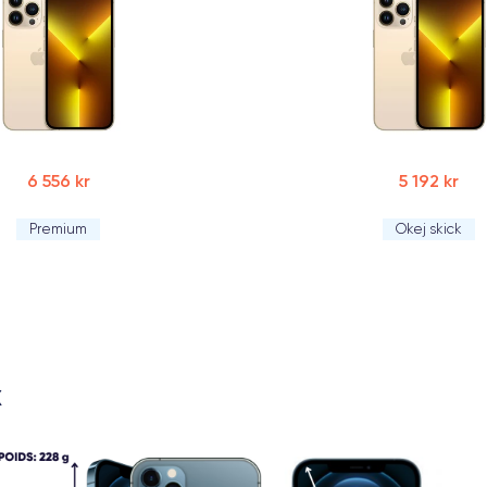
6 556 kr
5 192 kr
Premium
Okej skick
X