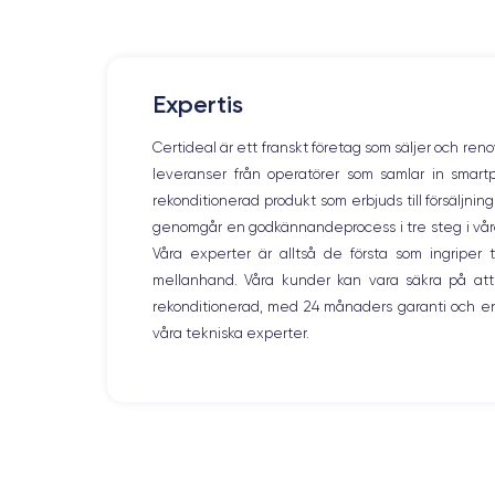
Écran
OLED 6.7 pouces
RAM
Expertis
6 Go
Certideal är ett franskt företag som säljer och ren
Nom de la puce
leveranser från operatörer som samlar in smar
Puce A14 Bionic
rekonditionerad produkt som erbjuds till försäljni
genomgår en godkännandeprocess i tre steg i våra l
Nom GPU
GPU 4 cœurs
Våra experter är alltså de första som ingripe
mellanhand. Våra kunder kan vara säkra på att
Caméra
rekonditionerad, med 24 månaders garanti och en
12 Mpx
våra tekniska experter.
Résolution vidéo
4K - 3840 x 2160 px
Batterie
3240 mAh