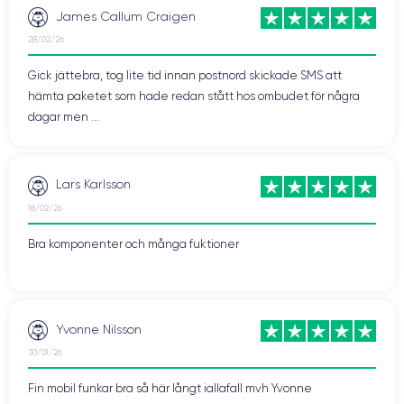
James Callum Craigen
28/02/26
Gick jättebra, tog lite tid innan postnord skickade SMS att
hämta paketet som hade redan stått hos ombudet för några
dagar men ...
Lars Karlsson
18/02/26
Bra komponenter och många fuktioner
Yvonne Nilsson
30/01/26
Fin mobil funkar bra så här långt iallafall mvh Yvonne