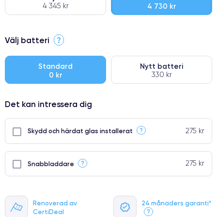
4 345 kr
4 730 kr
⭐ Premium
Välj batteri
?
●
● Oklanderlig kvalitetsskärm
Standard
Nytt batteri
0 kr
330 kr
● Endast 5% av våra telefoner har premiumklassning
Det kan intressera dig
275 kr
?
Skydd och härdat glas installerat
275 kr
?
Snabbladdare
Renoverad av
24 månaders garanti*
CertiDeal
?