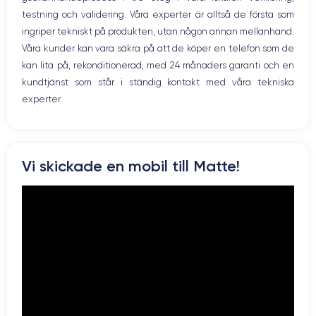
12 Mpx
12 Mpx
testning och validering. Våra experter är alltså de första som
ingriper tekniskt på produkten, utan någon annan mellanhand.
Résolution vidéo
Recharge rapide
4K - 3840 x 2160 px
Oui, minimum 20W
Våra kunder kan vara säkra på att de köper en telefon som de
kan lita på, rekonditionerad, med 24 månaders garanti och en
Batterie
Type de SIM
kundtjänst som står i ständig kontakt med våra tekniska
3240 mAh
Nano-SIM + eSIM
experter.
Réseau mobile
Débloqué
5G
Oui, tous opérateurs
Pour découvrir en détail les caractéristiques de ce smartphone,
Vi skickade en mobil till Matte!
vous pouvez consulter la
fiche technique de l'iPhone 12 Pro Max.