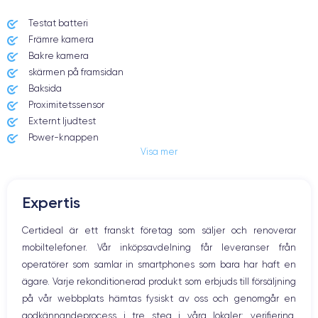
Testat batteri
Främre kamera
Date de sortie
Système exploitation
13/11/2020
iOS (iOS 14)
Bakre kamera
skärmen på framsidan
Dimensions
Poids
Baksida
160.8×78.1×7.4 mm
226 g
Proximitetssensor
Externt ljudtest
Écran
Résolution écran
Power-knappen
OLED 6.7 pouces
2778 x 1284 pixels
Visa mer
Jack och Eluttag
Mute knappen
RAM
Memoire interne
Volymknapparna
6 Go
128,256,512 Go
Expertis
Högtalare
Nom de la puce
Nombre de cœurs
Mikrofon
Certideal är ett franskt företag som säljer och renoverar
Puce A14 Bionic
6
Hem-knappen
mobiltelefoner. Vår inköpsavdelning får leveranser från
Bluetooth
Nom GPU
Fréq. processeur
operatörer som samlar in smartphones som bara har haft en
WiFi
GPU 4 cœurs
3.1 GHz
ägare. Varje rekonditionerad produkt som erbjuds till försäljning
Nätverk
på vår webbplats hämtas fysiskt av oss och genomgår en
Vibration
Caméra
Caméra Frontale
godkännandeprocess i tre steg i våra lokaler: verifiering,
Prise USB