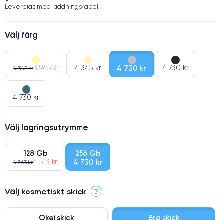
Levereras med laddningskabel.
Välj färg
3 945 kr
4 345 kr
4 730 kr
4 730 kr
4 345 kr
4 730 kr
Välj lagringsutrymme
128 Gb
256 Gb
4 513 kr
4 730 kr
4 763 kr
Välj kosmetiskt skick
?
Okej skick
Bra skick