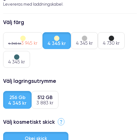
Levereras med laddningskabel.
Välj färg
3 945 kr
4 345 kr
4 345 kr
4 730 kr
4 345 kr
4 345 kr
Välj lagringsutrymme
256 Gb
512 GB
4 345 kr
3 883 kr
Välj kosmetiskt skick
?
Okej skick