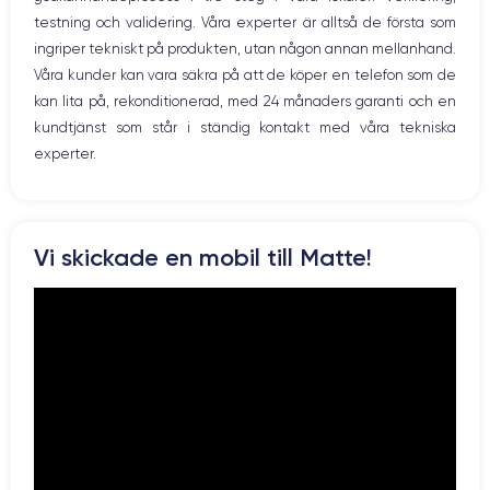
12 Mpx
12 Mpx
testning och validering. Våra experter är alltså de första som
ingriper tekniskt på produkten, utan någon annan mellanhand.
Résolution vidéo
Recharge rapide
4K - 3840 x 2160 px
Oui, minimum 20W
Våra kunder kan vara säkra på att de köper en telefon som de
kan lita på, rekonditionerad, med 24 månaders garanti och en
Batterie
Type de SIM
kundtjänst som står i ständig kontakt med våra tekniska
3240 mAh
Nano-SIM + eSIM
experter.
Réseau mobile
Débloqué
5G
Oui, tous opérateurs
Pour découvrir en détail les caractéristiques de ce smartphone,
Vi skickade en mobil till Matte!
vous pouvez consulter la
fiche technique de l'iPhone 12 Pro Max.