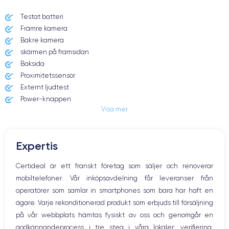
Testat batteri
Främre kamera
Date de sortie
Système exploitation
13/11/2020
iOS (iOS 14)
Bakre kamera
skärmen på framsidan
Dimensions
Poids
Baksida
160.8×78.1×7.4 mm
226 g
Proximitetssensor
Externt ljudtest
Écran
Résolution écran
Power-knappen
OLED 6.7 pouces
2778 x 1284 pixels
Visa mer
Jack och Eluttag
Mute knappen
RAM
Memoire interne
Volymknapparna
6 Go
128,256,512 Go
Expertis
Högtalare
Nom de la puce
Nombre de cœurs
Mikrofon
Certideal är ett franskt företag som säljer och renoverar
Puce A14 Bionic
6
Hem-knappen
mobiltelefoner. Vår inköpsavdelning får leveranser från
Bluetooth
Nom GPU
Fréq. processeur
operatörer som samlar in smartphones som bara har haft en
WiFi
GPU 4 cœurs
3.1 GHz
ägare. Varje rekonditionerad produkt som erbjuds till försäljning
Nätverk
på vår webbplats hämtas fysiskt av oss och genomgår en
Vibration
Caméra
Caméra Frontale
godkännandeprocess i tre steg i våra lokaler: verifiering,
Prise USB