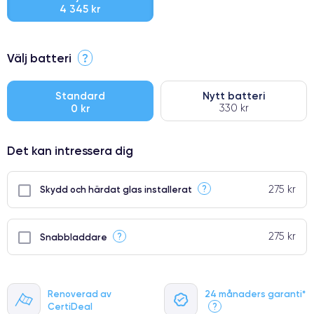
4 345 kr
⭐ Premium
Välj batteri
?
●
● Oklanderlig kvalitetsskärm
Standard
Nytt batteri
0 kr
330 kr
● Endast 5% av våra telefoner har premiumklassning
Det kan intressera dig
275 kr
?
Skydd och härdat glas installerat
275 kr
?
Snabbladdare
Renoverad av
24 månaders garanti*
CertiDeal
?