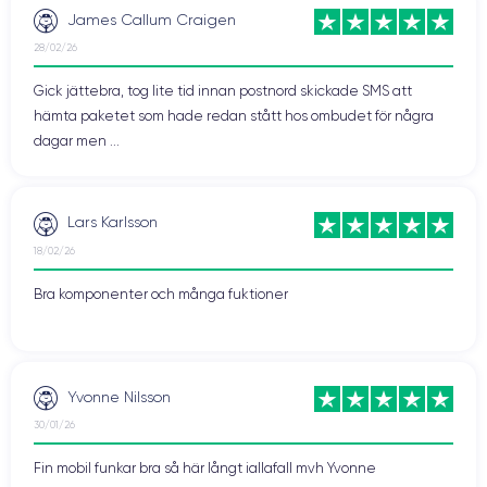
James Callum Craigen
28/02/26
Gick jättebra, tog lite tid innan postnord skickade SMS att
hämta paketet som hade redan stått hos ombudet för några
dagar men ...
Lars Karlsson
18/02/26
Bra komponenter och många fuktioner
Yvonne Nilsson
30/01/26
Fin mobil funkar bra så här långt iallafall mvh Yvonne