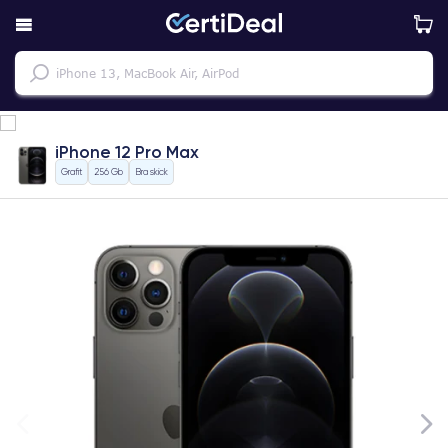
iPhone 12 Pro Max
Grafit
256 Gb
Bra skick