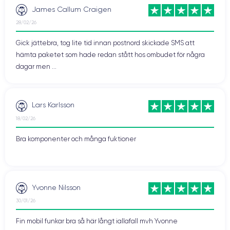
James Callum Craigen
28/02/26
Gick jättebra, tog lite tid innan postnord skickade SMS att
hämta paketet som hade redan stått hos ombudet för några
dagar men ...
Lars Karlsson
18/02/26
Bra komponenter och många fuktioner
Yvonne Nilsson
30/01/26
Fin mobil funkar bra så här långt iallafall mvh Yvonne