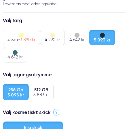
Levereras med laddningskabel.
Välj färg
3 890 kr
4 290 kr
4 642 kr
5 093 kr
4 290 kr
4 642 kr
Välj lagringsutrymme
256 Gb
512 GB
5 093 kr
3 883 kr
Välj kosmetiskt skick
?
Bra skick