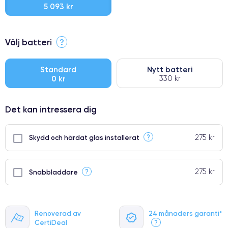
5 093 kr
⭐ Premium
Välj batteri
?
●
● Oklanderlig kvalitetsskärm
Standard
Nytt batteri
0 kr
330 kr
● Endast 5% av våra telefoner har premiumklassning
Det kan intressera dig
275 kr
?
Skydd och härdat glas installerat
275 kr
?
Snabbladdare
Renoverad av
24 månaders garanti*
CertiDeal
?