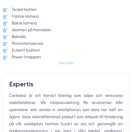
Testat batteri
Främre kamera
Date de sortie
Système exploitation
13/11/2020
iOS (iOS 14)
Bakre kamera
skärmen på framsidan
Dimensions
Poids
Baksida
160.8×78.1×7.4 mm
226 g
Proximitetssensor
Externt ljudtest
Écran
Résolution écran
Power-knappen
OLED 6.7 pouces
2778 x 1284 pixels
Visa mer
Jack och Eluttag
Mute knappen
RAM
Memoire interne
Volymknapparna
6 Go
128,256,512 Go
Expertis
Högtalare
Nom de la puce
Nombre de cœurs
Mikrofon
Certideal är ett franskt företag som säljer och renoverar
Puce A14 Bionic
6
Hem-knappen
mobiltelefoner. Vår inköpsavdelning får leveranser från
Bluetooth
Nom GPU
Fréq. processeur
operatörer som samlar in smartphones som bara har haft en
WiFi
GPU 4 cœurs
3.1 GHz
ägare. Varje rekonditionerad produkt som erbjuds till försäljning
Nätverk
på vår webbplats hämtas fysiskt av oss och genomgår en
Vibration
Caméra
Caméra Frontale
godkännandeprocess i tre steg i våra lokaler: verifiering,
Prise USB