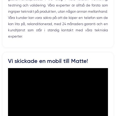
12 Mpx
12 Mpx
testning och validering. Våra experter är alltså de första som
ingriper tekniskt på produkten, utan någon annan mellanhand.
Résolution vidéo
Recharge rapide
4K - 3840 x 2160 px
Oui, minimum 20W
Våra kunder kan vara säkra på att de köper en telefon som de
kan lita på, rekonditionerad, med 24 månaders garanti och en
Batterie
Type de SIM
kundtjänst som står i ständig kontakt med våra tekniska
3240 mAh
Nano-SIM + eSIM
experter.
Réseau mobile
Débloqué
5G
Oui, tous opérateurs
Pour découvrir en détail les caractéristiques de ce smartphone,
Vi skickade en mobil till Matte!
vous pouvez consulter la
fiche technique de l'iPhone 12 Pro Max.