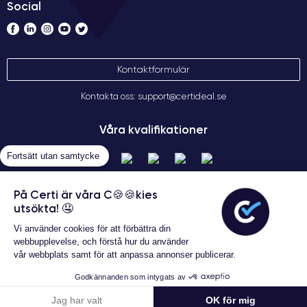
Social
Kontaktformulär
Kontakta oss: support@certideal.se
Våra kvalifikationer
Fortsätt utan samtycke
På Certi är våra C🍪🍪kies
utsökta! 🤤
Vi använder cookies för att förbättra din
webbupplevelse, och förstå hur du använder
vår webbplats samt för att anpassa annonser publicerar.
Allmänna försäljningsvillkor
Garanterat 24 månader
Certideal © 2026 Alla rättigheter
Godkännanden som intygats av
förbehållna
143 kr
Lägg i varukorgen
Jag har valt
OK för mig