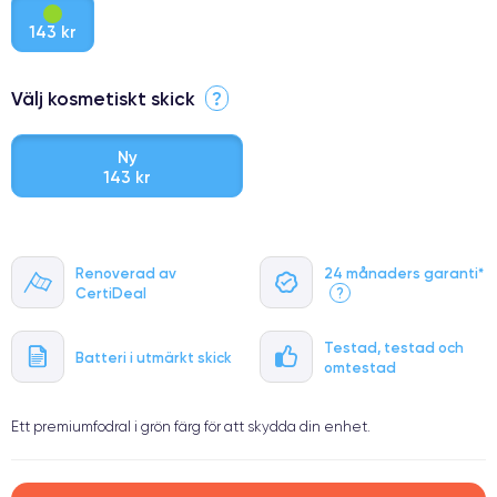
143 kr
Välj kosmetiskt skick
?
Ny
143 kr
⭐ Premium
Renoverad av
24 månaders garanti*
●
CertiDeal
?
● Oklanderlig kvalitetsskärm
● Endast 5% av våra telefoner har premiumklassning
Testad, testad och
Batteri i utmärkt skick
omtestad
Ett premiumfodral i grön färg för att skydda din enhet.