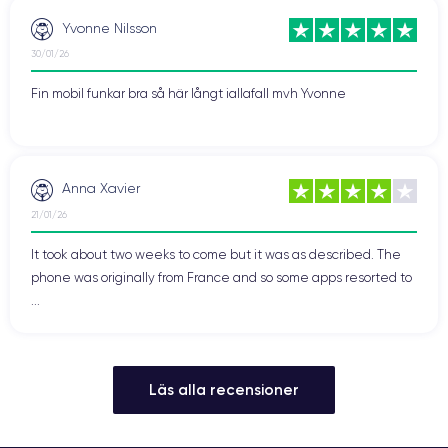
Yvonne Nilsson
30/01/26
Fin mobil funkar bra så här långt iallafall mvh Yvonne
Anna Xavier
21/01/26
It took about two weeks to come but it was as described. The
phone was originally from France and so some apps resorted to
...
Läs alla recensioner