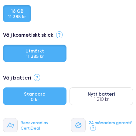
16 GB
11 385 kr
Välj kosmetiskt skick
?
Utmärkt
11 385 kr
⭐ Premium
Välj batteri
?
●
● Oklanderlig kvalitetsskärm
Standard
Nytt batteri
0 kr
1 210 kr
● Endast 5% av våra telefoner har premiumklassning
Renoverad av
24 månaders garanti*
CertiDeal
?