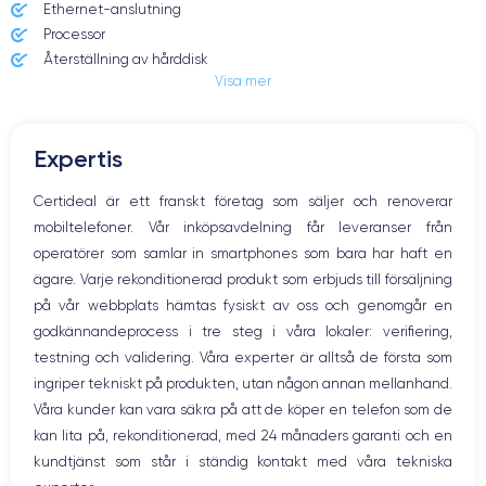
Ethernet-anslutning
Skärmens ljusstyrka
Färger
Processor
500 nits SDR, upp till 1600 nits
1 miljard färger, brett P3-
Återställning av hårddisk
topp HDR
färgomfång
Visa mer
Chipnamn
Processor
Apple M1 Pro eller Apple M1 Max
10-kärnig CPU
Expertis
Grafikkort
Neural Engine
16-, 24- eller 32-kärnig GPU
Certideal är ett franskt företag som säljer och renoverar
16 kärnor
beroende på konfiguration
mobiltelefoner. Vår inköpsavdelning får leveranser från
operatörer som samlar in smartphones som bara har haft en
RAM-minne
Intern lagring
ägare. Varje rekonditionerad produkt som erbjuds till försäljning
16 GB, 32 GB eller 64 GB
SSD från 512 GB till 8 TB
enhetligt minne
beroende på konfiguration
på vår webbplats hämtas fysiskt av oss och genomgår en
godkännandeprocess i tre steg i våra lokaler: verifiering,
Lagringstyp
Arkitektur
testning och validering. Våra experter är alltså de första som
SSD
64 bitar
ingriper tekniskt på produkten, utan någon annan mellanhand.
Våra kunder kan vara säkra på att de köper en telefon som de
USB-C / Thunderbolt 4-port
HDMI-utgång
kan lita på, rekonditionerad, med 24 månaders garanti och en
3 Thunderbolt 4-portar
Ja
kundtjänst som står i ständig kontakt med våra tekniska