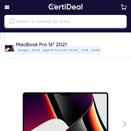
MacBook Pro 16" 2021
Rymdgrå
512 GB
Apple M1 Pro 10 CPU / 16 GPU
16 GB
Utmärkt