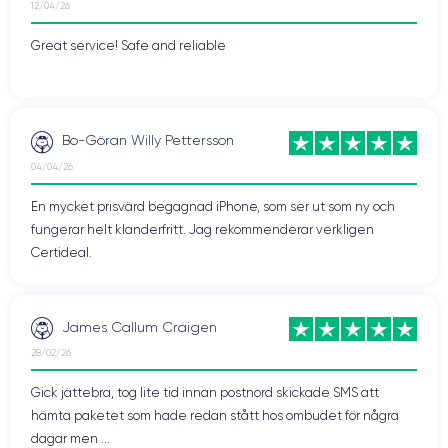
12/04/26
Great service! Safe and reliable
Bo-Göran Willy Pettersson
04/04/26
En mycket prisvärd begagnad iPhone, som ser ut som ny och
fungerar helt klanderfritt. Jag rekommenderar verkligen
Certideal.
James Callum Craigen
28/02/26
Gick jättebra, tog lite tid innan postnord skickade SMS att
hämta paketet som hade redan stått hos ombudet för några
dagar men ...