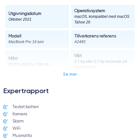
Operativsystem
Utgivningsdatum
macOS, kompatibel med macOS
Oktober 2021
Tahoe 26
Modell
Tillverkarens referens
MacBook Pro 16 tum
A2485
Vikt
Mått
2.1 kg eller 2.2 kg beroende på
35.57 x 24.81 x 1.68 cm
konfiguration
Se mer
Skärm
Skärmupplösning
16.2-tums Liquid Retina XDR
3456 x 2234 pixlar
Expertrapport
Skärmtyp
Pixeltäthet
Testat batteri
Liquid Retina XDR med mini-
254 pixlar per tum
LED-teknik
Kamera
Skärm
ProMotion
True Tone
WiFi
Ja, upp till 120 Hz
Ja
Musmatta