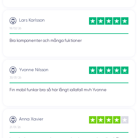
Lars Karlsson
18/02/26
Bra komponenter och många fuktioner
Yvonne Nilsson
30/01/26
Fin mobil funkar bra så här långt iallafall mvh Yvonne
Anna Xavier
21/01/26