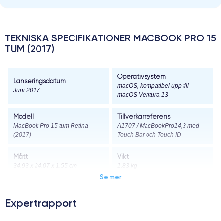
TEKNISKA SPECIFIKATIONER MACBOOK PRO 15
TUM (2017)
Operativsystem
Lanseringsdatum
macOS, kompatibel upp till
Juni 2017
macOS Ventura 13
Modell
Tillverkarreferens
MacBook Pro 15 tum Retina
A1707 / MacBookPro14,3 med
(2017)
Touch Bar och Touch ID
Mått
Vikt
34.93 x 24.07 x 1.55 cm
1.83 kg
Se mer
Skärm
Skärmupplösning
15.4-tums Retina-skärm
2880 x 1800 pixlar
Expertrapport
Skärmtyp