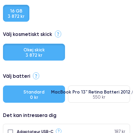
16 GB
3 872 kr
Välj kosmetiskt skick
?
Okej skick
3 872 kr
⭐ Premium
Välj batteri
?
●
● Oklanderlig kvalitetsskärm
Standard
MacBook Pro 13'' Retina Batteri 2012 
0 kr
550 kr
● Endast 5% av våra telefoner har premiumklassning
Det kan intressera dig
187 kr
?
Adaptateur USB-C