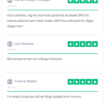
28/02/26
Gick jättebra, tog lite tid innan postnord skickade SMS att
hämta paketet som hade redan stått hos ombudet för några
dagar men ...
Lars Karlsson
18/02/26
Bra komponenter och många fuktioner
Yvonne Nilsson
30/01/26
Fin mobil funkar bra så här långt iallafall mvh Yvonne