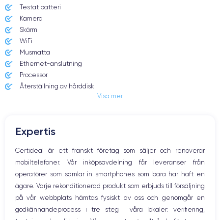
Pixeltäthet
Testat batteri
LED-bakbelyst Retina-skärm med
220 pixlar per tum
IPS-teknik
Kamera
Skärm
ProMotion
True Tone
WiFi
Nej
Nej
Musmatta
Ethernet-anslutning
Skärmens ljusstyrka
Färger
Processor
500 nits
Brett P3-färgomfång
Återställning av hårddisk
Visa mer
Processor
Chip
2.8 GHz eller 2.9 GHz fyrkärnig
Fyrkärnig Intel Core i7 beroende
Intel Core i7, konfigurerbar med
på konfiguration
3.1 GHz fyrkärnig Intel Core i7
Expertis
Turbo Boost
Cacheminne
Certideal är ett franskt företag som säljer och renoverar
Upp till 3.8 GHz, 3.9 GHz eller 4.1
6 MB eller 8 MB delad L3-cache
mobiltelefoner. Vår inköpsavdelning får leveranser från
GHz beroende på processor
beroende på konfiguration
operatörer som samlar in smartphones som bara har haft en
ägare. Varje rekonditionerad produkt som erbjuds till försäljning
Grafikkort
Integrerad grafik
AMD Radeon Pro 555 eller AMD
på vår webbplats hämtas fysiskt av oss och genomgår en
Intel HD Graphics 630 med
Radeon Pro 560 beroende på
godkännandeprocess i tre steg i våra lokaler: verifiering,
automatisk grafikväxling
konfiguration