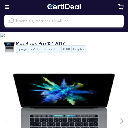
MacBook Pro 15" 2017
Rymdgrå
256 Gb
Core i7 2.8GHz
16 GB
Okej skick