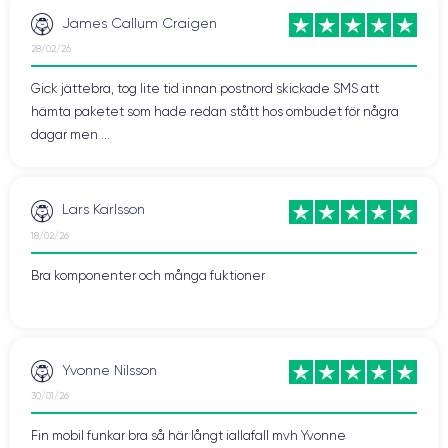
James Callum Craigen
28/02/26
Gick jättebra, tog lite tid innan postnord skickade SMS att
hämta paketet som hade redan stått hos ombudet för några
dagar men ...
Lars Karlsson
18/02/26
Bra komponenter och många fuktioner
Yvonne Nilsson
30/01/26
Fin mobil funkar bra så här långt iallafall mvh Yvonne