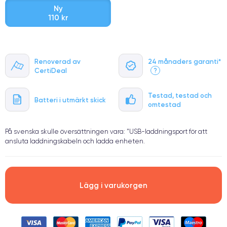
Ny
110 kr
⭐ Premium
Renoverad av
24 månaders garanti*
●
CertiDeal
?
● Oklanderlig kvalitetsskärm
● Endast 5% av våra telefoner har premiumklassning
Testad, testad och
Batteri i utmärkt skick
omtestad
På svenska skulle översättningen vara: "USB-laddningsport för att
ansluta laddningskabeln och ladda enheten.
Lägg i varukorgen