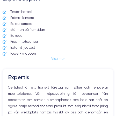
Dimensions et poids iPhone XS Max
Testat batteri
Främre kamera
Date de sortie
Système exploit.
12/09/2018
iOS (iOS 16)
Bakre kamera
skärmen på framsidan
Dimensions
Poids
Baksida
157.5×77.4×7.7 mm
208 g
Proximitetssensor
Externt ljudtest
Écran
Résolution écran
Power-knappen
OLED 6.5 pouces
2688 x 1242 pixels
Visa mer
Jack och Eluttag
Mute knappen
RAM
Mémoire interne
Volymknapparna
4 GO
64,256,512 GO
Expertis
Högtalare
Nom de la puce
Nombre de cœurs
Mikrofon
Certideal är ett franskt företag som säljer och renoverar
Apple A12 Bionic
6
Hem-knappen
mobiltelefoner. Vår inköpsavdelning får leveranser från
Bluetooth
Nom GPU
Fréq. processeur
operatörer som samlar in smartphones som bara har haft en
WiFi
GPU 4 cœurs
2.24 GHz
ägare. Varje rekonditionerad produkt som erbjuds till försäljning
Nätverk
på vår webbplats hämtas fysiskt av oss och genomgår en
Vibration
Caméra
Caméra Frontale