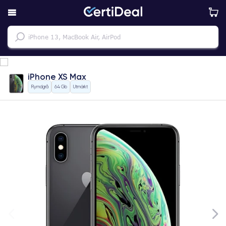
iPhone XS Max
Rymdgrå
64 Gb
Utmärkt