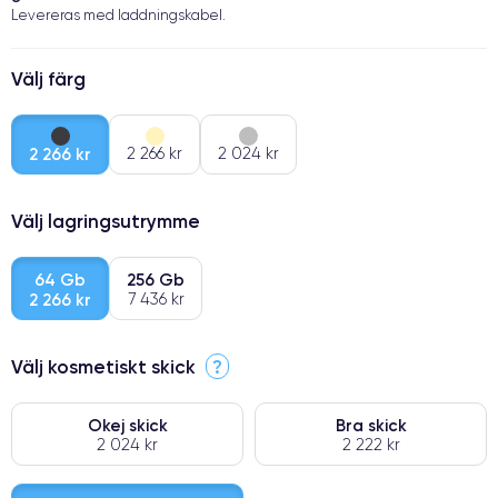
Levereras med laddningskabel.
Välj färg
2 266 kr
2 266 kr
2 024 kr
Välj lagringsutrymme
64 Gb
256 Gb
2 266 kr
7 436 kr
Välj kosmetiskt skick
?
Okej skick
Bra skick
2 024 kr
2 222 kr