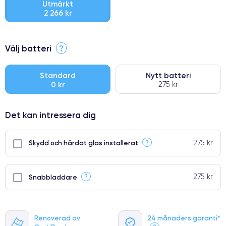
Utmärkt
2 266 kr
⭐ Premium
Välj batteri
?
●
● Oklanderlig kvalitetsskärm
Standard
Nytt batteri
0 kr
275 kr
● Endast 5% av våra telefoner har premiumklassning
Det kan intressera dig
275 kr
?
Skydd och härdat glas installerat
275 kr
?
Snabbladdare
Renoverad av
24 månaders garanti*