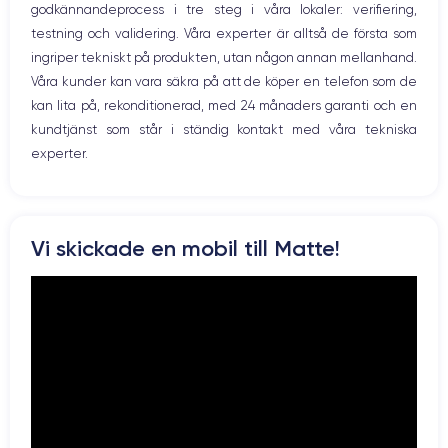
godkännandeprocess i tre steg i våra lokaler: verifiering,
Prise USB
12 MP
7 MP
testning och validering. Våra experter är alltså de första som
ingriper tekniskt på produkten, utan någon annan mellanhand.
Résolution vidéo
Recharge rapide
4K - 3840x2160px
Oui, minimum 15W
Våra kunder kan vara säkra på att de köper en telefon som de
kan lita på, rekonditionerad, med 24 månaders garanti och en
Batterie
Dual SIM
kundtjänst som står i ständig kontakt med våra tekniska
3174 mAh
Nano-SIM + eSIM
experter.
Réseau mobile
Débloqué
LTE/4G
Oui, tous opérateurs
Pour en savoir plus sur les caractéristiques de ce smartphone,
Vi skickade en mobil till Matte!
consulter la
fiche technique de l'iPhone XS Max.