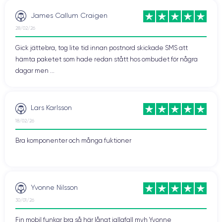
James Callum Craigen
28/02/26
Gick jättebra, tog lite tid innan postnord skickade SMS att
hämta paketet som hade redan stått hos ombudet för några
dagar men ...
Lars Karlsson
18/02/26
Bra komponenter och många fuktioner
Yvonne Nilsson
30/01/26
Fin mobil funkar bra så här långt iallafall mvh Yvonne