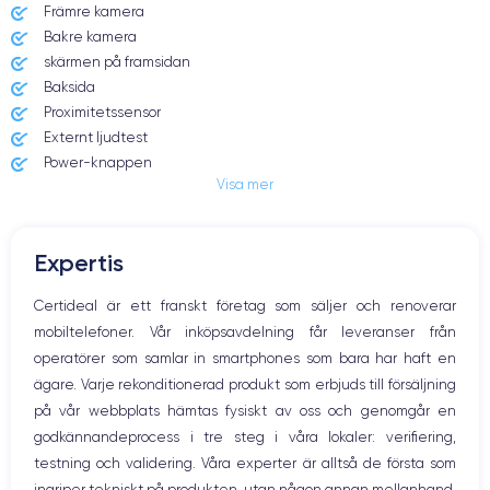
Främre kamera
Date de sortie
Système exploit.
15/04/2020
iOS (iOS 16)
Bakre kamera
skärmen på framsidan
Dimensions
Poids
Baksida
138.3×67.3×7.3 mm
144 g
Proximitetssensor
Externt ljudtest
Écran
Résolution écran
Power-knappen
IPS LCD 4.7 pouces
1334 x 750 pixels
Visa mer
Jack och Eluttag
Mute knappen
RAM
Mémoire interne
Volymknapparna
3 GO
64,128,256 GO
Expertis
Högtalare
Nom de la puce
Nombre de cœurs
Mikrofon
Certideal är ett franskt företag som säljer och renoverar
Apple A13 Bionic
6
Hem-knappen
mobiltelefoner. Vår inköpsavdelning får leveranser från
Bluetooth
Nom GPU
Fréq. processeur
operatörer som samlar in smartphones som bara har haft en
WiFi
GPU 4 cœurs
2.65 GHz
ägare. Varje rekonditionerad produkt som erbjuds till försäljning
Nätverk
på vår webbplats hämtas fysiskt av oss och genomgår en
Vibration
Caméra
Caméra Frontale
godkännandeprocess i tre steg i våra lokaler: verifiering,
Prise USB
12 MP
7 MP
testning och validering. Våra experter är alltså de första som
ingriper tekniskt på produkten, utan någon annan mellanhand.