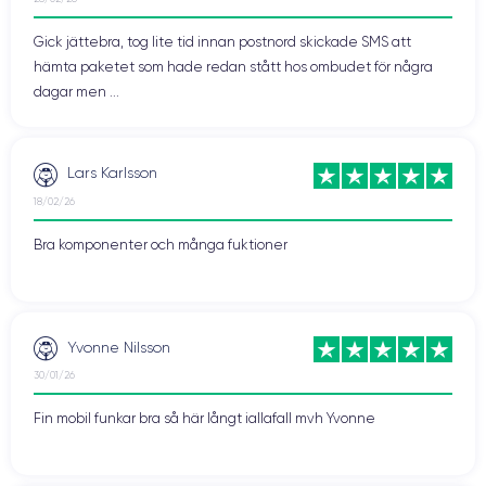
Gick jättebra, tog lite tid innan postnord skickade SMS att
hämta paketet som hade redan stått hos ombudet för några
dagar men ...
Lars Karlsson
18/02/26
Bra komponenter och många fuktioner
Yvonne Nilsson
30/01/26
Fin mobil funkar bra så här långt iallafall mvh Yvonne