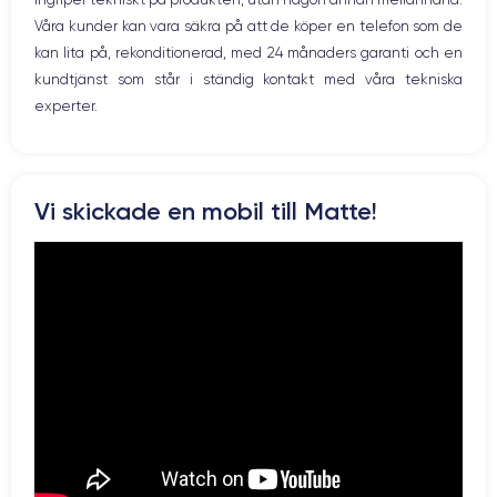
Résolution vidéo
Recharge rapide
4K - 3840x2160px
Oui, minimum 18W
Våra kunder kan vara säkra på att de köper en telefon som de
kan lita på, rekonditionerad, med 24 månaders garanti och en
Batterie
Dual SIM
kundtjänst som står i ständig kontakt med våra tekniska
1821 mAh
Nano-SIM + eSIM
experter.
Réseau mobile
Débloqué
4.5G
Oui, tous opérateurs
Pour en savoir plus en détail sur les caractéristiques de ce
Vi skickade en mobil till Matte!
smartphone, consulter la
fiche technique de l'iPhone SE 2020.