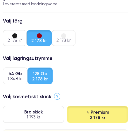
Levereras med laddningskabel.
Välj färg
2 178 kr
2 178 kr
2 178 kr
Välj lagringsutrymme
64 Gb
128 Gb
1 848 kr
2 178 kr
Välj kosmetiskt skick
?
Bra skick
⭐ Premium
1 793 kr
2 178 kr