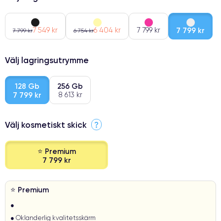
7 549 kr
6 404 kr
7 799 kr
7 799 kr
7 799 kr
6 754 kr
Välj lagringsutrymme
128 Gb
256 Gb
7 799 kr
8 613 kr
Välj kosmetiskt skick
?
⭐ Premium
7 799 kr
⭐ Premium
●
● Oklanderlig kvalitetsskärm