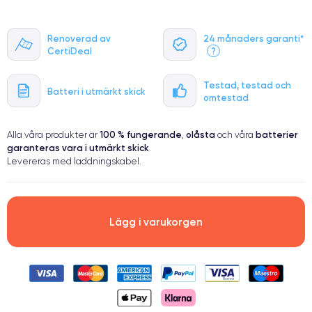
Renoverad av
24 månaders garanti*
CertiDeal
?
Testad, testad och
Batteri i utmärkt skick
omtestad
100 % fungerande
olåsta
batterier
Alla våra produkter är
,
och våra
garanteras vara i utmärkt skick
.
Levereras med laddningskabel.
Lägg i varukorgen