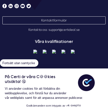
Kontaktformulär
Kontakta oss: support@certideal.se
Våra kvalifikationer
Fortsätt utan samtycke
På Certi är våra C🍪🍪kies
utsökta! 🤤
Allmänna försäljningsvillkor
Vi använder cookies för att förbättra din
Certideal © 2026 Alla rättigheter
webbupplevelse, och förstå hur du använder
förbehållna
vår webbplats samt för att anpassa annonser publicerar.
Garanterat 24 månader
Godkännanden som intygats av