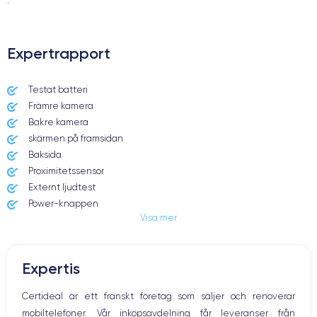
.
Expertrapport
Testat batteri
Främre kamera
Bakre kamera
skärmen på framsidan
Baksida
Proximitetssensor
Externt ljudtest
Power-knappen
Visa mer
Jack och Eluttag
Mute knappen
Volymknapparna
Expertis
Högtalare
Mikrofon
Certideal är ett franskt företag som säljer och renoverar
Hem-knappen
mobiltelefoner. Vår inköpsavdelning får leveranser från