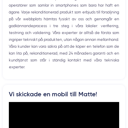
Bluetooth
operatörer som samlar in smartphones som bara har haft en
WiFi
ägare. Varje rekonditionerad produkt som erbjuds till försäljning
Nätverk
på vår webbplats hämtas fysiskt av oss och genomgår en
Vibration
godkännandeprocess i tre steg i våra lokaler: verifiering,
Prise USB
testning och validering. Våra experter är alltså de första som
ingriper tekniskt på produkten, utan någon annan mellanhand.
Våra kunder kan vara säkra på att de köper en telefon som de
kan lita på, rekonditionerad, med 24 månaders garanti och en
kundtjänst som står i ständig kontakt med våra tekniska
experter.
Vi skickade en mobil till Matte!