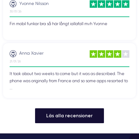
Yvonne Nilsson
30/01/26
Fin mobil funkar bra så här långt iallafall mvh Yvonne
Anna Xavier
21/01/26
It took about two weeks to come but it was as described. The
phone was originally from France and so some apps resorted to
...
Läs alla recensioner